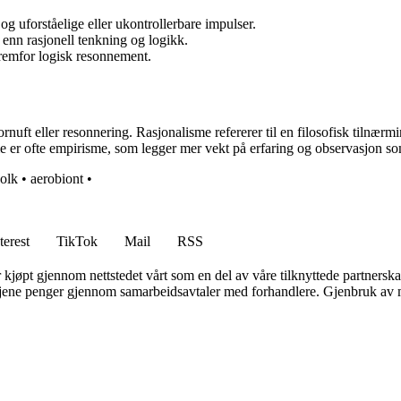
og uforståelige eller ukontrollerbare impulser.
enn rasjonell tenkning og logikk.
fremfor logisk resonnement.
fornuft eller resonnering. Rasjonalisme refererer til en filosofisk tilnæ
e er ofte empirisme, som legger mer vekt på erfaring og observasjon s
olk
•
aerobiont
•
terest
TikTok
Mail
RSS
er kjøpt gjennom nettstedet vårt som en del av våre tilknyttede partners
n tjene penger gjennom samarbeidsavtaler med forhandlere. Gjenbruk av m