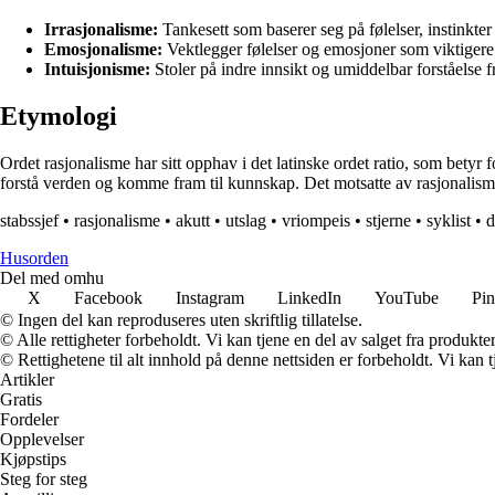
Irrasjonalisme:
Tankesett som baserer seg på følelser, instinkter 
Emosjonalisme:
Vektlegger følelser og emosjoner som viktigere 
Intuisjonisme:
Stoler på indre innsikt og umiddelbar forståelse 
Etymologi
Ordet rasjonalisme har sitt opphav i det latinske ordet ratio, som betyr 
forstå verden og komme fram til kunnskap. Det motsatte av rasjonalism
stabssjef
•
rasjonalisme
•
akutt
•
utslag
•
vriompeis
•
stjerne
•
syklist
•
d
Husorden
Del med omhu
X
Facebook
Instagram
LinkedIn
YouTube
Pin
© Ingen del kan reproduseres uten skriftlig tillatelse.
© Alle rettigheter forbeholdt. Vi kan tjene en del av salget fra produkt
© Rettighetene til alt innhold på denne nettsiden er forbeholdt. Vi ka
Artikler
Gratis
Fordeler
Opplevelser
Kjøpstips
Steg for steg