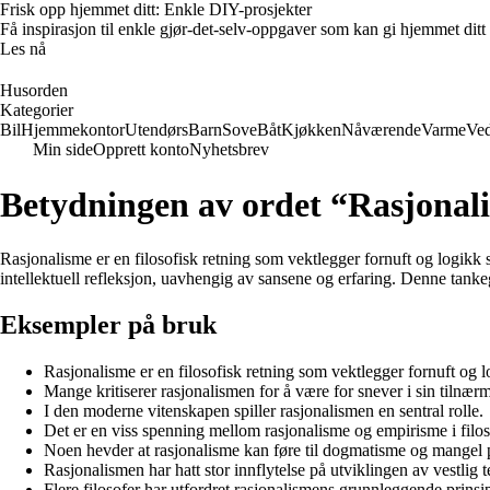
Frisk opp hjemmet ditt: Enkle DIY-prosjekter
Få inspirasjon til enkle gjør-det-selv-oppgaver som kan gi hjemmet ditt
Les nå
Husorden
Kategorier
Bil
Hjemmekontor
Utendørs
Barn
Sove
Båt
Kjøkken
Nåværende
Varme
Ved
Min side
Opprett konto
Nyhetsbrev
Betydningen av ordet “Rasjonal
Rasjonalisme er en filosofisk retning som vektlegger fornuft og logi
intellektuell refleksjon, uavhengig av sansene og erfaring. Denne tank
Eksempler på bruk
Rasjonalisme er en filosofisk retning som vektlegger fornuft og l
Mange kritiserer rasjonalismen for å være for snever i sin tilnærm
I den moderne vitenskapen spiller rasjonalismen en sentral rolle.
Det er en viss spenning mellom rasjonalisme og empirisme i filos
Noen hevder at rasjonalisme kan føre til dogmatisme og mangel p
Rasjonalismen har hatt stor innflytelse på utviklingen av vestlig 
Flere filosofer har utfordret rasjonalismens grunnleggende prinsi