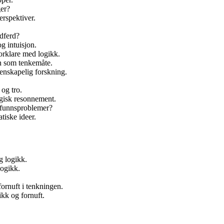
ger?
erspektiver.
adferd?
g intuisjon.
forklare med logikk.
en som tenkemåte.
tenskapelig forskning.
og tro.
ogisk resonnement.
amfunnsproblemer?
tiske ideer.
g logikk.
logikk.
ornuft i tenkningen.
kk og fornuft.