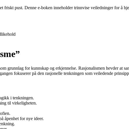
 et friskt pust. Denne e-boken inneholder trinnvise veiledninger for å 
likehold
isme”
kk som grunnlag for kunnskap og erkjennelse. Rasjonalismen hevder at
egangen fokuserer på den rasjonelle tenkningen som veiledende prinsipp 
ogikk i tenkningen.
ing til virkeligheten.
ofien.
å åpenhet for nye ideer.
tenkning.
pper.