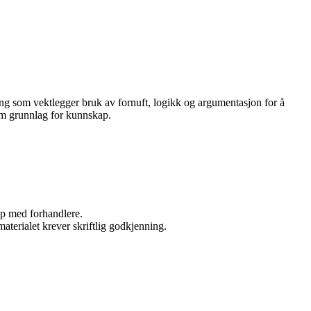
rming som vektlegger bruk av fornuft, logikk og argumentasjon for å
om grunnlag for kunnskap.
kap med forhandlere.
aterialet krever skriftlig godkjenning.