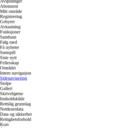
Avspillinger
Abonnent
Mitt område
Registrering
Gebyrer
Avkastning
Funksjoner
Samfunn
Følg med
Få nyheter
Samspill
Siste nytt
Fellesskap
Området
Intern navigasjon
Sidenavigering
Stolpe
Galleri
Skrivehjørne
Innholdskilde
Rettslig grunnlag
Nettleserdata
Data og sikkerhet
Rettighetsforhold
Krav