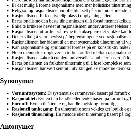
Er det mulig å forene rasjonalisme med mer holistiske tilnærmin
Religion og rasjonalisme har ofte blitt sett på som motstridende p
Rasjonalismen fikk en tydelig plass i opplysningstiden.
Er rasjonalisme den beste tilnærmingen til å forstå menneskelig 
Enkelte kritikere hevder at rasjonalismen undervurderer følelser o
Rasjonalismen utfordrer vår evne til å akseptere det vi ikke kan 
Det er viktig å være bevisst på begrensningene ved rasjonalism
Rasjonalismen har bidratt til en mer systematisk tilnærming til vi
Kan rasjonalisme og spiritualitet forenes på en konstruktiv måte?
Noen mennesker opplever en indre konflikt mellom rasjonalisme 
Rasjonalismen søker å etablere universelle sannheter basert på l
Er rasjonalismen en fruktbar tilnærming til å løse komplekse s
Rasjonalismen har vært sentral i utviklingen av moderne demokra
Synonymer
Vernunftssystem:
Et systematisk rammeverk basert på fornuft o
Rasjonalitet:
Evnen til å handle eller tenke basert på fornuft og 
Fornuft:
Evnen til å tenke og handle logisk og fornuftig.
Rasjonell tankegang:
En tilnærming som vektlegger logikk og f
Rasjonell tilnærming:
En metode eller tilnærming basert på logi
Antonymer