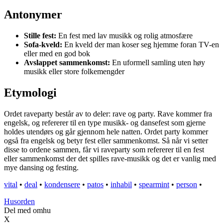
Antonymer
Stille fest:
En fest med lav musikk og rolig atmosfære
Sofa-kveld:
En kveld der man koser seg hjemme foran TV-en
eller med en god bok
Avslappet sammenkomst:
En uformell samling uten høy
musikk eller store folkemengder
Etymologi
Ordet raveparty består av to deler: rave og party. Rave kommer fra
engelsk, og refererer til en type musikk- og dansefest som gjerne
holdes utendørs og går gjennom hele natten. Ordet party kommer
også fra engelsk og betyr fest eller sammenkomst. Så når vi setter
disse to ordene sammen, får vi raveparty som refererer til en fest
eller sammenkomst der det spilles rave-musikk og det er vanlig med
mye dansing og festing.
vital
•
deal
•
kondensere
•
patos
•
inhabil
•
spearmint
•
person
•
Husorden
Del med omhu
X