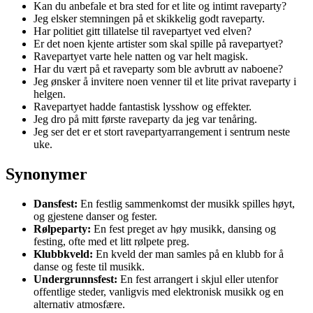
Kan du anbefale et bra sted for et lite og intimt raveparty?
Jeg elsker stemningen på et skikkelig godt raveparty.
Har politiet gitt tillatelse til ravepartyet ved elven?
Er det noen kjente artister som skal spille på ravepartyet?
Ravepartyet varte hele natten og var helt magisk.
Har du vært på et raveparty som ble avbrutt av naboene?
Jeg ønsker å invitere noen venner til et lite privat raveparty i
helgen.
Ravepartyet hadde fantastisk lysshow og effekter.
Jeg dro på mitt første raveparty da jeg var tenåring.
Jeg ser det er et stort ravepartyarrangement i sentrum neste
uke.
Synonymer
Dansfest:
En festlig sammenkomst der musikk spilles høyt,
og gjestene danser og fester.
Rølpeparty:
En fest preget av høy musikk, dansing og
festing, ofte med et litt rølpete preg.
Klubbkveld:
En kveld der man samles på en klubb for å
danse og feste til musikk.
Undergrunnsfest:
En fest arrangert i skjul eller utenfor
offentlige steder, vanligvis med elektronisk musikk og en
alternativ atmosfære.