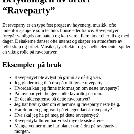
“Raveparty”
Et raveparty er en type fest preget av høyenergi musikk, ofte
innenfor sjangere som techno, house eller trance. Ravepartyer
foregår vanligvis om natten og kan vare i flere timer eller til og med
dager. Deltakerne danser ofte intenst og skaper en atmosfære av
fellesskap og frihet. Musikk, lyseffekter og visuelle elementer spiller
en viktig rolle på ravepartyer.
Eksempler på bruk
Ravepartyet ble avlyst på grunn av dårlig vær.
Jeg gleder meg til å dra på mitt første raveparty.
Hvordan kan jeg finne informasjon om neste raveparty?
På ravepartyet i helgen spilte favorittdj-en min.
Er det aldersgrense på dette ravepartyet?
Jeg har hørt rykter om et hemmelig raveparty neste helg.
Har du noen gang vært på et legendarisk raveparty?
Hva skal jeg ha på meg på dette ravepartyet?
Ravepartykulturen har vokst mye de siste årene.
Mange venner mine har planer om å dra på raveparty i
morgen.