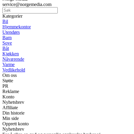
service@norgemedia.com
Kategorier
Bil
Hjemmekontor
Utendørs
Barn
Sove
Båt
Kjøkken
Nåværende
Varme
Vedlikehold
Om oss
Støtte
PR
Reklame
Konto
Nyhetsbrev
Affiliate
Din historie
Min side
Opprett konto
Nyhetsbrev