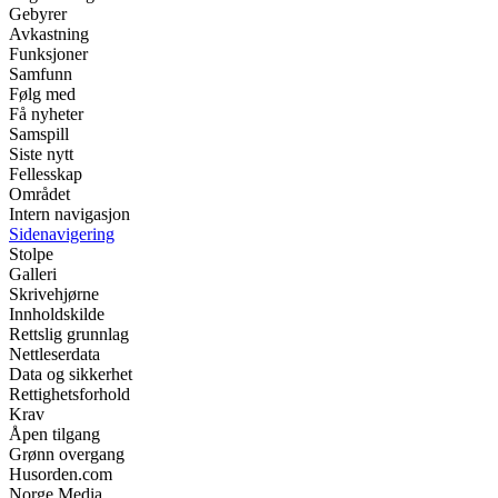
Gebyrer
Avkastning
Funksjoner
Samfunn
Følg med
Få nyheter
Samspill
Siste nytt
Fellesskap
Området
Intern navigasjon
Sidenavigering
Stolpe
Galleri
Skrivehjørne
Innholdskilde
Rettslig grunnlag
Nettleserdata
Data og sikkerhet
Rettighetsforhold
Krav
Åpen tilgang
Grønn overgang
Husorden.com
Norge Media