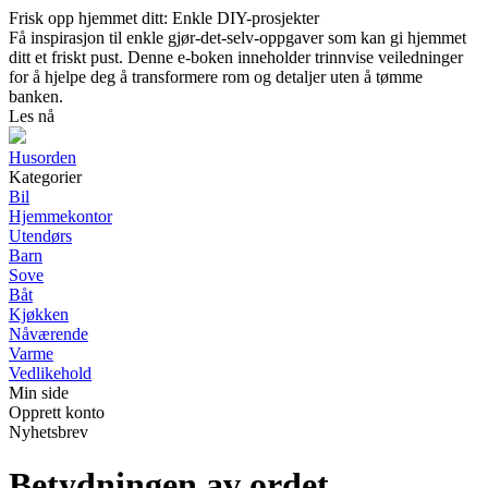
Frisk opp hjemmet ditt: Enkle DIY-prosjekter
Få inspirasjon til enkle gjør-det-selv-oppgaver som kan gi hjemmet
ditt et friskt pust. Denne e-boken inneholder trinnvise veiledninger
for å hjelpe deg å transformere rom og detaljer uten å tømme
banken.
Les nå
Husorden
Kategorier
Bil
Hjemmekontor
Utendørs
Barn
Sove
Båt
Kjøkken
Nåværende
Varme
Vedlikehold
Min side
Opprett konto
Nyhetsbrev
Betydningen av ordet