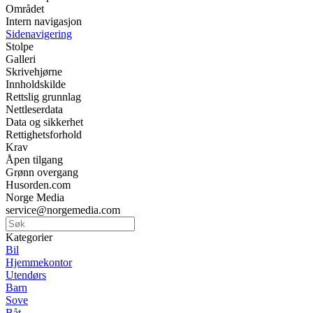
Området
Intern navigasjon
Sidenavigering
Stolpe
Galleri
Skrivehjørne
Innholdskilde
Rettslig grunnlag
Nettleserdata
Data og sikkerhet
Rettighetsforhold
Krav
Åpen tilgang
Grønn overgang
Husorden.com
Norge Media
service@norgemedia.com
Kategorier
Bil
Hjemmekontor
Utendørs
Barn
Sove
Båt