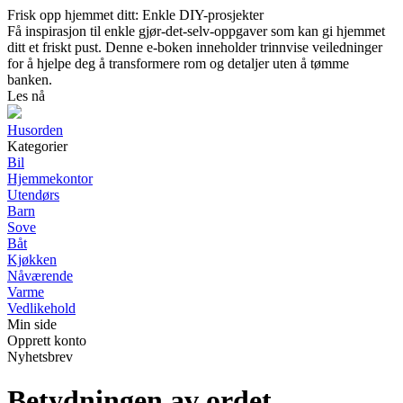
Frisk opp hjemmet ditt: Enkle DIY-prosjekter
Få inspirasjon til enkle gjør-det-selv-oppgaver som kan gi hjemmet
ditt et friskt pust. Denne e-boken inneholder trinnvise veiledninger
for å hjelpe deg å transformere rom og detaljer uten å tømme
banken.
Les nå
Husorden
Kategorier
Bil
Hjemmekontor
Utendørs
Barn
Sove
Båt
Kjøkken
Nåværende
Varme
Vedlikehold
Min side
Opprett konto
Nyhetsbrev
Betydningen av ordet