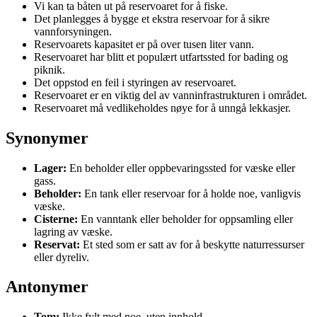
Vi kan ta båten ut på reservoaret for å fiske.
Det planlegges å bygge et ekstra reservoar for å sikre
vannforsyningen.
Reservoarets kapasitet er på over tusen liter vann.
Reservoaret har blitt et populært utfartssted for bading og
piknik.
Det oppstod en feil i styringen av reservoaret.
Reservoaret er en viktig del av vanninfrastrukturen i området.
Reservoaret må vedlikeholdes nøye for å unngå lekkasjer.
Synonymer
Lager:
En beholder eller oppbevaringssted for væske eller
gass.
Beholder:
En tank eller reservoar for å holde noe, vanligvis
væske.
Cisterne:
En vanntank eller beholder for oppsamling eller
lagring av væske.
Reservat:
Et sted som er satt av for å beskytte naturressurser
eller dyreliv.
Antonymer
Tom:
Ikke fylt med noe, uten innhold