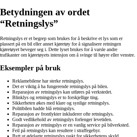
Betydningen av ordet
“Retningslys”
Retningslys er et begrep som brukes for å beskrive et lys som er
plassert på en bil eller annet kjøretøy for å signalisere retningen
kjøretøyet beveger seg i. Dette lyset brukes for å varsle andre
trafikanter om kjøretøyets intensjon om å svinge til høyre eller venstre.
Eksempler på bruk
Reklamebilene har sterke retningslys.
Det er viktig å ha fungerende retningslys på bilen.
Reparasjon av retningslys kan utføres på verkstedet.
Blinklys og retningslys er to forskjellige ting.
Sikkerheten økes med klare og synlige retningslys.
Politibilen hadde blå retningslys.
Reparasjon av frontlykter inkluderer ofte retningslys.
Godt vedlikehold av retningslys forlenger levetiden.
Reparasjon av retningslys er en vanlig service på bilverksted.
Feil på retningslys kan resultere i straffegebyr.
Bytt ut ødelagte retningslys raskt for sikkerhetens skyld.