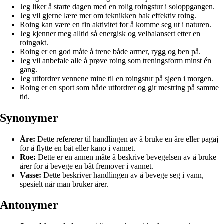
Jeg liker å starte dagen med en rolig roingstur i soloppgangen.
Jeg vil gjerne lære mer om teknikken bak effektiv roing.
Roing kan være en fin aktivitet for å komme seg ut i naturen.
Jeg kjenner meg alltid så energisk og velbalansert etter en
roingøkt.
Roing er en god måte å trene både armer, rygg og ben på.
Jeg vil anbefale alle å prøve roing som treningsform minst én
gang.
Jeg utfordrer vennene mine til en roingstur på sjøen i morgen.
Roing er en sport som både utfordrer og gir mestring på samme
tid.
Synonymer
Åre:
Dette refererer til handlingen av å bruke en åre eller pagaj
for å flytte en båt eller kano i vannet.
Roe:
Dette er en annen måte å beskrive bevegelsen av å bruke
årer for å bevege en båt fremover i vannet.
Vasse:
Dette beskriver handlingen av å bevege seg i vann,
spesielt når man bruker årer.
Antonymer