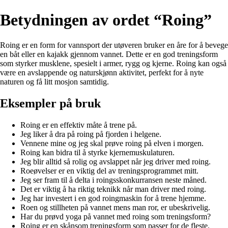
Betydningen av ordet “Roing”
Roing er en form for vannsport der utøveren bruker en åre for å bevege
en båt eller en kajakk gjennom vannet. Dette er en god treningsform
som styrker musklene, spesielt i armer, rygg og kjerne. Roing kan også
være en avslappende og naturskjønn aktivitet, perfekt for å nyte
naturen og få litt mosjon samtidig.
Eksempler på bruk
Roing er en effektiv måte å trene på.
Jeg liker å dra på roing på fjorden i helgene.
Vennene mine og jeg skal prøve roing på elven i morgen.
Roing kan bidra til å styrke kjernemuskulaturen.
Jeg blir alltid så rolig og avslappet når jeg driver med roing.
Roeøvelser er en viktig del av treningsprogrammet mitt.
Jeg ser fram til å delta i roingsskonkurransen neste måned.
Det er viktig å ha riktig teknikk når man driver med roing.
Jeg har investert i en god roingmaskin for å trene hjemme.
Roen og stillheten på vannet mens man ror, er ubeskrivelig.
Har du prøvd yoga på vannet med roing som treningsform?
Roing er en skånsom treningsform som passer for de fleste.