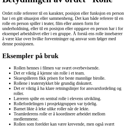
Ordet rolle refererer til en karakter, posisjon eller funksjon en person
har i en gitt situasjon eller sammenheng. Det kan både referere til en
rolle en person spiller i teater, film eller annen form for
underholdning, eller til en posisjon eller oppgave en person har i for
eksempel arbeidslivet eller i en gruppe. Å forstå ens rolle innebærer
å være klar over hvilke forventninger og ansvar som følger med
denne posisjonen.
Eksempler på bruk
Rollen hennes i filmen var svært overbevisende.
Det er viktig å kjenne sin rolle i et team.
Skuespilleren fikk prisen for beste mannlige birolle.
Rollene i teaterstykket ble grundig diskutert.
Det er viktig å ha klare retningslinjer for ansvarsfordeling og
roller.
Læreren spilte en sentral rolle i elevens utvikling.
Rollefordelingen i prosjektgruppen var tydelig.
Barnet likte å leke ulike roller når de lekte.
Teamlederens rolle er å koordinere arbeidet mellom
medlemmene.
Rollen som forelder kan være krevende, men også svært