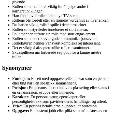
givende.
Rollen som mentor er viktig for å hjelpe andre i
karriereutviklingen.
Han fikk hovedrollen i den nye TV-serien.
Rollene ble fordelt etter en grundig vurdering av hver enkelt.
Du har en viktig rolle å spille i dette prosjektet.
Rollen som styreleder innebærer et stort ansvar.
Politimannen utførte sin rolle med stort engasjement.
Rollen som leder krever gode kommunikasjonsevner.
Rollefiguren hennes var svært kompleks og interessant.
Det er viktig å akseptere ulike roller i samfunnet.
Skuespilleren må forberede seg godt for å kunne mestre
rollen.
Synonymer
Funksjon:
Et sett med oppgaver eller ansvar som en person
eller ting har i en spesifikk sammenheng.
Posisjon:
En persons eller et individs plassering eller status i
en organisasjon, gruppe eller lignende.
Karakter:
En persons natur, egenskaper eller
personlighetstrekk som påvirker deres handlinger og atferd.
Yrke:
En persons betalte arbeid, jobb eller profesjon.
Oppgave:
En bestemt jobb eller plikt som må utføres av en