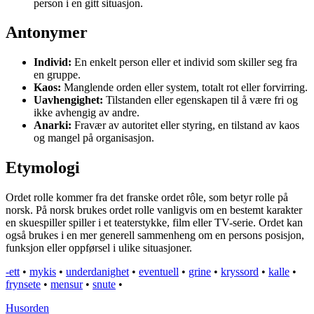
person i en gitt situasjon.
Antonymer
Individ:
En enkelt person eller et individ som skiller seg fra
en gruppe.
Kaos:
Manglende orden eller system, totalt rot eller forvirring.
Uavhengighet:
Tilstanden eller egenskapen til å være fri og
ikke avhengig av andre.
Anarki:
Fravær av autoritet eller styring, en tilstand av kaos
og mangel på organisasjon.
Etymologi
Ordet rolle kommer fra det franske ordet rôle, som betyr rolle på
norsk. På norsk brukes ordet rolle vanligvis om en bestemt karakter
en skuespiller spiller i et teaterstykke, film eller TV-serie. Ordet kan
også brukes i en mer generell sammenheng om en persons posisjon,
funksjon eller oppførsel i ulike situasjoner.
-ett
•
mykis
•
underdanighet
•
eventuell
•
grine
•
kryssord
•
kalle
•
frynsete
•
mensur
•
snute
•
Husorden