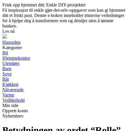
Frisk opp hjemmet ditt: Enkle DIY-prosjekter
Få inspirasjon til enkle gjør-det-selv-oppgaver som kan gi hjemmet
ditt et friskt pust. Denne e-boken inneholder trinnvise veiledninger
for å hjelpe deg å transformere rom og detaljer uten å tømme
banken.
Les nå
Husorden
Kategorier
Bil
Hjemmekontor
Utendørs
Barn
Sove
Båt
Kjøkken
Nåværende
Varme
Vedlikehold
Min side
Opprett konto
Nyhetsbrev
Betydningen av ordet “Rolle”