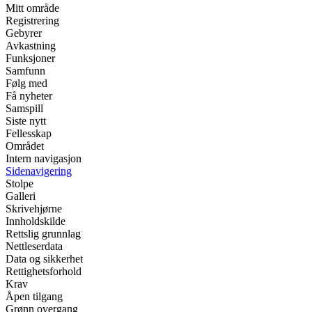
Mitt område
Registrering
Gebyrer
Avkastning
Funksjoner
Samfunn
Følg med
Få nyheter
Samspill
Siste nytt
Fellesskap
Området
Intern navigasjon
Sidenavigering
Stolpe
Galleri
Skrivehjørne
Innholdskilde
Rettslig grunnlag
Nettleserdata
Data og sikkerhet
Rettighetsforhold
Krav
Åpen tilgang
Grønn overgang