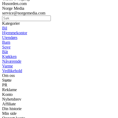
Husorden.com
Norge Media
service@norgemedia.com
Kategorier
Bil
Hjemmekontor
Utendørs
Barn
Sove
Båt
Kjøkken
Nåværende
Varme
Vedlikehold
Om oss
Støtte
PR
Reklame
Konto
Nyhetsbrev
Affiliate
Din historie
Min side