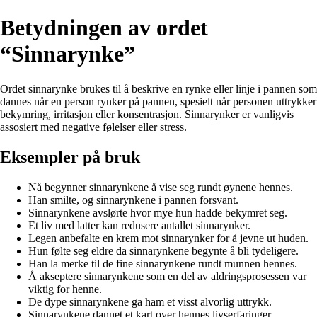
Betydningen av ordet
“Sinnarynke”
Ordet sinnarynke brukes til å beskrive en rynke eller linje i pannen som
dannes når en person rynker på pannen, spesielt når personen uttrykker
bekymring, irritasjon eller konsentrasjon. Sinnarynker er vanligvis
assosiert med negative følelser eller stress.
Eksempler på bruk
Nå begynner sinnarynkene å vise seg rundt øynene hennes.
Han smilte, og sinnarynkene i pannen forsvant.
Sinnarynkene avslørte hvor mye hun hadde bekymret seg.
Et liv med latter kan redusere antallet sinnarynker.
Legen anbefalte en krem mot sinnarynker for å jevne ut huden.
Hun følte seg eldre da sinnarynkene begynte å bli tydeligere.
Han la merke til de fine sinnarynkene rundt munnen hennes.
Å akseptere sinnarynkene som en del av aldringsprosessen var
viktig for henne.
De dype sinnarynkene ga ham et visst alvorlig uttrykk.
Sinnarynkene dannet et kart over hennes livserfaringer.