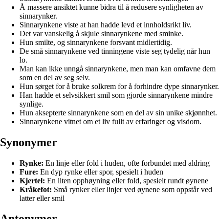
Å massere ansiktet kunne bidra til å redusere synligheten av
sinnarynker.
Sinnarynkene viste at han hadde levd et innholdsrikt liv.
Det var vanskelig å skjule sinnarynkene med sminke.
Hun smilte, og sinnarynkene forsvant midlertidig.
De små sinnarynkene ved tinningene viste seg tydelig når hun
lo.
Man kan ikke unngå sinnarynkene, men man kan omfavne dem
som en del av seg selv.
Hun sørget for å bruke solkrem for å forhindre dype sinnarynker.
Han hadde et selvsikkert smil som gjorde sinnarynkene mindre
synlige.
Hun aksepterte sinnarynkene som en del av sin unike skjønnhet.
Sinnarynkene vitnet om et liv fullt av erfaringer og visdom.
Synonymer
Rynke:
En linje eller fold i huden, ofte forbundet med aldring
Fure:
En dyp rynke eller spor, spesielt i huden
Kjertel:
En liten opphøyning eller fold, spesielt rundt øynene
Kråkefot:
Små rynker eller linjer ved øynene som oppstår ved
latter eller smil
Antonymer