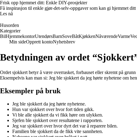
Frisk opp hjemmet ditt: Enkle DIY-prosjekter
Få inspirasjon til enkle gjør-det-selv-oppgaver som kan gi hjemmet ditt
Les nå
Husorden
Kategorier
Bil
Hjemmekontor
Utendørs
Barn
Sove
Båt
Kjøkken
Nåværende
Varme
Ved
Min side
Opprett konto
Nyhetsbrev
Betydningen av ordet “Sjokkert
Ordet sjokkert betyr å være overrasket, forbauset eller skremt på grunn 
Eksempelvis kan man si: Jeg ble sjokkert da jeg hørte nyhetene om hen
Eksempler på bruk
Jeg ble sjokkert da jeg hørte nyhetene.
Hun var sjokkert over hvor fort tiden gikk.
Vi ble alle sjokkert da vi fikk høre om ulykken.
Sjefen ble sjokkert over resultatene i rapporten.
Jeg var sjokkert over hvor dyrt det var å reparere bilen.
Familien ble sjokkert da de fikk vite sannheten.
Naboene var sjokkert over bråket i natt.