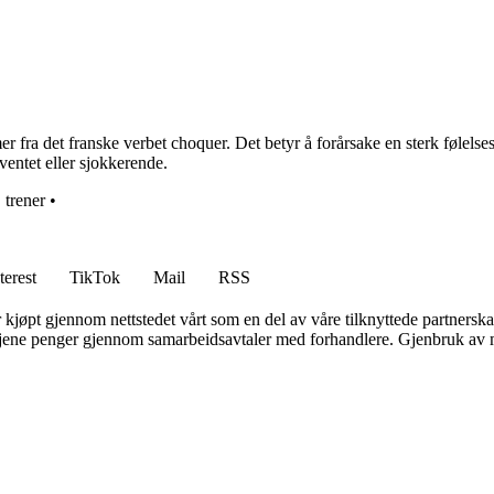
 fra det franske verbet choquer. Det betyr å forårsake en sterk følelses
ventet eller sjokkerende.
•
trener
•
terest
TikTok
Mail
RSS
er kjøpt gjennom nettstedet vårt som en del av våre tilknyttede partners
n tjene penger gjennom samarbeidsavtaler med forhandlere. Gjenbruk av m