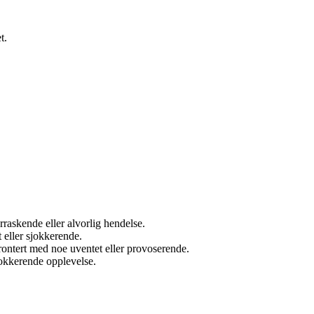
t.
rraskende eller alvorlig hendelse.
 eller sjokkerende.
frontert med noe uventet eller provoserende.
jokkerende opplevelse.