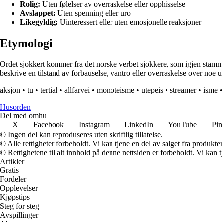
Rolig:
Uten følelser av overraskelse eller opphisselse
Avslappet:
Uten spenning eller uro
Likegyldig:
Uinteressert eller uten emosjonelle reaksjoner
Etymologi
Ordet sjokkert kommer fra det norske verbet sjokkere, som igjen stammer
beskrive en tilstand av forbauselse, vantro eller overraskelse over noe u
aksjon
•
tu
•
tertial
•
allfarvei
•
monoteisme
•
utepeis
•
streamer
•
isme
Husorden
Del med omhu
X
Facebook
Instagram
LinkedIn
YouTube
Pin
© Ingen del kan reproduseres uten skriftlig tillatelse.
© Alle rettigheter forbeholdt. Vi kan tjene en del av salget fra produkt
© Rettighetene til alt innhold på denne nettsiden er forbeholdt. Vi ka
Artikler
Gratis
Fordeler
Opplevelser
Kjøpstips
Steg for steg
Avspillinger