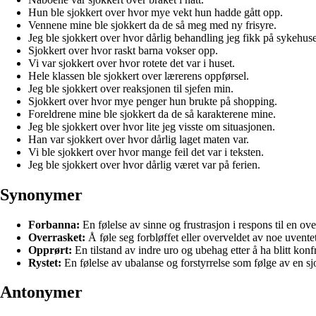
Hun ble sjokkert over hvor mye vekt hun hadde gått opp.
Vennene mine ble sjokkert da de så meg med ny frisyre.
Jeg ble sjokkert over hvor dårlig behandling jeg fikk på sykehuse
Sjokkert over hvor raskt barna vokser opp.
Vi var sjokkert over hvor rotete det var i huset.
Hele klassen ble sjokkert over lærerens oppførsel.
Jeg ble sjokkert over reaksjonen til sjefen min.
Sjokkert over hvor mye penger hun brukte på shopping.
Foreldrene mine ble sjokkert da de så karakterene mine.
Jeg ble sjokkert over hvor lite jeg visste om situasjonen.
Han var sjokkert over hvor dårlig laget maten var.
Vi ble sjokkert over hvor mange feil det var i teksten.
Jeg ble sjokkert over hvor dårlig været var på ferien.
Synonymer
Forbanna:
En følelse av sinne og frustrasjon i respons til en ove
Overrasket:
Å føle seg forbløffet eller overveldet av noe uventet
Opprørt:
En tilstand av indre uro og ubehag etter å ha blitt kon
Rystet:
En følelse av ubalanse og forstyrrelse som følge av en s
Antonymer