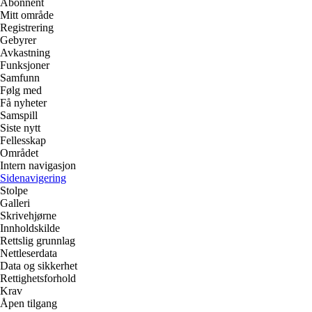
Abonnent
Mitt område
Registrering
Gebyrer
Avkastning
Funksjoner
Samfunn
Følg med
Få nyheter
Samspill
Siste nytt
Fellesskap
Området
Intern navigasjon
Sidenavigering
Stolpe
Galleri
Skrivehjørne
Innholdskilde
Rettslig grunnlag
Nettleserdata
Data og sikkerhet
Rettighetsforhold
Krav
Åpen tilgang