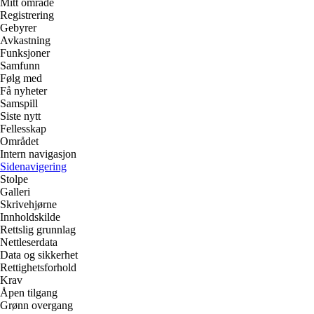
Mitt område
Registrering
Gebyrer
Avkastning
Funksjoner
Samfunn
Følg med
Få nyheter
Samspill
Siste nytt
Fellesskap
Området
Intern navigasjon
Sidenavigering
Stolpe
Galleri
Skrivehjørne
Innholdskilde
Rettslig grunnlag
Nettleserdata
Data og sikkerhet
Rettighetsforhold
Krav
Åpen tilgang
Grønn overgang