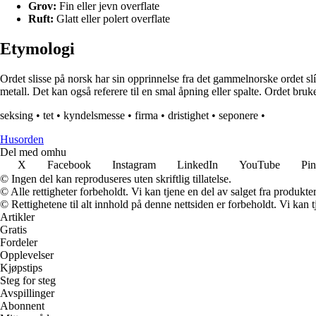
Grov:
Fin eller jevn overflate
Ruft:
Glatt eller polert overflate
Etymologi
Ordet slisse på norsk har sin opprinnelse fra det gammelnorske ordet slísa,
metall. Det kan også referere til en smal åpning eller spalte. Ordet bru
seksing
•
tet
•
kyndelsmesse
•
firma
•
dristighet
•
seponere
•
Husorden
Del med omhu
X
Facebook
Instagram
LinkedIn
YouTube
Pin
© Ingen del kan reproduseres uten skriftlig tillatelse.
© Alle rettigheter forbeholdt. Vi kan tjene en del av salget fra produkt
© Rettighetene til alt innhold på denne nettsiden er forbeholdt. Vi ka
Artikler
Gratis
Fordeler
Opplevelser
Kjøpstips
Steg for steg
Avspillinger
Abonnent