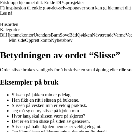
Frisk opp hjemmet ditt: Enkle DIY-prosjekter
Få inspirasjon til enkle gjør-det-selv-oppgaver som kan gi hjemmet ditt
Les nå
Husorden
Kategorier
Bil
Hjemmekontor
Utendørs
Barn
Sove
Båt
Kjøkken
Nåværende
Varme
Ved
Min side
Opprett konto
Nyhetsbrev
Betydningen av ordet “Slisse”
Ordet slisse brukes vanligvis for å beskrive en smal åpning eller rille s
Eksempler på bruk
Slissen på jakken min er ødelagt.
Han fikk en rift i slissen på buksene.
Slissen på vesken min er veldig praktisk.
Jeg må sy en ny slisse på kjolen min.
Hvor lang skal slissen være på skjørtet?
Det er en liten slisse på siden av genseren.
Slissen på ballettkjolen hennes er veldig elegant.
Jeg liker slisser på klærne mine, det gir en fin detalj.