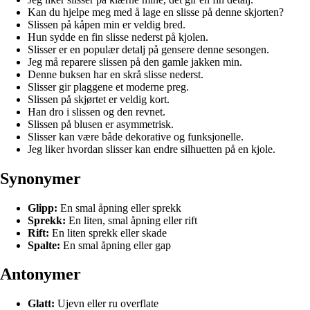
Kan du hjelpe meg med å lage en slisse på denne skjorten?
Slissen på kåpen min er veldig bred.
Hun sydde en fin slisse nederst på kjolen.
Slisser er en populær detalj på gensere denne sesongen.
Jeg må reparere slissen på den gamle jakken min.
Denne buksen har en skrå slisse nederst.
Slisser gir plaggene et moderne preg.
Slissen på skjørtet er veldig kort.
Han dro i slissen og den revnet.
Slissen på blusen er asymmetrisk.
Slisser kan være både dekorative og funksjonelle.
Jeg liker hvordan slisser kan endre silhuetten på en kjole.
Synonymer
Glipp:
En smal åpning eller sprekk
Sprekk:
En liten, smal åpning eller rift
Rift:
En liten sprekk eller skade
Spalte:
En smal åpning eller gap
Antonymer
Glatt:
Ujevn eller ru overflate