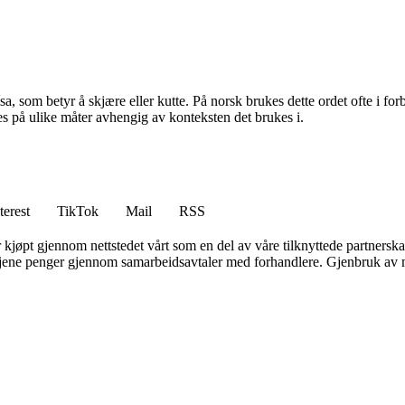
 som betyr å skjære eller kutte. På norsk brukes dette ordet ofte i forbind
kes på ulike måter avhengig av konteksten det brukes i.
terest
TikTok
Mail
RSS
er kjøpt gjennom nettstedet vårt som en del av våre tilknyttede partners
n tjene penger gjennom samarbeidsavtaler med forhandlere. Gjenbruk av m