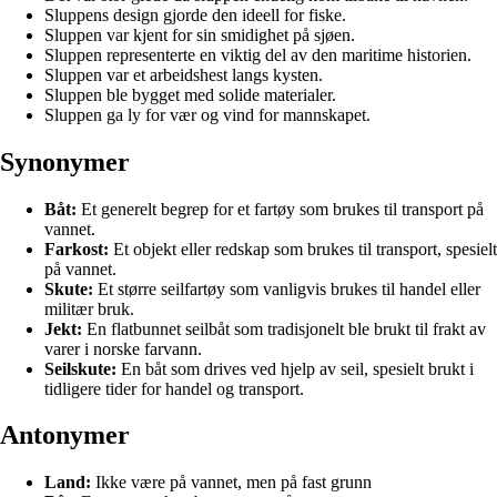
Sluppens design gjorde den ideell for fiske.
Sluppen var kjent for sin smidighet på sjøen.
Sluppen representerte en viktig del av den maritime historien.
Sluppen var et arbeidshest langs kysten.
Sluppen ble bygget med solide materialer.
Sluppen ga ly for vær og vind for mannskapet.
Synonymer
Båt:
Et generelt begrep for et fartøy som brukes til transport på
vannet.
Farkost:
Et objekt eller redskap som brukes til transport, spesielt
på vannet.
Skute:
Et større seilfartøy som vanligvis brukes til handel eller
militær bruk.
Jekt:
En flatbunnet seilbåt som tradisjonelt ble brukt til frakt av
varer i norske farvann.
Seilskute:
En båt som drives ved hjelp av seil, spesielt brukt i
tidligere tider for handel og transport.
Antonymer
Land:
Ikke være på vannet, men på fast grunn