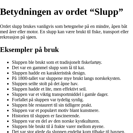
Betydningen av ordet “Slupp”
Ordet slupp brukes vanligvis som betegnelse på en mindre, åpen båt
med årer eller motor. En slupp kan være brukt til fiske, transport eller
rekreasjon på sjøen.
Eksempler på bruk
Sluppen ble brukt som et tradisjonelt fiskefartøy.
Det var en gammel slupp som lå til kai.
Sluppen hadde en karakteristisk design.
På 1800-tallet var sluppene mye brukt langs norskekysten.
Sluppen seilte stolt på det åpne hav.
Sluppen hadde et lite, men effektivt seil.
Sluppen var et viktig transportmiddel i gamle dager.
Forfallet på sluppen var tydelig synlig.
Sluppen ble restaurert til sin tidligere prakt.
Sluppen var et populært motiv blant kunstnere.
Historien til sluppen er fascinerende.
Sluppen var en del av den norske kystkulturen.
Sluppen ble brukt til å frakte varer mellom øyene.
Det var stor glede da sluppen endelig kom tilbake til havnen.