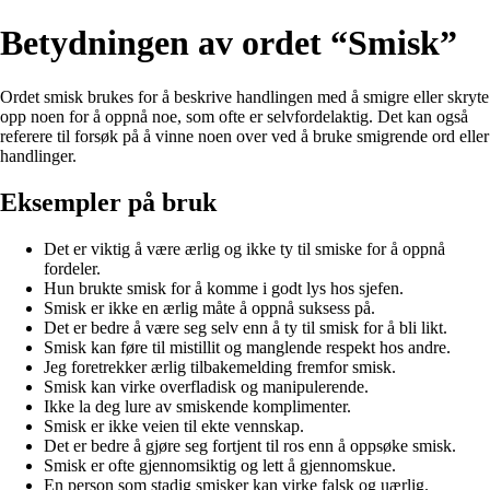
Betydningen av ordet “Smisk”
Ordet smisk brukes for å beskrive handlingen med å smigre eller skryte
opp noen for å oppnå noe, som ofte er selvfordelaktig. Det kan også
referere til forsøk på å vinne noen over ved å bruke smigrende ord eller
handlinger.
Eksempler på bruk
Det er viktig å være ærlig og ikke ty til smiske for å oppnå
fordeler.
Hun brukte smisk for å komme i godt lys hos sjefen.
Smisk er ikke en ærlig måte å oppnå suksess på.
Det er bedre å være seg selv enn å ty til smisk for å bli likt.
Smisk kan føre til mistillit og manglende respekt hos andre.
Jeg foretrekker ærlig tilbakemelding fremfor smisk.
Smisk kan virke overfladisk og manipulerende.
Ikke la deg lure av smiskende komplimenter.
Smisk er ikke veien til ekte vennskap.
Det er bedre å gjøre seg fortjent til ros enn å oppsøke smisk.
Smisk er ofte gjennomsiktig og lett å gjennomskue.
En person som stadig smisker kan virke falsk og uærlig.