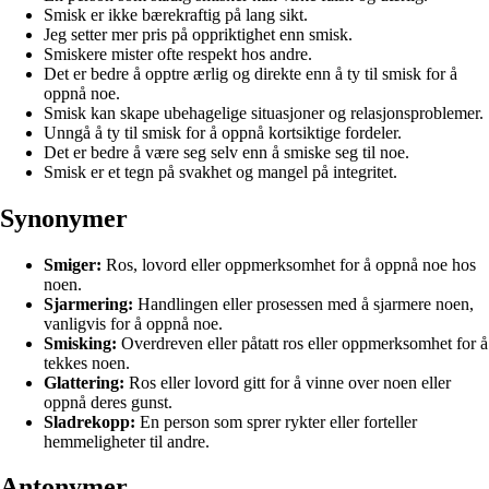
Smisk er ikke bærekraftig på lang sikt.
Jeg setter mer pris på oppriktighet enn smisk.
Smiskere mister ofte respekt hos andre.
Det er bedre å opptre ærlig og direkte enn å ty til smisk for å
oppnå noe.
Smisk kan skape ubehagelige situasjoner og relasjonsproblemer.
Unngå å ty til smisk for å oppnå kortsiktige fordeler.
Det er bedre å være seg selv enn å smiske seg til noe.
Smisk er et tegn på svakhet og mangel på integritet.
Synonymer
Smiger:
Ros, lovord eller oppmerksomhet for å oppnå noe hos
noen.
Sjarmering:
Handlingen eller prosessen med å sjarmere noen,
vanligvis for å oppnå noe.
Smisking:
Overdreven eller påtatt ros eller oppmerksomhet for å
tekkes noen.
Glattering:
Ros eller lovord gitt for å vinne over noen eller
oppnå deres gunst.
Sladrekopp:
En person som sprer rykter eller forteller
hemmeligheter til andre.
Antonymer