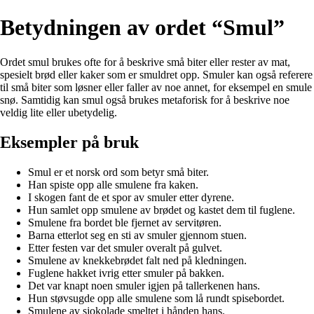
Betydningen av ordet “Smul”
Ordet smul brukes ofte for å beskrive små biter eller rester av mat,
spesielt brød eller kaker som er smuldret opp. Smuler kan også referere
til små biter som løsner eller faller av noe annet, for eksempel en smule
snø. Samtidig kan smul også brukes metaforisk for å beskrive noe
veldig lite eller ubetydelig.
Eksempler på bruk
Smul er et norsk ord som betyr små biter.
Han spiste opp alle smulene fra kaken.
I skogen fant de et spor av smuler etter dyrene.
Hun samlet opp smulene av brødet og kastet dem til fuglene.
Smulene fra bordet ble fjernet av servitøren.
Barna etterlot seg en sti av smuler gjennom stuen.
Etter festen var det smuler overalt på gulvet.
Smulene av knekkebrødet falt ned på kledningen.
Fuglene hakket ivrig etter smuler på bakken.
Det var knapt noen smuler igjen på tallerkenen hans.
Hun støvsugde opp alle smulene som lå rundt spisebordet.
Smulene av sjokolade smeltet i hånden hans.