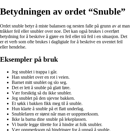
Betydningen av ordet “Snuble”
Ordet snuble betyr å miste balansen og nesten falle på grunn av at man
tråkker feil eller snubler over noe. Det kan også brukes i overført
betydning for å beskrive å gjøre en feil eller trå feil i en situasjon. Det
er et verb som ofte brukes i dagligtale for å beskrive en uventet feil
eller hendelse.
Eksempler på bruk
Jeg snublet i trappa i går.
Han snublet over en rot i veien.
Barnet mitt snublet og slo seg.
Det er lett å snuble på glatt føre.
Vær forsiktig så du ikke snubler.
Jeg snublet på den ujevne bakken.
Et søkk i bakken fikk meg til å snuble.
Hun klarte å snuble på et flatt underlag.
Snublefaren er størst når man er uoppmerksom.
Ikke la barna dine snuble på lekeplassen.
Vi burde legge tilrette for å hindre at folk snubler.
Vær oppmerksom på hindringer for å unngå å snuble.