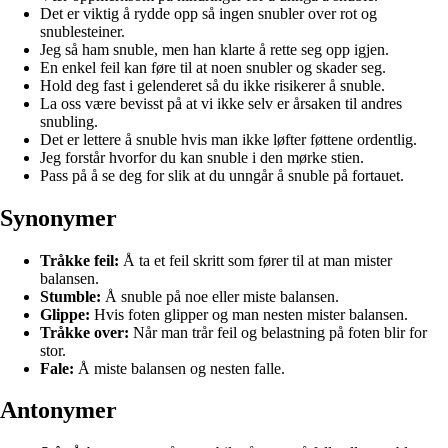
Det er viktig å rydde opp så ingen snubler over rot og
snublesteiner.
Jeg så ham snuble, men han klarte å rette seg opp igjen.
En enkel feil kan føre til at noen snubler og skader seg.
Hold deg fast i gelenderet så du ikke risikerer å snuble.
La oss være bevisst på at vi ikke selv er årsaken til andres
snubling.
Det er lettere å snuble hvis man ikke løfter føttene ordentlig.
Jeg forstår hvorfor du kan snuble i den mørke stien.
Pass på å se deg for slik at du unngår å snuble på fortauet.
Synonymer
Tråkke feil:
Å ta et feil skritt som fører til at man mister
balansen.
Stumble:
Å snuble på noe eller miste balansen.
Glippe:
Hvis foten glipper og man nesten mister balansen.
Tråkke over:
Når man trår feil og belastning på foten blir for
stor.
Fale:
Å miste balansen og nesten falle.
Antonymer