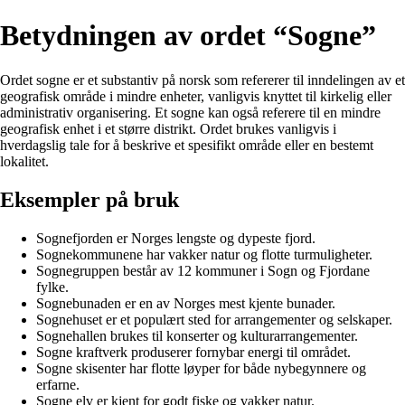
Betydningen av ordet “Sogne”
Ordet sogne er et substantiv på norsk som refererer til inndelingen av et
geografisk område i mindre enheter, vanligvis knyttet til kirkelig eller
administrativ organisering. Et sogne kan også referere til en mindre
geografisk enhet i et større distrikt. Ordet brukes vanligvis i
hverdagslig tale for å beskrive et spesifikt område eller en bestemt
lokalitet.
Eksempler på bruk
Sognefjorden er Norges lengste og dypeste fjord.
Sognekommunene har vakker natur og flotte turmuligheter.
Sognegruppen består av 12 kommuner i Sogn og Fjordane
fylke.
Sognebunaden er en av Norges mest kjente bunader.
Sognehuset er et populært sted for arrangementer og selskaper.
Sognehallen brukes til konserter og kulturarrangementer.
Sogne kraftverk produserer fornybar energi til området.
Sogne skisenter har flotte løyper for både nybegynnere og
erfarne.
Sogne elv er kjent for godt fiske og vakker natur.