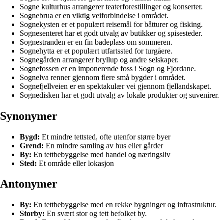
Sogne kulturhus arrangerer teaterforestillinger og konserter.
Sognebrua er en viktig veiforbindelse i området.
Sognekysten er et populært reisemål for båtturer og fisking.
Sognesenteret har et godt utvalg av butikker og spisesteder.
Sognestranden er en fin badeplass om sommeren.
Sognehytta er et populært utfartssted for turgåere.
Sognegården arrangerer bryllup og andre selskaper.
Sognefossen er en imponerende foss i Sogn og Fjordane.
Sognelva renner gjennom flere små bygder i området.
Sognefjellveien er en spektakulær vei gjennom fjellandskapet.
Sognedisken har et godt utvalg av lokale produkter og suvenirer.
Synonymer
Bygd:
Et mindre tettsted, ofte utenfor større byer
Grend:
En mindre samling av hus eller gårder
By:
En tettbebyggelse med handel og næringsliv
Sted:
Et område eller lokasjon
Antonymer
By:
En tettbebyggelse med en rekke bygninger og infrastruktur.
Storby:
En svært stor og tett befolket by.