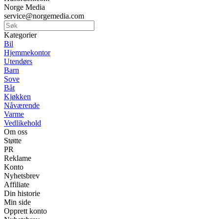
Norge Media
service@norgemedia.com
Kategorier
Bil
Hjemmekontor
Utendørs
Barn
Sove
Båt
Kjøkken
Nåværende
Varme
Vedlikehold
Om oss
Støtte
PR
Reklame
Konto
Nyhetsbrev
Affiliate
Din historie
Min side
Opprett konto