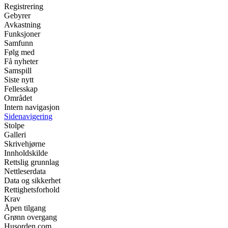
Registrering
Gebyrer
Avkastning
Funksjoner
Samfunn
Følg med
Få nyheter
Samspill
Siste nytt
Fellesskap
Området
Intern navigasjon
Sidenavigering
Stolpe
Galleri
Skrivehjørne
Innholdskilde
Rettslig grunnlag
Nettleserdata
Data og sikkerhet
Rettighetsforhold
Krav
Åpen tilgang
Grønn overgang
Husorden.com