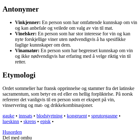
Antonymer
Vinkjenner:
En person som har omfattende kunnskap om vin
og kan anbefale og veilede om valg av vin til mat.
Vinelsker:
En person som har stor interesse for vin og kan
nyte forskjellige viner uten nødvendigvis å ha spesifikke
faglige kunnskaper om dem.
Vinamatør:
En person som har begrenset kunnskap om vin
og ikke nødvendigvis har erfaring med å velge riktig vin til
retter.
Etymologi
Ordet sommelier har fransk opprinnelse og stammer fra det latinske
sacramentum, som betyr en ed eller en hellig forpliktelse. På norsk
refererer det vanligvis til en person som er ekspert på vin,
vinservering og mat- og drikkekombinasjoner.
gauke
•
innsats
•
blodstyrtning
•
kongruent
•
sprutorgasme
•
lueskinn
•
skrens
•
episk
•
Husorden
Del med omhu