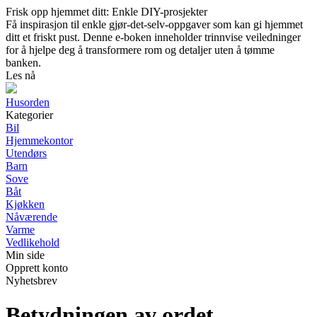
Frisk opp hjemmet ditt: Enkle DIY-prosjekter
Få inspirasjon til enkle gjør-det-selv-oppgaver som kan gi hjemmet
ditt et friskt pust. Denne e-boken inneholder trinnvise veiledninger
for å hjelpe deg å transformere rom og detaljer uten å tømme
banken.
Les nå
Husorden
Kategorier
Bil
Hjemmekontor
Utendørs
Barn
Sove
Båt
Kjøkken
Nåværende
Varme
Vedlikehold
Min side
Opprett konto
Nyhetsbrev
Betydningen av ordet