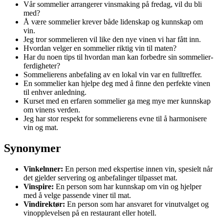
Vår sommelier arrangerer vinsmaking på fredag, vil du bli
med?
Å være sommelier krever både lidenskap og kunnskap om
vin.
Jeg tror sommelieren vil like den nye vinen vi har fått inn.
Hvordan velger en sommelier riktig vin til maten?
Har du noen tips til hvordan man kan forbedre sin sommelier-
ferdigheter?
Sommelierens anbefaling av en lokal vin var en fulltreffer.
En sommelier kan hjelpe deg med å finne den perfekte vinen
til enhver anledning.
Kurset med en erfaren sommelier ga meg mye mer kunnskap
om vinens verden.
Jeg har stor respekt for sommelierens evne til å harmonisere
vin og mat.
Synonymer
Vinkelnner:
En person med ekspertise innen vin, spesielt når
det gjelder servering og anbefalinger tilpasset mat.
Vinspire:
En person som har kunnskap om vin og hjelper
med å velge passende viner til mat.
Vindirektør:
En person som har ansvaret for vinutvalget og
vinopplevelsen på en restaurant eller hotell.