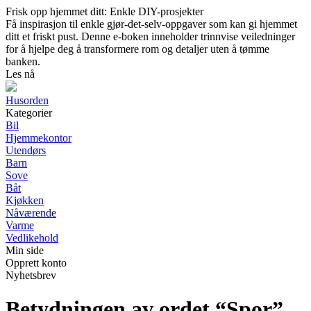
Frisk opp hjemmet ditt: Enkle DIY-prosjekter
Få inspirasjon til enkle gjør-det-selv-oppgaver som kan gi hjemmet
ditt et friskt pust. Denne e-boken inneholder trinnvise veiledninger
for å hjelpe deg å transformere rom og detaljer uten å tømme
banken.
Les nå
Husorden
Kategorier
Bil
Hjemmekontor
Utendørs
Barn
Sove
Båt
Kjøkken
Nåværende
Varme
Vedlikehold
Min side
Opprett konto
Nyhetsbrev
Betydningen av ordet “Spor”