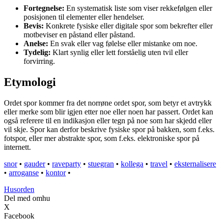
Fortegnelse:
En systematisk liste som viser rekkefølgen eller
posisjonen til elementer eller hendelser.
Bevis:
Konkrete fysiske eller digitale spor som bekrefter eller
motbeviser en påstand eller påstand.
Anelse:
En svak eller vag følelse eller mistanke om noe.
Tydelig:
Klart synlig eller lett forståelig uten tvil eller
forvirring.
Etymologi
Ordet spor kommer fra det norrøne ordet spor, som betyr et avtrykk
eller merke som blir igjen etter noe eller noen har passert. Ordet kan
også referere til en indikasjon eller tegn på noe som har skjedd eller
vil skje. Spor kan derfor beskrive fysiske spor på bakken, som f.eks.
fotspor, eller mer abstrakte spor, som f.eks. elektroniske spor på
internett.
snor
•
gauder
•
raveparty
•
stuegran
•
kollega
•
travel
•
eksternalisere
•
arroganse
•
kontor
•
Husorden
Del med omhu
X
Facebook