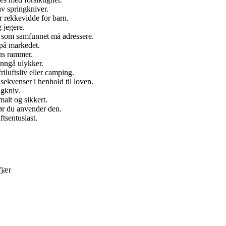
av springkniver.
r rekkevidde for barn.
g jegere.
em som samfunnet må adressere.
 på markedet.
ens rammer.
unngå ulykker.
iluftsliv eller camping.
sekvenser i henhold til loven.
ngkniv.
malt og sikkert.
 før du anvender den.
ftsentusiast.
fjær