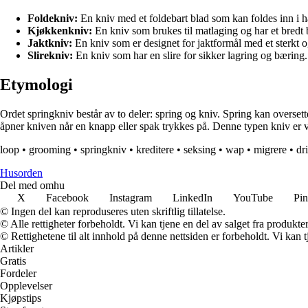
Foldekniv:
En kniv med et foldebart blad som kan foldes inn i h
Kjøkkenkniv:
En kniv som brukes til matlaging og har et bredt 
Jaktkniv:
En kniv som er designet for jaktformål med et sterkt o
Slirekniv:
En kniv som har en slire for sikker lagring og bæring.
Etymologi
Ordet springkniv består av to deler: spring og kniv. Spring kan overse
åpner kniven når en knapp eller spak trykkes på. Denne typen kniv er va
loop
•
grooming
•
springkniv
•
kreditere
•
seksing
•
wap
•
migrere
•
dr
Husorden
Del med omhu
X
Facebook
Instagram
LinkedIn
YouTube
Pin
© Ingen del kan reproduseres uten skriftlig tillatelse.
© Alle rettigheter forbeholdt. Vi kan tjene en del av salget fra produkt
© Rettighetene til alt innhold på denne nettsiden er forbeholdt. Vi ka
Artikler
Gratis
Fordeler
Opplevelser
Kjøpstips