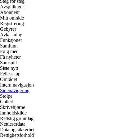
Steg for steg
Avspillinger
Abonnent
Mitt område
Registrering
Gebyrer
Avkastning
Funksjoner
Samfunn
Følg med
Få nyheter
Samspill
Siste nytt
Fellesskap
Området
Intern navigasjon
Sidenavigering
Stolpe
Galleri
Skrivehjørne
Innholdskilde
Rettslig grunnlag
Nettleserdata
Data og sikkerhet
Rettighetsforhold