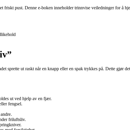
 et friskt pust. Denne e-boken inneholder trinnvise veiledninger for å 
likehold
iv”
sprette ut raskt når en knapp eller en spak trykkes på. Dette gjør det 
des ut ved hjelp av en fjær.
ller fengsel.
 andre.
er friluftsliv.
springkniver.
es med forsiktighet.