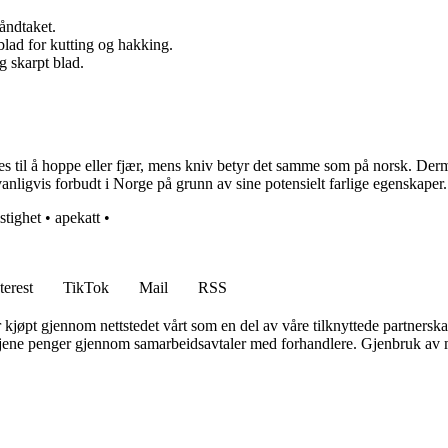
åndtaket.
blad for kutting og hakking.
g skarpt blad.
ttes til å hoppe eller fjær, mens kniv betyr det samme som på norsk. De
nligvis forbudt i Norge på grunn av sine potensielt farlige egenskaper.
istighet
•
apekatt
•
terest
TikTok
Mail
RSS
er kjøpt gjennom nettstedet vårt som en del av våre tilknyttede partners
n tjene penger gjennom samarbeidsavtaler med forhandlere. Gjenbruk av m