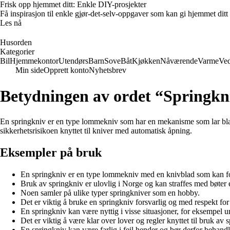
Frisk opp hjemmet ditt: Enkle DIY-prosjekter
Få inspirasjon til enkle gjør-det-selv-oppgaver som kan gi hjemmet ditt
Les nå
Husorden
Kategorier
Bil
Hjemmekontor
Utendørs
Barn
Sove
Båt
Kjøkken
Nåværende
Varme
Ved
Min side
Opprett konto
Nyhetsbrev
Betydningen av ordet “Springkn
En springkniv er en type lommekniv som har en mekanisme som lar bladet 
sikkerhetsrisikoen knyttet til kniver med automatisk åpning.
Eksempler på bruk
En springkniv er en type lommekniv med en knivblad som kan fol
Bruk av springkniv er ulovlig i Norge og kan straffes med bøter e
Noen samler på ulike typer springkniver som en hobby.
Det er viktig å bruke en springkniv forsvarlig og med respekt for
En springkniv kan være nyttig i visse situasjoner, for eksempel und
Det er viktig å være klar over lover og regler knyttet til bruk av 
En springkniv kan være farlig i feil hender og bør derfor behandl