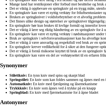
Mange land har restriksjoner eller forbud mot besittelse og bruk 
Det er viktig å oppbevare en springkniv på en trygg måte, utenfo
En springkniv kan være et nyttig verktøy for friluftsentusiaster o
Bruken av springkniver i voldsforbrytelser er et alvorlig probl
Det finnes ulike design og størrelser av springkniver tilgjengelig
En springkniv bør kun brukes til lovlige formål og innenfor lov
Det er viktig å lære seg riktig håndtering av en springkniv for å 
En springkniv kan være et nyttig verktøy i nødsituasjoner under fr
Bruk av springkniv i selvforsvarssituasjoner kan ha alvorlige kon
Det er viktig å være ansvarlig og respektfull ved bruk av en spri
En springkniv krever vedlikehold for å sikre at den fungerer opti
Det er viktig å forstå risikoene knyttet til bruk av en springkniv
En springkniv kan være en del av verktøysettet til en erfaren frilu
Synonymer
Stilettkniv:
En tynn kniv med spiss og skarpt blad
Springstilet:
En kniv som kan foldes sammen og åpnes med en 
Automatkniv:
En kniv med fjæråpning og låsemekanisme
Trykkkniv:
En kniv som åpnes ved å trykke på en knapp
Springblad:
En kniv med fjærmekanisme for å åpne bladet
Antonymer