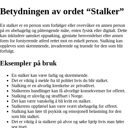
Betydningen av ordet “Stalker”
En stalker er en person som forfølger eller overvåker en annen person
på en ubehagelig og påtrengende måte, enten fysisk eller digitalt. Dette
kan inkludere uønsket oppsøking, gjentatte henvendelser eller annen
form for forstyrrende atferd rettet mot en enkelt person. Stalking kan
oppleves som skremmende, invaderende og truende for den som blir
forfulgt.
Eksempler på bruk
En stalker kan være farlig og skremmende.
Det er viktig å melde fra til politiet hvis du blir stalket.
Stalking er en alvorlig krenkelse av privatlivet.
Stalkerens handlinger kan få alvorlige konsekvenser for offeret.
Stalking er ulovlig og straffbart i Norge.
Det kan være vanskelig å bli kvitt en stalker.
Stalkerens oppførsel kan være svært ubehagelig for offeret.
Stalking kan føre til psykisk og emosjonell belastning for den
som blir stalket.
Det er viktig å ta stalkere på alvor og søke hjelp hvis man føler
seg truet.