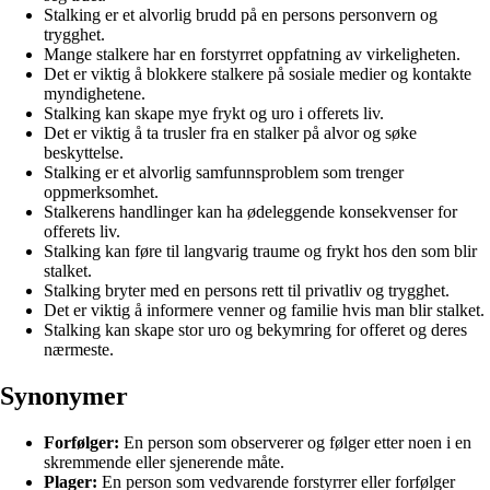
Stalking er et alvorlig brudd på en persons personvern og
trygghet.
Mange stalkere har en forstyrret oppfatning av virkeligheten.
Det er viktig å blokkere stalkere på sosiale medier og kontakte
myndighetene.
Stalking kan skape mye frykt og uro i offerets liv.
Det er viktig å ta trusler fra en stalker på alvor og søke
beskyttelse.
Stalking er et alvorlig samfunnsproblem som trenger
oppmerksomhet.
Stalkerens handlinger kan ha ødeleggende konsekvenser for
offerets liv.
Stalking kan føre til langvarig traume og frykt hos den som blir
stalket.
Stalking bryter med en persons rett til privatliv og trygghet.
Det er viktig å informere venner og familie hvis man blir stalket.
Stalking kan skape stor uro og bekymring for offeret og deres
nærmeste.
Synonymer
Forfølger:
En person som observerer og følger etter noen i en
skremmende eller sjenerende måte.
Plager:
En person som vedvarende forstyrrer eller forfølger