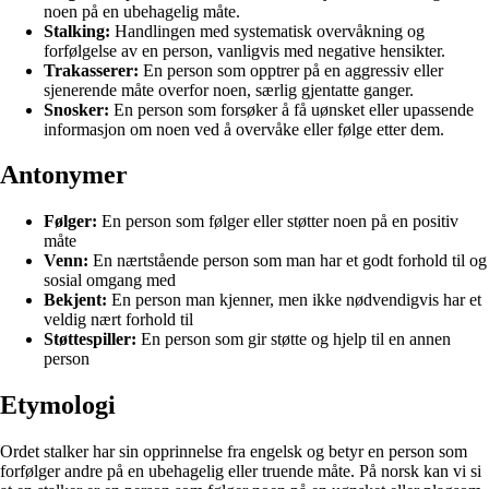
noen på en ubehagelig måte.
Stalking:
Handlingen med systematisk overvåkning og
forfølgelse av en person, vanligvis med negative hensikter.
Trakasserer:
En person som opptrer på en aggressiv eller
sjenerende måte overfor noen, særlig gjentatte ganger.
Snosker:
En person som forsøker å få uønsket eller upassende
informasjon om noen ved å overvåke eller følge etter dem.
Antonymer
Følger:
En person som følger eller støtter noen på en positiv
måte
Venn:
En nærtstående person som man har et godt forhold til og
sosial omgang med
Bekjent:
En person man kjenner, men ikke nødvendigvis har et
veldig nært forhold til
Støttespiller:
En person som gir støtte og hjelp til en annen
person
Etymologi
Ordet stalker har sin opprinnelse fra engelsk og betyr en person som
forfølger andre på en ubehagelig eller truende måte. På norsk kan vi si