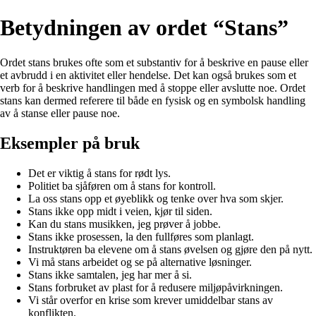
Betydningen av ordet “Stans”
Ordet stans brukes ofte som et substantiv for å beskrive en pause eller
et avbrudd i en aktivitet eller hendelse. Det kan også brukes som et
verb for å beskrive handlingen med å stoppe eller avslutte noe. Ordet
stans kan dermed referere til både en fysisk og en symbolsk handling
av å stanse eller pause noe.
Eksempler på bruk
Det er viktig å stans for rødt lys.
Politiet ba sjåføren om å stans for kontroll.
La oss stans opp et øyeblikk og tenke over hva som skjer.
Stans ikke opp midt i veien, kjør til siden.
Kan du stans musikken, jeg prøver å jobbe.
Stans ikke prosessen, la den fullføres som planlagt.
Instruktøren ba elevene om å stans øvelsen og gjøre den på nytt.
Vi må stans arbeidet og se på alternative løsninger.
Stans ikke samtalen, jeg har mer å si.
Stans forbruket av plast for å redusere miljøpåvirkningen.
Vi står overfor en krise som krever umiddelbar stans av
konflikten.