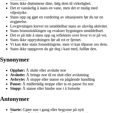
Stans ikke drømmene dine, følg dem til virkelighet.
Det er vanskelig å stans en vane, men det er mulig med
viljestyrke.
Stans opp og gjør en vurdering av situasjonen før du tar en
avgjørelse.
Lovgivningen krever en umiddelbar stans av ulovlig aktivitet.
Stans brannslokkingen og evakuer bygningen umiddelbart.
Det er på tide å stans opp og reflektere over hvor vi er på vei.
Stans ikke opprydningen før alt rot er fjernet.
Vi kan ikke stans forandringene, men vi kan tilpasse oss dem.
Stans ikke oppgaven du gir deg i kast med, fullfør den.
Synonymer
Opphør:
Å slutte eller avslutte noe
Avslutte:
Å bringe noe til en slutt eller avslutning
Avbryte:
Å stoppe eller stanse en pågående handling
Pause:
Å midlertidig stoppe eller ta en pause fra noe
Stopp:
Å stanse eller hindre noe i å fortsette
Antonymer
Starte:
Gjøre noe i gang eller begynne på nytt