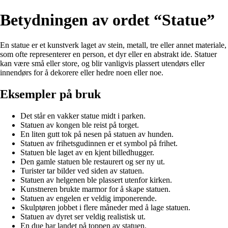
Betydningen av ordet “Statue”
En statue er et kunstverk laget av stein, metall, tre eller annet materiale,
som ofte representerer en person, et dyr eller en abstrakt ide. Statuer
kan være små eller store, og blir vanligvis plassert utendørs eller
innendørs for å dekorere eller hedre noen eller noe.
Eksempler på bruk
Det står en vakker statue midt i parken.
Statuen av kongen ble reist på torget.
En liten gutt tok på nesen på statuen av hunden.
Statuen av frihetsgudinnen er et symbol på frihet.
Statuen ble laget av en kjent billedhugger.
Den gamle statuen ble restaurert og ser ny ut.
Turister tar bilder ved siden av statuen.
Statuen av helgenen ble plassert utenfor kirken.
Kunstneren brukte marmor for å skape statuen.
Statuen av engelen er veldig imponerende.
Skulptøren jobbet i flere måneder med å lage statuen.
Statuen av dyret ser veldig realistisk ut.
En due har landet på toppen av statuen.