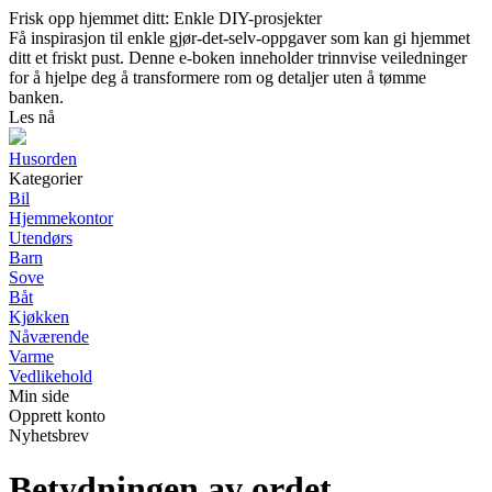
Frisk opp hjemmet ditt: Enkle DIY-prosjekter
Få inspirasjon til enkle gjør-det-selv-oppgaver som kan gi hjemmet
ditt et friskt pust. Denne e-boken inneholder trinnvise veiledninger
for å hjelpe deg å transformere rom og detaljer uten å tømme
banken.
Les nå
Husorden
Kategorier
Bil
Hjemmekontor
Utendørs
Barn
Sove
Båt
Kjøkken
Nåværende
Varme
Vedlikehold
Min side
Opprett konto
Nyhetsbrev
Betydningen av ordet