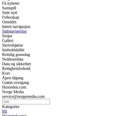
Få nyheter
Samspill
Siste nytt
Fellesskap
Området
Intern navigasjon
Sidenavigering
Stolpe
Galleri
Skrivehjørne
Innholdskilde
Rettslig grunnlag
Nettleserdata
Data og sikkerhet
Rettighetsforhold
Krav
Åpen tilgang
Grønn overgang
Husorden.com
Norge Media
service@norgemedia.com
Kategorier
Bil
Hjemmekontor