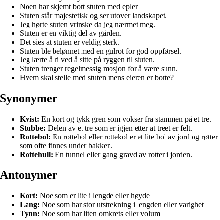
Noen har skjemt bort stuten med epler.
Stuten står majestetisk og ser utover landskapet.
Jeg hørte stuten vrinske da jeg nærmet meg.
Stuten er en viktig del av gården.
Det sies at stuten er veldig sterk.
Stuten ble belønnet med en gulrot for god oppførsel.
Jeg lærte å ri ved å sitte på ryggen til stuten.
Stuten trenger regelmessig mosjon for å være sunn.
Hvem skal stelle med stuten mens eieren er borte?
Synonymer
Kvist:
En kort og tykk gren som vokser fra stammen på et tre.
Stubbe:
Delen av et tre som er igjen etter at treet er felt.
Rottebol:
En rottebol eller rottekol er et lite bol av jord og røtter
som ofte finnes under bakken.
Rottehull:
En tunnel eller gang gravd av rotter i jorden.
Antonymer
Kort:
Noe som er lite i lengde eller høyde
Lang:
Noe som har stor utstrekning i lengden eller varighet
Tynn:
Noe som har liten omkrets eller volum