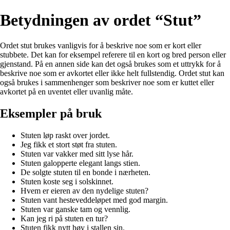
Betydningen av ordet “Stut”
Ordet stut brukes vanligvis for å beskrive noe som er kort eller
stubbete. Det kan for eksempel referere til en kort og bred person eller
gjenstand. På en annen side kan det også brukes som et uttrykk for å
beskrive noe som er avkortet eller ikke helt fullstendig. Ordet stut kan
også brukes i sammenhenger som beskriver noe som er kuttet eller
avkortet på en uventet eller uvanlig måte.
Eksempler på bruk
Stuten løp raskt over jordet.
Jeg fikk et stort støt fra stuten.
Stuten var vakker med sitt lyse hår.
Stuten galopperte elegant langs stien.
De solgte stuten til en bonde i nærheten.
Stuten koste seg i solskinnet.
Hvem er eieren av den nydelige stuten?
Stuten vant hesteveddeløpet med god margin.
Stuten var ganske tam og vennlig.
Kan jeg ri på stuten en tur?
Stuten fikk nytt høy i stallen sin.