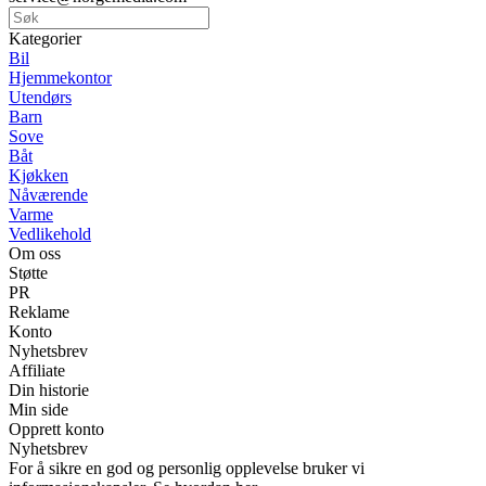
Kategorier
Bil
Hjemmekontor
Utendørs
Barn
Sove
Båt
Kjøkken
Nåværende
Varme
Vedlikehold
Om oss
Støtte
PR
Reklame
Konto
Nyhetsbrev
Affiliate
Din historie
Min side
Opprett konto
Nyhetsbrev
For å sikre en god og personlig opplevelse bruker vi