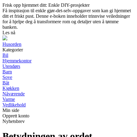
Frisk opp hjemmet ditt: Enkle DIY-prosjekter
Få inspirasjon til enkle gjør-det-selv-oppgaver som kan gi hjemmet
ditt et friskt pust. Denne e-boken inneholder trinnvise veiledninger
for å hjelpe deg å transformere rom og detaljer uten å tømme
banken.
Les nå
Husorden
Kategorier
Bil
Hjemmekontor
Utendørs
Barn
Sove
Båt
Kjøkken
Nåværende
Varme
Vedlikehold
Min side
Opprett konto
Nyhetsbrev
Betydningen av ordet