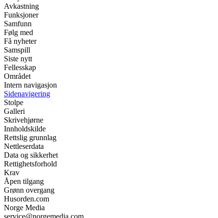
Avkastning
Funksjoner
Samfunn
Følg med
Få nyheter
Samspill
Siste nytt
Fellesskap
Området
Intern navigasjon
Sidenavigering
Stolpe
Galleri
Skrivehjørne
Innholdskilde
Rettslig grunnlag
Nettleserdata
Data og sikkerhet
Rettighetsforhold
Krav
Åpen tilgang
Grønn overgang
Husorden.com
Norge Media
service@norgemedia.com