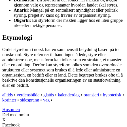
gjennom valg og representanter hvordan landet skal styres.
Anarki:
Mangel på en sentralisert myndighet eller politisk
styring, preget av kaos og fravær av organisert styring.
Oligarki:
En styreform der makten ligger hos en liten gruppe
rike eller mektige personer.
Etymologi
Ordet styreform i norsk har en sammensatt betydning basert på to
norske ord. Styre refererer til handlingen å lede, styre eller
administrere noe, mens form kan tolkes som en struktur, et mønster
eller en ordning. Derfor kan styreform tolkes som den overordnede
strukturen eller systemet som brukes til å lede eller administrere en
organisasjon, en bedrift eller et land. Dette begrepet brukes ofte til å
beskrive den konstitusjonelle organiseringen av en statsforvaltning
eller en bedrift.
alltids
•
verdensbilde
•
glattis
•
kalenderdag
•
oransjeri
•
hypotetisk
•
korinter
•
sidesprang
•
vag
•
Husorden
Del med omhu
X
Facebook