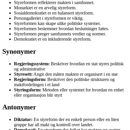
Styreformen reflekterer makten i samfunnet.
Monarkiet er en arvelig styreform.
Sosialdemokratiet er en balansert styreform.
Persongalleriet i styreformen er viktig.
Styreformen kan skape ulike politiske systemer.
Styreformen bestemmer hvordan beslutninger fattes.
Styreformen preger samfunnets verdier og normer.
Demokratiet er en inkluderende styreform.
Synonymer
Regjeringssystem:
Beskriver hvordan en stat styres politisk
og administrative
Styresett:
Angir den måten makten er organisert i en stat
Regjeringsform:
Beskriver den politiske strukturen og
maktfordelingen i et land
Styringsform:
Metoden eller systemet for hvordan en enhet
eller organisasjon blir styrt
Antonymer
Diktatur:
En styreform der en enkelt person eller en liten
gruppe har all makt og kontroll over landet.
Demokrati:
En styreform der folket har makten og avgjør