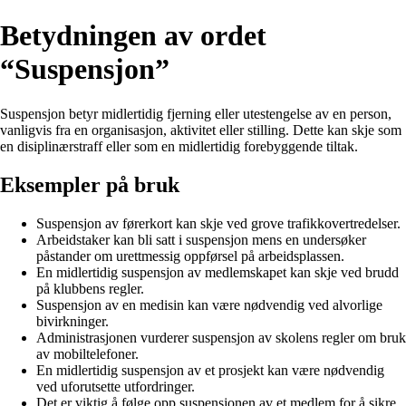
Betydningen av ordet
“Suspensjon”
Suspensjon betyr midlertidig fjerning eller utestengelse av en person,
vanligvis fra en organisasjon, aktivitet eller stilling. Dette kan skje som
en disiplinærstraff eller som en midlertidig forebyggende tiltak.
Eksempler på bruk
Suspensjon av førerkort kan skje ved grove trafikkovertredelser.
Arbeidstaker kan bli satt i suspensjon mens en undersøker
påstander om urettmessig oppførsel på arbeidsplassen.
En midlertidig suspensjon av medlemskapet kan skje ved brudd
på klubbens regler.
Suspensjon av en medisin kan være nødvendig ved alvorlige
bivirkninger.
Administrasjonen vurderer suspensjon av skolens regler om bruk
av mobiltelefoner.
En midlertidig suspensjon av et prosjekt kan være nødvendig
ved uforutsette utfordringer.
Det er viktig å følge opp suspensjonen av et medlem for å sikre