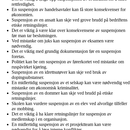
rettferdighet.
En suspensjon av handelsavtaler kan få store konsekvenser for
økonomien.
Suspensjon av en ansatt kan skje ved grove brudd på bedriftens
etiske retningslinjer.
Det er viktig å være klar over konsekvensene av suspensjonen
før man tar beslutningen.
Ved mistanke om juks kan suspensjon av eksamen være
nødvendig.
Det er viktig med grundig dokumentasjon før en suspensjon
foretas.
Politiet kan be om suspensjon av førerkortet ved mistanke om
ruspåvirket kjøring.
Suspensjon av en idrettsutøver kan skje ved bruk av
dopingsubstanser.
En midlertidig suspensjon av et selskap kan være nødvendig ved
mistanke om økonomisk kriminalitet.
Suspensjon av en dommer kan skje ved brudd på etiske
retningslinjer.
Skolen kan vurdere suspensjon av en elev ved alvorlige tilfeller
av mobbing.
Det er viktig å ha klare retningslinjer for suspensjon av
medlemskap i en organisasjon.
En midlertidig suspensjon av et prosjektteam kan være
nødvendig for å løse interne konflikter.