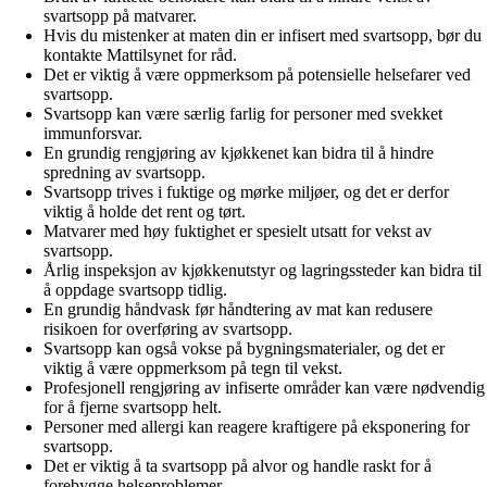
svartsopp på matvarer.
Hvis du mistenker at maten din er infisert med svartsopp, bør du
kontakte Mattilsynet for råd.
Det er viktig å være oppmerksom på potensielle helsefarer ved
svartsopp.
Svartsopp kan være særlig farlig for personer med svekket
immunforsvar.
En grundig rengjøring av kjøkkenet kan bidra til å hindre
spredning av svartsopp.
Svartsopp trives i fuktige og mørke miljøer, og det er derfor
viktig å holde det rent og tørt.
Matvarer med høy fuktighet er spesielt utsatt for vekst av
svartsopp.
Årlig inspeksjon av kjøkkenutstyr og lagringssteder kan bidra til
å oppdage svartsopp tidlig.
En grundig håndvask før håndtering av mat kan redusere
risikoen for overføring av svartsopp.
Svartsopp kan også vokse på bygningsmaterialer, og det er
viktig å være oppmerksom på tegn til vekst.
Profesjonell rengjøring av infiserte områder kan være nødvendig
for å fjerne svartsopp helt.
Personer med allergi kan reagere kraftigere på eksponering for
svartsopp.
Det er viktig å ta svartsopp på alvor og handle raskt for å
forebygge helseproblemer.