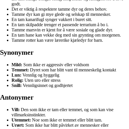
godt.
Det er viktig å respektere tamme dyr og deres behov.
Tamme dyr kan gi mye glede og selskap til mennesker.
En tam kanarifugl synger vakkert i buret sitt.
En tam skilpadde trenger et passende terrarium å bo i.
Tamme marsvin er kjent for å være sosiale og glade dyr.
En tam hane kan vekke deg med sin grynting om morgenen.
Tamme rotter kan være lærerike kjæledyr for barn.
Synonymer
Mild:
Som ikke er aggressiv eller voldsom
Temmet:
Dyret som har blitt vant til menneskelig kontakt
Lun:
Vennlig og hyggelig
Rolig:
Uten uro eller stress
Snill:
Vennligsinnet og godhjertet
Antonymer
Vill:
Den som ikke er tam eller temmet, og som kan vise
villmarksinstinkter.
Utemmet:
Noe som ikke er temmet eller blitt tam.
Urørt:
Som ikke har blitt påvirket av mennesker eller