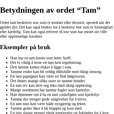
Betydningen av ordet “Tam”
Ordet tam beskriver noe som er temmet eller dressert, spesielt når det
gjelder dyr. Det kan også brukes for å beskrive noe som er forutsigbart
eller kjedelig. Tam kan også referere til noe som har mistet sin ville
eller opprinnelige karakter.
Eksempler på bruk
Hun har en tam kanin som heter Sniff.
Det er viktig å trene en tam hest regelmessig.
Den tamme katten elsker å ligge i sola.
Tamme ender kan bli veldig tillitsfulle med riktig omsorg.
En tam papegøye kan være en flott følgesvenn.
Det finnes mange ulike raser av tamme hunder.
En tam rev kan lære seg triks med riktig opplæring.
Mange nordmenn har tamme fugler som kjæledyr.
Han drømmer om å ha en tam vaskebjørn som kjæledyr.
Tamme dyr trenger gode omgivelser for å trives.
En tam mus kan være både nysgjerrig og leken.
Tamme geiter liker å bli klappet og kost med.
En tam slange trenger riktig temperatur og fuktighet for å leve