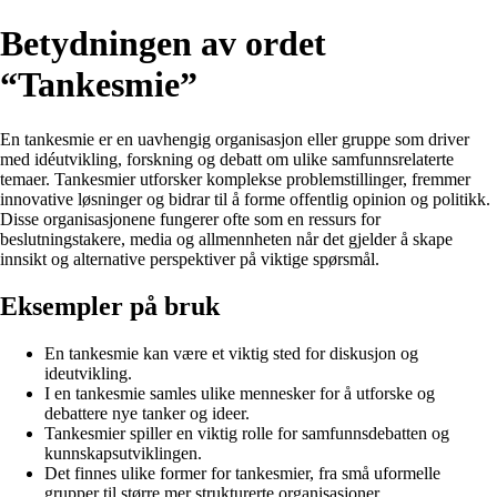
Betydningen av ordet
“Tankesmie”
En tankesmie er en uavhengig organisasjon eller gruppe som driver
med idéutvikling, forskning og debatt om ulike samfunnsrelaterte
temaer. Tankesmier utforsker komplekse problemstillinger, fremmer
innovative løsninger og bidrar til å forme offentlig opinion og politikk.
Disse organisasjonene fungerer ofte som en ressurs for
beslutningstakere, media og allmennheten når det gjelder å skape
innsikt og alternative perspektiver på viktige spørsmål.
Eksempler på bruk
En tankesmie kan være et viktig sted for diskusjon og
ideutvikling.
I en tankesmie samles ulike mennesker for å utforske og
debattere nye tanker og ideer.
Tankesmier spiller en viktig rolle for samfunnsdebatten og
kunnskapsutviklingen.
Det finnes ulike former for tankesmier, fra små uformelle
grupper til større mer strukturerte organisasjoner.