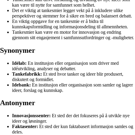
kan være til nytte for samfunnet som helhet.
Det er viktig at tankesmier legger vekt på å inkludere ulike
perspektiver og stemmer for å sikre en bred og balansert debatt.
En viktig oppgave for en tankesmie er å bidra til
kunnskapsformidling og informasjonsdeling til allmennheten.
Tankesmier kan være en motor for innovasjon og endring
gjennom sitt engasjement i samfunnsutfordringer og -muligheter.
Synonymer
Idélab:
En institusjon eller organisasjon som driver med
idéutvikling, analyser og debatter.
Tankefabrikk:
Et sted hvor tanker og ideer blir produsert,
diskutert og formidlet.
Idebank:
En institusjon eller organisasjon som samler og lagrer
ideer, forslag og kunnskap.
Antonymer
Innovasjonssenter:
Et sted der det fokuseres på å utvikle nye
ideer og løsninger.
Faktasenter:
Et sted der kun faktabasert informasjon samles og
deles.