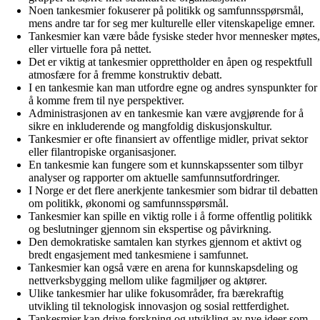
Noen tankesmier fokuserer på politikk og samfunnsspørsmål,
mens andre tar for seg mer kulturelle eller vitenskapelige emner.
Tankesmier kan være både fysiske steder hvor mennesker møtes,
eller virtuelle fora på nettet.
Det er viktig at tankesmier opprettholder en åpen og respektfull
atmosfære for å fremme konstruktiv debatt.
I en tankesmie kan man utfordre egne og andres synspunkter for
å komme frem til nye perspektiver.
Administrasjonen av en tankesmie kan være avgjørende for å
sikre en inkluderende og mangfoldig diskusjonskultur.
Tankesmier er ofte finansiert av offentlige midler, privat sektor
eller filantropiske organisasjoner.
En tankesmie kan fungere som et kunnskapssenter som tilbyr
analyser og rapporter om aktuelle samfunnsutfordringer.
I Norge er det flere anerkjente tankesmier som bidrar til debatten
om politikk, økonomi og samfunnsspørsmål.
Tankesmier kan spille en viktig rolle i å forme offentlig politikk
og beslutninger gjennom sin ekspertise og påvirkning.
Den demokratiske samtalen kan styrkes gjennom et aktivt og
bredt engasjement med tankesmiene i samfunnet.
Tankesmier kan også være en arena for kunnskapsdeling og
nettverksbygging mellom ulike fagmiljøer og aktører.
Ulike tankesmier har ulike fokusområder, fra bærekraftig
utvikling til teknologisk innovasjon og sosial rettferdighet.
Tankesmier kan drive forskning og utvikling av nye ideer som