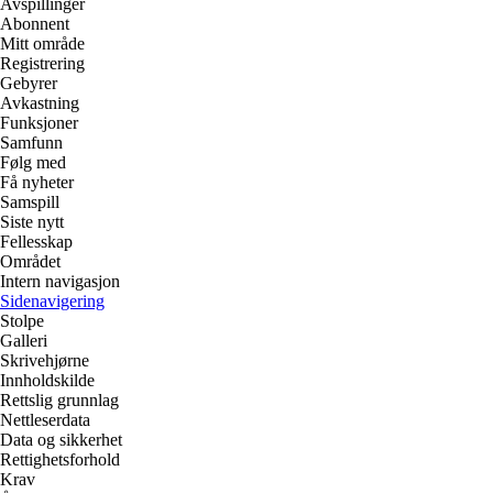
Avspillinger
Abonnent
Mitt område
Registrering
Gebyrer
Avkastning
Funksjoner
Samfunn
Følg med
Få nyheter
Samspill
Siste nytt
Fellesskap
Området
Intern navigasjon
Sidenavigering
Stolpe
Galleri
Skrivehjørne
Innholdskilde
Rettslig grunnlag
Nettleserdata
Data og sikkerhet
Rettighetsforhold
Krav