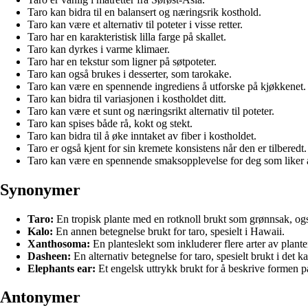
Taro kan bidra til en balansert og næringsrik kosthold.
Taro kan være et alternativ til poteter i visse retter.
Taro har en karakteristisk lilla farge på skallet.
Taro kan dyrkes i varme klimaer.
Taro har en tekstur som ligner på søtpoteter.
Taro kan også brukes i desserter, som tarokake.
Taro kan være en spennende ingrediens å utforske på kjøkkenet.
Taro kan bidra til variasjonen i kostholdet ditt.
Taro kan være et sunt og næringsrikt alternativ til poteter.
Taro kan spises både rå, kokt og stekt.
Taro kan bidra til å øke inntaket av fiber i kostholdet.
Taro er også kjent for sin kremete konsistens når den er tilberedt.
Taro kan være en spennende smaksopplevelse for deg som liker å
Synonymer
Taro:
En tropisk plante med en rotknoll brukt som grønnsak, ogs
Kalo:
En annen betegnelse brukt for taro, spesielt i Hawaii.
Xanthosoma:
En planteslekt som inkluderer flere arter av plante
Dasheen:
En alternativ betegnelse for taro, spesielt brukt i det k
Elephants ear:
Et engelsk uttrykk brukt for å beskrive formen p
Antonymer