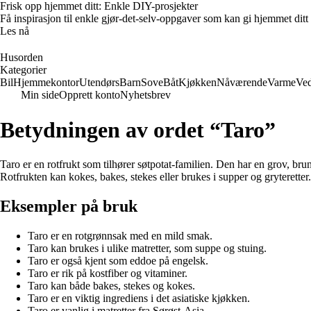
Frisk opp hjemmet ditt: Enkle DIY-prosjekter
Få inspirasjon til enkle gjør-det-selv-oppgaver som kan gi hjemmet ditt
Les nå
Husorden
Kategorier
Bil
Hjemmekontor
Utendørs
Barn
Sove
Båt
Kjøkken
Nåværende
Varme
Ved
Min side
Opprett konto
Nyhetsbrev
Betydningen av ordet “Taro”
Taro er en rotfrukt som tilhører søtpotat-familien. Den har en grov, bruna
Rotfrukten kan kokes, bakes, stekes eller brukes i supper og gryteretter.
Eksempler på bruk
Taro er en rotgrønnsak med en mild smak.
Taro kan brukes i ulike matretter, som suppe og stuing.
Taro er også kjent som eddoe på engelsk.
Taro er rik på kostfiber og vitaminer.
Taro kan både bakes, stekes og kokes.
Taro er en viktig ingrediens i det asiatiske kjøkken.
Taro er vanlig i matretter fra Sørøst-Asia.