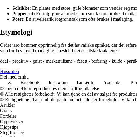
Solsikke:
En plante med store, gule blomster som vender seg mo
Pepperrot:
En rotgrønnsak med skarp smak som brukes i matlag
Potet:
En stivelsesrik rotgrønnsak som ofte brukes i matlaging.
Etymologi
Ordet taro kommer opprinnelig fra det hawaiiske språket, der det referere
som brukes mye i matlaging, spesielt i det asiatiske kjøkkenet.
deal
•
proaktiv
•
gnist
•
merkantilisme
•
fasett
•
befaring
•
kulde
•
parti
Husorden
Del med omhu
X
Facebook
Instagram
LinkedIn
YouTube
Pin
© Ingen del kan reproduseres uten skriftlig tillatelse.
© Alle rettigheter forbeholdt. Vi kan tjene en del av salget fra produkt
© Rettighetene til alt innhold på denne nettsiden er forbeholdt. Vi ka
Artikler
Gratis
Fordeler
Opplevelser
Kjøpstips
Steg for steg