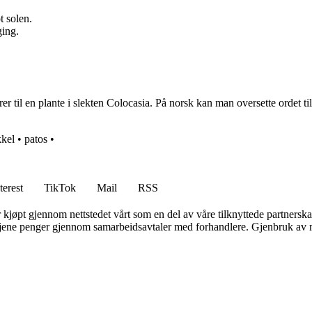
t solen.
ing.
r til en plante i slekten Colocasia. På norsk kan man oversette ordet til
kkel
•
patos
•
terest
TikTok
Mail
RSS
er kjøpt gjennom nettstedet vårt som en del av våre tilknyttede partners
n tjene penger gjennom samarbeidsavtaler med forhandlere. Gjenbruk av m