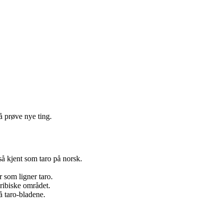
 prøve nye ting.
å kjent som taro på norsk.
r som ligner taro.
aribiske området.
å taro-bladene.