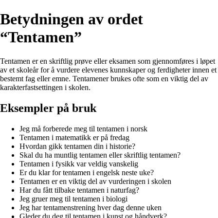
Betydningen av ordet
“Tentamen”
Tentamen er en skriftlig prøve eller eksamen som gjennomføres i løpet
av et skoleår for å vurdere elevenes kunnskaper og ferdigheter innen et
bestemt fag eller emne. Tentamener brukes ofte som en viktig del av
karakterfastsettingen i skolen.
Eksempler på bruk
Jeg må forberede meg til tentamen i norsk
Tentamen i matematikk er på fredag
Hvordan gikk tentamen din i historie?
Skal du ha muntlig tentamen eller skriftlig tentamen?
Tentamen i fysikk var veldig vanskelig
Er du klar for tentamen i engelsk neste uke?
Tentamen er en viktig del av vurderingen i skolen
Har du fått tilbake tentamen i naturfag?
Jeg gruer meg til tentamen i biologi
Jeg har tentamenstrening hver dag denne uken
Gleder du deg til tentamen i kunst og håndverk?