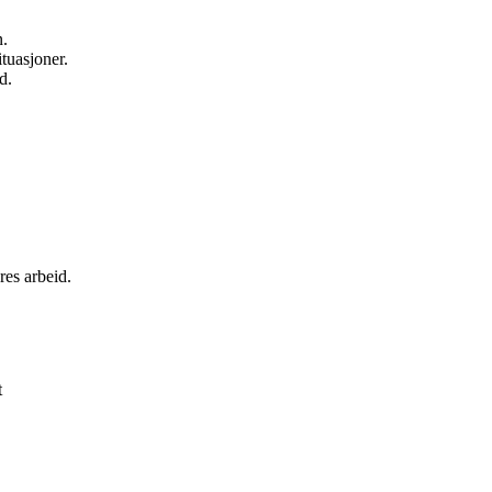
n.
tuasjoner.
d.
res arbeid.
t