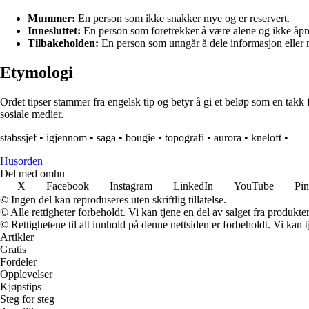
Mummer:
En person som ikke snakker mye og er reservert.
Innesluttet:
En person som foretrekker å være alene og ikke åpner
Tilbakeholden:
En person som unngår å dele informasjon eller 
Etymologi
Ordet tipser stammer fra engelsk tip og betyr å gi et beløp som en takk fo
sosiale medier.
stabssjef
•
igjennom
•
saga
•
bougie
•
topografi
•
aurora
•
kneloft
•
Husorden
Del med omhu
X
Facebook
Instagram
LinkedIn
YouTube
Pin
© Ingen del kan reproduseres uten skriftlig tillatelse.
© Alle rettigheter forbeholdt. Vi kan tjene en del av salget fra produkt
© Rettighetene til alt innhold på denne nettsiden er forbeholdt. Vi ka
Artikler
Gratis
Fordeler
Opplevelser
Kjøpstips
Steg for steg