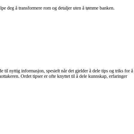
hjelpe deg å transformere rom og detaljer uten å tømme banken.
til nyttig informasjon, spesielt når det gjelder å dele tips og triks for å
takeren. Ordet tipser er ofte knyttet til å dele kunnskap, erfaringer