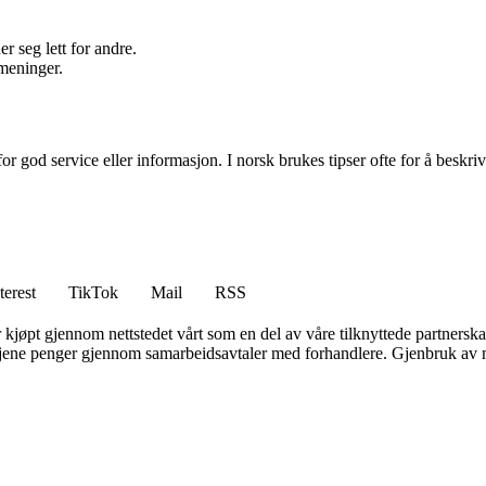
 seg lett for andre.
meninger.
r god service eller informasjon. I norsk brukes tipser ofte for å beskrive
terest
TikTok
Mail
RSS
er kjøpt gjennom nettstedet vårt som en del av våre tilknyttede partners
n tjene penger gjennom samarbeidsavtaler med forhandlere. Gjenbruk av m