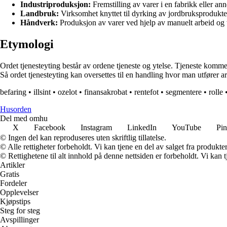
Industriproduksjon:
Fremstilling av varer i en fabrikk eller a
Landbruk:
Virksomhet knyttet til dyrking av jordbruksprodukte
Håndverk:
Produksjon av varer ved hjelp av manuelt arbeid og t
Etymologi
Ordet tjenesteyting består av ordene tjeneste og ytelse. Tjeneste komm
Så ordet tjenesteyting kan oversettes til en handling hvor man utfører a
befaring
•
illsint
•
ozelot
•
finansakrobat
•
rentefot
•
segmentere
•
rolle
Husorden
Del med omhu
X
Facebook
Instagram
LinkedIn
YouTube
Pin
© Ingen del kan reproduseres uten skriftlig tillatelse.
© Alle rettigheter forbeholdt. Vi kan tjene en del av salget fra produkt
© Rettighetene til alt innhold på denne nettsiden er forbeholdt. Vi ka
Artikler
Gratis
Fordeler
Opplevelser
Kjøpstips
Steg for steg
Avspillinger