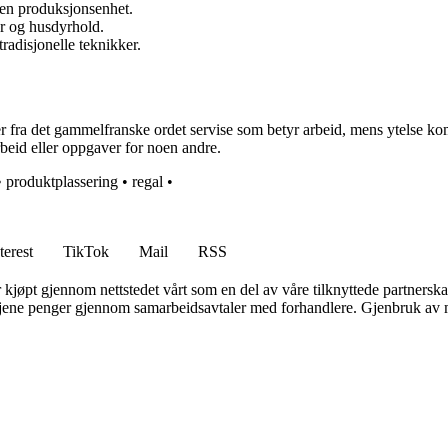
nnen produksjonsenhet.
r og husdyrhold.
radisjonelle teknikker.
er fra det gammelfranske ordet servise som betyr arbeid, mens ytelse ko
rbeid eller oppgaver for noen andre.
•
produktplassering
•
regal
•
terest
TikTok
Mail
RSS
er kjøpt gjennom nettstedet vårt som en del av våre tilknyttede partners
n tjene penger gjennom samarbeidsavtaler med forhandlere. Gjenbruk av m