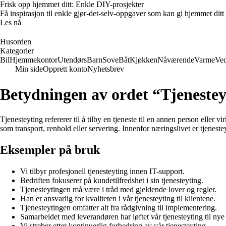
Frisk opp hjemmet ditt: Enkle DIY-prosjekter
Få inspirasjon til enkle gjør-det-selv-oppgaver som kan gi hjemmet ditt
Les nå
Husorden
Kategorier
Bil
Hjemmekontor
Utendørs
Barn
Sove
Båt
Kjøkken
Nåværende
Varme
Ved
Min side
Opprett konto
Nyhetsbrev
Betydningen av ordet “Tjenestey
Tjenesteyting refererer til å tilby en tjeneste til en annen person eller 
som transport, renhold eller servering. Innenfor næringslivet er tjenes
Eksempler på bruk
Vi tilbyr profesjonell tjenesteyting innen IT-support.
Bedriften fokuserer på kundetilfredshet i sin tjenesteyting.
Tjenesteytingen må være i tråd med gjeldende lover og regler.
Han er ansvarlig for kvaliteten i vår tjenesteyting til klientene.
Tjenesteytingen omfatter alt fra rådgivning til implementering.
Samarbeidet med leverandøren har løftet vår tjenesteyting til nye
Vi streber etter kontinuerlig forbedring av vår tjenesteyting.