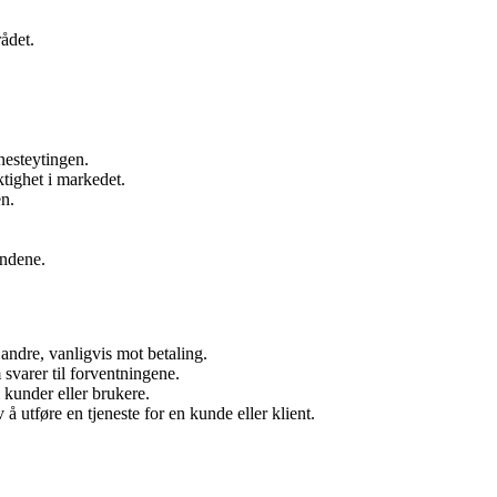
ådet.
nesteytingen.
tighet i markedet.
en.
undene.
l andre, vanligvis mot betaling.
 svarer til forventningene.
l kunder eller brukere.
 å utføre en tjeneste for en kunde eller klient.