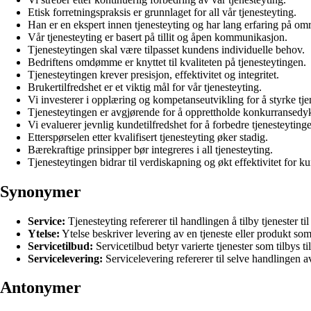
Etisk forretningspraksis er grunnlaget for all vår tjenesteyting.
Han er en ekspert innen tjenesteyting og har lang erfaring på omr
Vår tjenesteyting er basert på tillit og åpen kommunikasjon.
Tjenesteytingen skal være tilpasset kundens individuelle behov.
Bedriftens omdømme er knyttet til kvaliteten på tjenesteytingen.
Tjenesteytingen krever presisjon, effektivitet og integritet.
Brukertilfredshet er et viktig mål for vår tjenesteyting.
Vi investerer i opplæring og kompetanseutvikling for å styrke tje
Tjenesteytingen er avgjørende for å opprettholde konkurransedyk
Vi evaluerer jevnlig kundetilfredshet for å forbedre tjenesteyting
Etterspørselen etter kvalifisert tjenesteyting øker stadig.
Bærekraftige prinsipper bør integreres i all tjenesteyting.
Tjenesteytingen bidrar til verdiskapning og økt effektivitet for k
Synonymer
Service:
Tjenesteyting refererer til handlingen å tilby tjenester ti
Ytelse:
Ytelse beskriver levering av en tjeneste eller produkt som
Servicetilbud:
Servicetilbud betyr varierte tjenester som tilbys ti
Servicelevering:
Servicelevering refererer til selve handlingen av
Antonymer