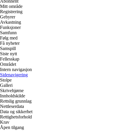
Abonnent
Mitt område
Registrering
Gebyrer
Avkastning
Funksjoner
Samfunn
Følg med
Få nyheter
Samspill
Siste nytt
Fellesskap
Området
Intern navigasjon
Sidenavigering
Stolpe
Galleri
Skrivehjørne
Innholdskilde
Rettslig grunnlag
Nettleserdata
Data og sikkerhet
Rettighetsforhold
Krav
Åpen tilgang