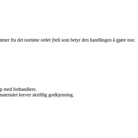
mmer fra det norrøne ordet ýteli som betyr den handlingen å gjøre noe.
kap med forhandlere.
aterialet krever skriftlig godkjenning.