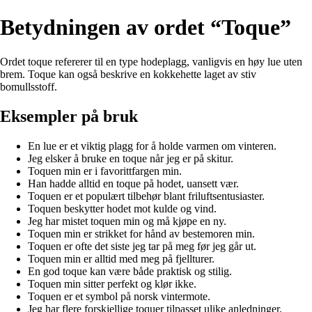
Betydningen av ordet “Toque”
Ordet toque refererer til en type hodeplagg, vanligvis en høy lue uten
brem. Toque kan også beskrive en kokkehette laget av stiv
bomullsstoff.
Eksempler på bruk
En lue er et viktig plagg for å holde varmen om vinteren.
Jeg elsker å bruke en toque når jeg er på skitur.
Toquen min er i favorittfargen min.
Han hadde alltid en toque på hodet, uansett vær.
Toquen er et populært tilbehør blant friluftsentusiaster.
Toquen beskytter hodet mot kulde og vind.
Jeg har mistet toquen min og må kjøpe en ny.
Toquen min er strikket for hånd av bestemoren min.
Toquen er ofte det siste jeg tar på meg før jeg går ut.
Toquen min er alltid med meg på fjellturer.
En god toque kan være både praktisk og stilig.
Toquen min sitter perfekt og klør ikke.
Toquen er et symbol på norsk vintermote.
Jeg har flere forskjellige toquer tilpasset ulike anledninger.