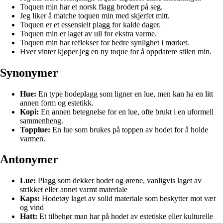
Toquen min har et norsk flagg brodert på seg.
Jeg liker å matche toquen min med skjerfet mitt.
Toquen er et essensielt plagg for kalde dager.
Toquen min er laget av ull for ekstra varme.
Toquen min har reflekser for bedre synlighet i mørket.
Hver vinter kjøper jeg en ny toque for å oppdatere stilen min.
Synonymer
Hue:
En type hodeplagg som ligner en lue, men kan ha en litt
annen form og estetikk.
Kopi:
En annen betegnelse for en lue, ofte brukt i en uformell
sammenheng.
Topplue:
En lue som brukes på toppen av hodet for å holde
varmen.
Antonymer
Lue:
Plagg som dekker hodet og ørene, vanligvis laget av
strikket eller annet varmt materiale
Kaps:
Hodetøy laget av solid materiale som beskytter mot vær
og vind
Hatt:
Et tilbehør man har på hodet av estetiske eller kulturelle