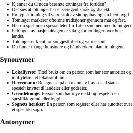
Kjenner du til noen berømte totninger fra fortiden?
Det sies at totninger har et særegent språk og dialekt.
En typisk totning vil være stolt av sitt opphav og sin hjembygd.
Totninger markerer ofte sine tradisjoner gjennom mat og fest.
Har du spist noen spesialiteter fra Toten sammen med totninger?
Feiringen av nasjonaldagen er viktig for totninger over hele
landet.
Totninger er kjent for sin gjestfrihet og varme smil.
Du finner mange kunstnere og håndverkere blant totningene.
Synonymer
Lokalfyrste:
Tittel brukt om en person som har stor autoritet og
innflytelse i et lokalsamfunn.
Herremann:
Betegnelse på en mann av høy sosial status,
spesielt knyttet til landeier eller godseier.
Grendekonge:
Person som har mye makt og respekt i en
spesifikk grend eller bygd.
Sognets hersker:
En person som regjerer eller har autoritet over
et spesifikt sogn.
Antonymer