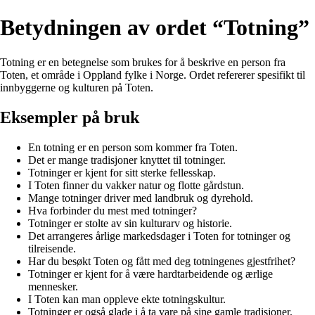
Betydningen av ordet “Totning”
Totning er en betegnelse som brukes for å beskrive en person fra
Toten, et område i Oppland fylke i Norge. Ordet refererer spesifikt til
innbyggerne og kulturen på Toten.
Eksempler på bruk
En totning er en person som kommer fra Toten.
Det er mange tradisjoner knyttet til totninger.
Totninger er kjent for sitt sterke fellesskap.
I Toten finner du vakker natur og flotte gårdstun.
Mange totninger driver med landbruk og dyrehold.
Hva forbinder du mest med totninger?
Totninger er stolte av sin kulturarv og historie.
Det arrangeres årlige markedsdager i Toten for totninger og
tilreisende.
Har du besøkt Toten og fått med deg totningenes gjestfrihet?
Totninger er kjent for å være hardtarbeidende og ærlige
mennesker.
I Toten kan man oppleve ekte totningskultur.
Totninger er også glade i å ta vare på sine gamle tradisjoner.