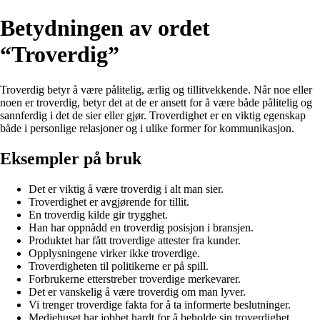
Betydningen av ordet
“Troverdig”
Troverdig betyr å være pålitelig, ærlig og tillitvekkende. Når noe eller
noen er troverdig, betyr det at de er ansett for å være både pålitelig og
sannferdig i det de sier eller gjør. Troverdighet er en viktig egenskap
både i personlige relasjoner og i ulike former for kommunikasjon.
Eksempler på bruk
Det er viktig å være troverdig i alt man sier.
Troverdighet er avgjørende for tillit.
En troverdig kilde gir trygghet.
Han har oppnådd en troverdig posisjon i bransjen.
Produktet har fått troverdige attester fra kunder.
Opplysningene virker ikke troverdige.
Troverdigheten til politikerne er på spill.
Forbrukerne etterstreber troverdige merkevarer.
Det er vanskelig å være troverdig om man lyver.
Vi trenger troverdige fakta for å ta informerte beslutninger.
Mediehuset har jobbet hardt for å beholde sin troverdighet.