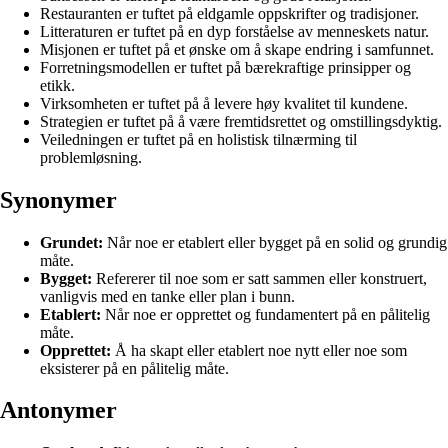
Restauranten er tuftet på eldgamle oppskrifter og tradisjoner.
Litteraturen er tuftet på en dyp forståelse av menneskets natur.
Misjonen er tuftet på et ønske om å skape endring i samfunnet.
Forretningsmodellen er tuftet på bærekraftige prinsipper og
etikk.
Virksomheten er tuftet på å levere høy kvalitet til kundene.
Strategien er tuftet på å være fremtidsrettet og omstillingsdyktig.
Veiledningen er tuftet på en holistisk tilnærming til
problemløsning.
Synonymer
Grundet:
Når noe er etablert eller bygget på en solid og grundig
måte.
Bygget:
Refererer til noe som er satt sammen eller konstruert,
vanligvis med en tanke eller plan i bunn.
Etablert:
Når noe er opprettet og fundamentert på en pålitelig
måte.
Opprettet:
Å ha skapt eller etablert noe nytt eller noe som
eksisterer på en pålitelig måte.
Antonymer