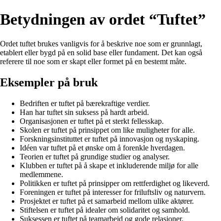
Betydningen av ordet “Tuftet”
Ordet tuftet brukes vanligvis for å beskrive noe som er grunnlagt,
etablert eller bygd på en solid base eller fundament. Det kan også
referere til noe som er skapt eller formet på en bestemt måte.
Eksempler på bruk
Bedriften er tuftet på bærekraftige verdier.
Han har tuftet sin suksess på hardt arbeid.
Organisasjonen er tuftet på et sterkt fellesskap.
Skolen er tuftet på prinsippet om like muligheter for alle.
Forskningsinstituttet er tuftet på innovasjon og nyskaping.
Idéen var tuftet på et ønske om å forenkle hverdagen.
Teorien er tuftet på grundige studier og analyser.
Klubben er tuftet på å skape et inkluderende miljø for alle
medlemmene.
Politikken er tuftet på prinsipper om rettferdighet og likeverd.
Foreningen er tuftet på interesser for friluftsliv og naturvern.
Prosjektet er tuftet på et samarbeid mellom ulike aktører.
Stiftelsen er tuftet på idealer om solidaritet og samhold.
Suksessen er tuftet på teamarbeid og gode relasjoner.