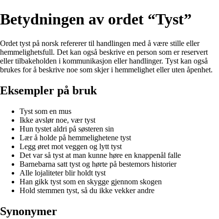
Betydningen av ordet “Tyst”
Ordet tyst på norsk refererer til handlingen med å være stille eller
hemmelighetsfull. Det kan også beskrive en person som er reservert
eller tilbakeholden i kommunikasjon eller handlinger. Tyst kan også
brukes for å beskrive noe som skjer i hemmelighet eller uten åpenhet.
Eksempler på bruk
Tyst som en mus
Ikke avslør noe, vær tyst
Hun tystet aldri på søsteren sin
Lær å holde på hemmelighetene tyst
Legg øret mot veggen og lytt tyst
Det var så tyst at man kunne høre en knappenål falle
Barnebarna satt tyst og hørte på bestemors historier
Alle lojaliteter blir holdt tyst
Han gikk tyst som en skygge gjennom skogen
Hold stemmen tyst, så du ikke vekker andre
Synonymer