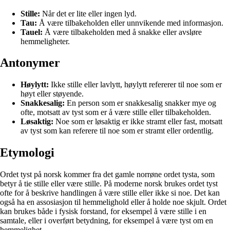
Stille:
Når det er lite eller ingen lyd.
Tau:
Å være tilbakeholden eller unnvikende med informasjon.
Tauel:
Å være tilbakeholden med å snakke eller avsløre
hemmeligheter.
Antonymer
Høylytt:
Ikke stille eller lavlytt, høylytt refererer til noe som er
høyt eller støyende.
Snakkesalig:
En person som er snakkesalig snakker mye og
ofte, motsatt av tyst som er å være stille eller tilbakeholden.
Løsaktig:
Noe som er løsaktig er ikke stramt eller fast, motsatt
av tyst som kan referere til noe som er stramt eller ordentlig.
Etymologi
Ordet tyst på norsk kommer fra det gamle norrøne ordet tysta, som
betyr å tie stille eller være stille. På moderne norsk brukes ordet tyst
ofte for å beskrive handlingen å være stille eller ikke si noe. Det kan
også ha en assosiasjon til hemmelighold eller å holde noe skjult. Ordet
kan brukes både i fysisk forstand, for eksempel å være stille i en
samtale, eller i overført betydning, for eksempel å være tyst om en
hemmelighet.