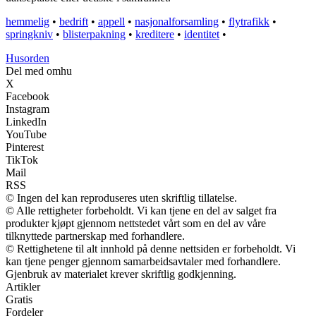
hemmelig
•
bedrift
•
appell
•
nasjonalforsamling
•
flytrafikk
•
springkniv
•
blisterpakning
•
kreditere
•
identitet
•
Husorden
Del med omhu
X
Facebook
Instagram
LinkedIn
YouTube
Pinterest
TikTok
Mail
RSS
© Ingen del kan reproduseres uten skriftlig tillatelse.
© Alle rettigheter forbeholdt. Vi kan tjene en del av salget fra
produkter kjøpt gjennom nettstedet vårt som en del av våre
tilknyttede partnerskap med forhandlere.
© Rettighetene til alt innhold på denne nettsiden er forbeholdt. Vi
kan tjene penger gjennom samarbeidsavtaler med forhandlere.
Gjenbruk av materialet krever skriftlig godkjenning.
Artikler
Gratis
Fordeler