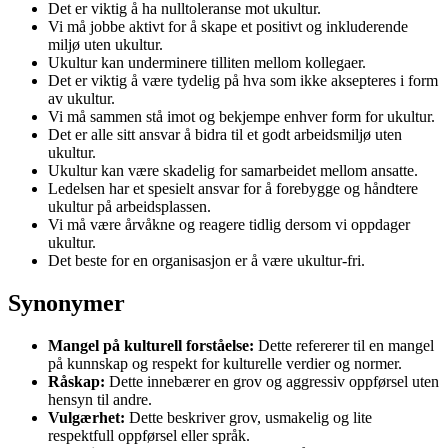
Det er viktig å ha nulltoleranse mot ukultur.
Vi må jobbe aktivt for å skape et positivt og inkluderende
miljø uten ukultur.
Ukultur kan underminere tilliten mellom kollegaer.
Det er viktig å være tydelig på hva som ikke aksepteres i form
av ukultur.
Vi må sammen stå imot og bekjempe enhver form for ukultur.
Det er alle sitt ansvar å bidra til et godt arbeidsmiljø uten
ukultur.
Ukultur kan være skadelig for samarbeidet mellom ansatte.
Ledelsen har et spesielt ansvar for å forebygge og håndtere
ukultur på arbeidsplassen.
Vi må være årvåkne og reagere tidlig dersom vi oppdager
ukultur.
Det beste for en organisasjon er å være ukultur-fri.
Synonymer
Mangel på kulturell forståelse:
Dette refererer til en mangel
på kunnskap og respekt for kulturelle verdier og normer.
Råskap:
Dette innebærer en grov og aggressiv oppførsel uten
hensyn til andre.
Vulgærhet:
Dette beskriver grov, usmakelig og lite
respektfull oppførsel eller språk.