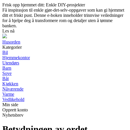
Frisk opp hjemmet ditt: Enkle DIY-prosjekter
Få inspirasjon til enkle gjør-det-selv-oppgaver som kan gi hjemmet
ditt et friskt pust. Denne e-boken inneholder trinnvise veiledninger
for å hjelpe deg å transformere rom og detaljer uten å tømme
banken.
Les nå
Husorden
Kategorier
Bil
Hjemmekontor
Utendørs
Barn
Sove
Båt
Kjøkken
Nåværende
Varme
Vedlikehold
Min side
Opprett konto
Nyhetsbrev
Betydningen av ordet