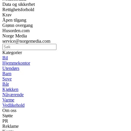
Data og sikkerhet
Rettighetsforhold
Krav
Åpen tilgang
Grønn overgang
Husorden.com
Norge Media
service@norgemedia.com
Kategorier
Bil
Hjemmekontor
Utendørs
Barn
Sove
Båt
Kjøkken
Nåværende
Varme
Vedlikehold
Om oss
Støtte
PR
Reklame