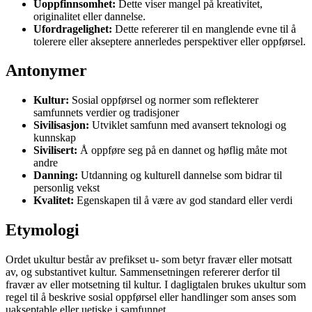
Uoppfinnsomhet:
Dette viser mangel på kreativitet,
originalitet eller dannelse.
Ufordragelighet:
Dette refererer til en manglende evne til å
tolerere eller akseptere annerledes perspektiver eller oppførsel.
Antonymer
Kultur:
Sosial oppførsel og normer som reflekterer
samfunnets verdier og tradisjoner
Sivilisasjon:
Utviklet samfunn med avansert teknologi og
kunnskap
Sivilisert:
Å oppføre seg på en dannet og høflig måte mot
andre
Danning:
Utdanning og kulturell dannelse som bidrar til
personlig vekst
Kvalitet:
Egenskapen til å være av god standard eller verdi
Etymologi
Ordet ukultur består av prefikset u- som betyr fravær eller motsatt
av, og substantivet kultur. Sammensetningen refererer derfor til
fravær av eller motsetning til kultur. I dagligtalen brukes ukultur som
regel til å beskrive sosial oppførsel eller handlinger som anses som
uakseptable eller uetiske i samfunnet.