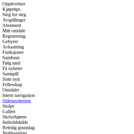
Opplevelser
Kjøpstips
Steg for steg
Avspillinger
Abonnent
Mitt område
Registrering
Gebyrer
Avkastning
Funksjoner
Samfunn
Følg med
Få nyheter
Samspill
Siste nytt
Fellesskap
Området
Intern navigasjon
Sidenavigering
Stolpe
Galleri
Skrivehjørne
Innholdskilde
Rettslig grunnlag
Nettleserdata