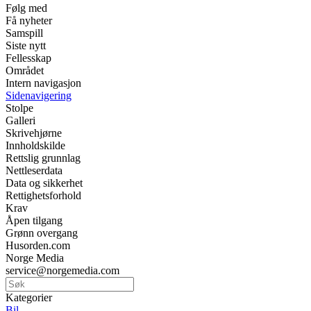
Følg med
Få nyheter
Samspill
Siste nytt
Fellesskap
Området
Intern navigasjon
Sidenavigering
Stolpe
Galleri
Skrivehjørne
Innholdskilde
Rettslig grunnlag
Nettleserdata
Data og sikkerhet
Rettighetsforhold
Krav
Åpen tilgang
Grønn overgang
Husorden.com
Norge Media
service@norgemedia.com
Kategorier
Bil