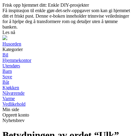
Frisk opp hjemmet ditt: Enkle DIY-prosjekter
Få inspirasjon til enkle gjør-det-selv-oppgaver som kan gi hjemmet
ditt et friskt pust. Denne e-boken inneholder trinnvise veiledninger
for å hjelpe deg å transformere rom og detaljer uten å tømme
banken.
Les nå
Husorden
Kategorier
Bil
Hjemmekontor
Utendørs
Barn
Sove
Båt
Kjøkken
Nåværende
Varme
Vedlikehold
Min side
Opprett konto
Nyhetsbrev
Betydningen av ordet “Ulk”