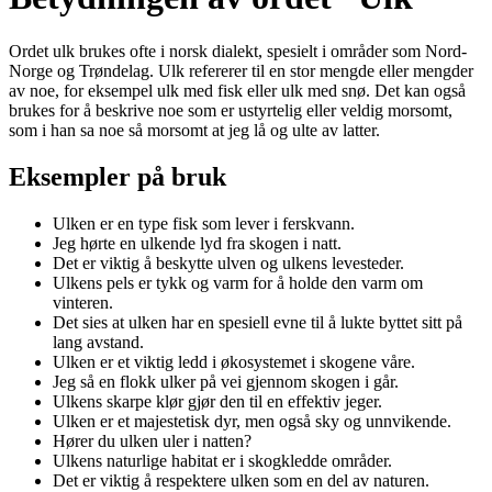
Ordet ulk brukes ofte i norsk dialekt, spesielt i områder som Nord-
Norge og Trøndelag. Ulk refererer til en stor mengde eller mengder
av noe, for eksempel ulk med fisk eller ulk med snø. Det kan også
brukes for å beskrive noe som er ustyrtelig eller veldig morsomt,
som i han sa noe så morsomt at jeg lå og ulte av latter.
Eksempler på bruk
Ulken er en type fisk som lever i ferskvann.
Jeg hørte en ulkende lyd fra skogen i natt.
Det er viktig å beskytte ulven og ulkens levesteder.
Ulkens pels er tykk og varm for å holde den varm om
vinteren.
Det sies at ulken har en spesiell evne til å lukte byttet sitt på
lang avstand.
Ulken er et viktig ledd i økosystemet i skogene våre.
Jeg så en flokk ulker på vei gjennom skogen i går.
Ulkens skarpe klør gjør den til en effektiv jeger.
Ulken er et majestetisk dyr, men også sky og unnvikende.
Hører du ulken uler i natten?
Ulkens naturlige habitat er i skogkledde områder.
Det er viktig å respektere ulken som en del av naturen.