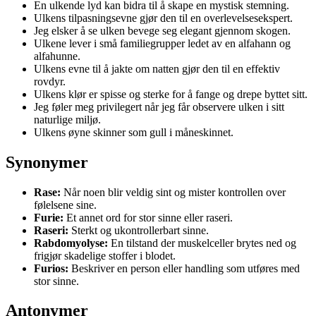
En ulkende lyd kan bidra til å skape en mystisk stemning.
Ulkens tilpasningsevne gjør den til en overlevelsesekspert.
Jeg elsker å se ulken bevege seg elegant gjennom skogen.
Ulkene lever i små familiegrupper ledet av en alfahann og
alfahunne.
Ulkens evne til å jakte om natten gjør den til en effektiv
rovdyr.
Ulkens klør er spisse og sterke for å fange og drepe byttet sitt.
Jeg føler meg privilegert når jeg får observere ulken i sitt
naturlige miljø.
Ulkens øyne skinner som gull i måneskinnet.
Synonymer
Rase:
Når noen blir veldig sint og mister kontrollen over
følelsene sine.
Furie:
Et annet ord for stor sinne eller raseri.
Raseri:
Sterkt og ukontrollerbart sinne.
Rabdomyolyse:
En tilstand der muskelceller brytes ned og
frigjør skadelige stoffer i blodet.
Furios:
Beskriver en person eller handling som utføres med
stor sinne.
Antonymer