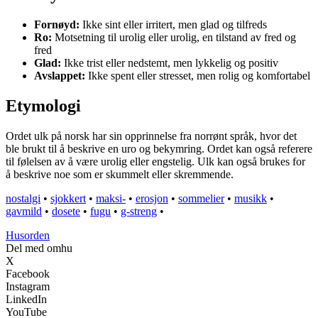
Fornøyd:
Ikke sint eller irritert, men glad og tilfreds
Ro:
Motsetning til urolig eller urolig, en tilstand av fred og
fred
Glad:
Ikke trist eller nedstemt, men lykkelig og positiv
Avslappet:
Ikke spent eller stresset, men rolig og komfortabel
Etymologi
Ordet ulk på norsk har sin opprinnelse fra norrønt språk, hvor det
ble brukt til å beskrive en uro og bekymring. Ordet kan også referere
til følelsen av å være urolig eller engstelig. Ulk kan også brukes for
å beskrive noe som er skummelt eller skremmende.
nostalgi
•
sjokkert
•
maksi-
•
erosjon
•
sommelier
•
musikk
•
gavmild
•
dosete
•
fugu
•
g-streng
•
Husorden
Del med omhu
X
Facebook
Instagram
LinkedIn
YouTube