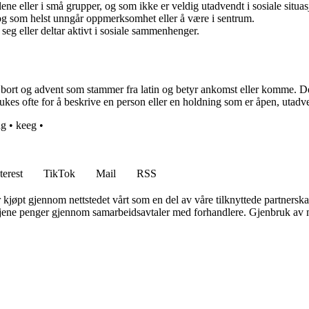
ne eller i små grupper, og som ikke er veldig utadvendt i sosiale situas
og som helst unngår oppmerksomhet eller å være i sentrum.
seg eller deltar aktivt i sosiale sammenhenger.
ler bort og advent som stammer fra latin og betyr ankomst eller komme.
brukes ofte for å beskrive en person eller en holdning som er åpen, utad
ng
•
keeg
•
terest
TikTok
Mail
RSS
er kjøpt gjennom nettstedet vårt som en del av våre tilknyttede partners
n tjene penger gjennom samarbeidsavtaler med forhandlere. Gjenbruk av m