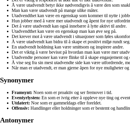
Å være utadvendt betyr ikke nødvendigvis å være den som snakk
Man kan være utadvendt på mange ulike måter.
Utadvendthet kan være en egenskap som kommer til nytte i jo
Hun jobber med å være mer utadvendt og åpent for nye utfordrin
Det å være utadvendt kan også innebære å lytte aktivt til andre.
Utadvendthet kan være en egenskap man kan øve seg på.
Det krever mot å være utadvendt i situasjoner som føles ukomfor
Å være utadvendt kan bidra til å skape et positivt miljø rundt seg
En utadvendt holdning kan være smittsom og inspirere andre.
Det er viktig å være bevisst på hvordan man kan være mer utadv
Utadvendte personer kan være flinke til å skape engasjement og 
Å vise seg fra sin mest utadvendte side kan være utfordrende, m
Når man er utadvendt, er man gjerne åpen for nye muligheter og 
Synonymer
Framsynt:
Noen som er proaktiv og ser fremover i tid.
Eventyrlysten:
En som er ivrig etter å oppleve nye ting og event
Utdatert:
Noe som er gammeldags eller foreldet.
Offensiv:
Handlinger eller holdninger som er bestemt og handling
Antonymer