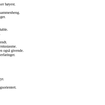
er høyest.
bbsammenheng.
ger.
table.
.
endt.
entusiasme.
en også givende.
erfaringer.
yr.
sorientert.