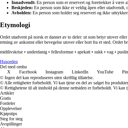
Innadvendt:
En person som er reservert og foretrekker å være ale
Beskjeden:
En person som ikke er veldig åpen eller utadvendt, 
Avholden:
En person som holder seg reservert og ikke uttrykker 
Etymologi
Ordet utadvent på norsk er dannet av to deler: ut som betyr utover el
retning av ankomst eller bevegelse utover eller bort fra et sted. Ordet 
midtlivskrise
•
underdanig
•
fellesformue
•
apekatt
•
sukk
•
vag
•
pusli
Husorden
Del med omhu
X
Facebook
Instagram
LinkedIn
YouTube
Pin
© Ingen del kan reproduseres uten skriftlig tillatelse.
© Alle rettigheter forbeholdt. Vi kan tjene en del av salget fra produkt
© Rettighetene til alt innhold på denne nettsiden er forbeholdt. Vi ka
Artikler
Gratis
Fordeler
Opplevelser
Kjøpstips
Steg for steg
Avspillinger