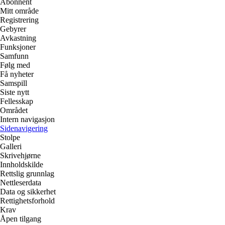
Abonnent
Mitt område
Registrering
Gebyrer
Avkastning
Funksjoner
Samfunn
Følg med
Få nyheter
Samspill
Siste nytt
Fellesskap
Området
Intern navigasjon
Sidenavigering
Stolpe
Galleri
Skrivehjørne
Innholdskilde
Rettslig grunnlag
Nettleserdata
Data og sikkerhet
Rettighetsforhold
Krav
Åpen tilgang