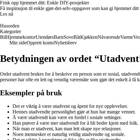
Frisk opp hjemmet ditt: Enkle DIY-prosjekter
Få inspirasjon til enkle gjør-det-selv-oppgaver som kan gi hjemmet ditt
Les nå
Husorden
Kategorier
Bil
Hjemmekontor
Utendørs
Barn
Sove
Båt
Kjøkken
Nåværende
Varme
Ved
Min side
Opprett konto
Nyhetsbrev
Betydningen av ordet “Utadvent
Ordet utadvent brukes for å beskrive en person som er sosial, utadvendt
personer har ofte en lett og vennlig væremåte som gjør det enkelt å få
Eksempler på bruk
Det er viktig å være utadvent og åpent for nye opplevelser.
Hennes utadvendte personlighet gjør at hun har mange venner.
Å være utadvendt kan være en fordel i sosiale settinger.
Han prøver å være mer utadvendt for å bli bedre kjent med folk.
Når man er utadvent, kan man lett skape nye relasjoner.
Noen mennesker er naturlig veldig utadvendte og sosiale.
Det er viktig å respektere at ikke alle er like utadvendte.