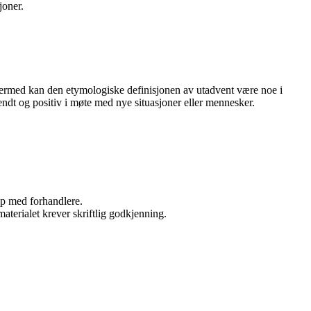
joner.
 Dermed kan den etymologiske definisjonen av utadvent være noe i
vendt og positiv i møte med nye situasjoner eller mennesker.
kap med forhandlere.
aterialet krever skriftlig godkjenning.