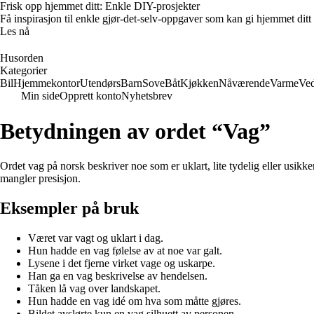
Frisk opp hjemmet ditt: Enkle DIY-prosjekter
Få inspirasjon til enkle gjør-det-selv-oppgaver som kan gi hjemmet ditt
Les nå
Husorden
Kategorier
Bil
Hjemmekontor
Utendørs
Barn
Sove
Båt
Kjøkken
Nåværende
Varme
Ved
Min side
Opprett konto
Nyhetsbrev
Betydningen av ordet “Vag”
Ordet vag på norsk beskriver noe som er uklart, lite tydelig eller usikke
mangler presisjon.
Eksempler på bruk
Været var vagt og uklart i dag.
Hun hadde en vag følelse av at noe var galt.
Lysene i det fjerne virket vage og uskarpe.
Han ga en vag beskrivelse av hendelsen.
Tåken lå vag over landskapet.
Hun hadde en vag idé om hva som måtte gjøres.
Bildet avslørte kun en vag silhuett av personen.