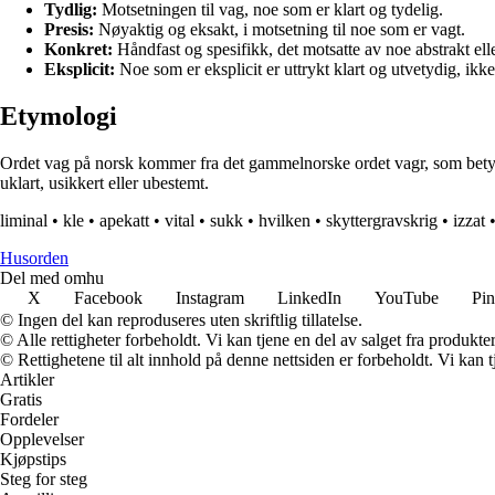
Tydlig:
Motsetningen til vag, noe som er klart og tydelig.
Presis:
Nøyaktig og eksakt, i motsetning til noe som er vagt.
Konkret:
Håndfast og spesifikk, det motsatte av noe abstrakt elle
Eksplicit:
Noe som er eksplicit er uttrykt klart og utvetydig, ikke
Etymologi
Ordet vag på norsk kommer fra det gammelnorske ordet vagr, som betyr sm
uklart, usikkert eller ubestemt.
liminal
•
kle
•
apekatt
•
vital
•
sukk
•
hvilken
•
skyttergravskrig
•
izzat
Husorden
Del med omhu
X
Facebook
Instagram
LinkedIn
YouTube
Pin
© Ingen del kan reproduseres uten skriftlig tillatelse.
© Alle rettigheter forbeholdt. Vi kan tjene en del av salget fra produkt
© Rettighetene til alt innhold på denne nettsiden er forbeholdt. Vi ka
Artikler
Gratis
Fordeler
Opplevelser
Kjøpstips
Steg for steg