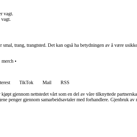
r vagt.
 vagt.
al, trang, trangtsted. Det kan også ha betydningen av å være usikker, uk
•
merch
•
terest
TikTok
Mail
RSS
er kjøpt gjennom nettstedet vårt som en del av våre tilknyttede partners
n tjene penger gjennom samarbeidsavtaler med forhandlere. Gjenbruk av m