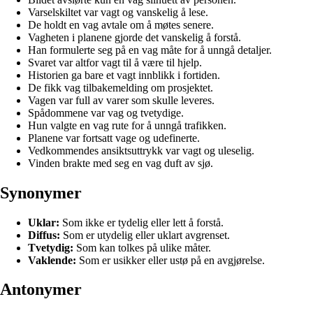
Varselskiltet var vagt og vanskelig å lese.
De holdt en vag avtale om å møtes senere.
Vagheten i planene gjorde det vanskelig å forstå.
Han formulerte seg på en vag måte for å unngå detaljer.
Svaret var altfor vagt til å være til hjelp.
Historien ga bare et vagt innblikk i fortiden.
De fikk vag tilbakemelding om prosjektet.
Vagen var full av varer som skulle leveres.
Spådommene var vag og tvetydige.
Hun valgte en vag rute for å unngå trafikken.
Planene var fortsatt vage og udefinerte.
Vedkommendes ansiktsuttrykk var vagt og uleselig.
Vinden brakte med seg en vag duft av sjø.
Synonymer
Uklar:
Som ikke er tydelig eller lett å forstå.
Diffus:
Som er utydelig eller uklart avgrenset.
Tvetydig:
Som kan tolkes på ulike måter.
Vaklende:
Som er usikker eller ustø på en avgjørelse.
Antonymer