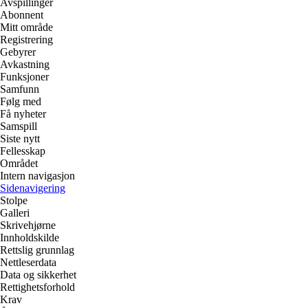
Avspillinger
Abonnent
Mitt område
Registrering
Gebyrer
Avkastning
Funksjoner
Samfunn
Følg med
Få nyheter
Samspill
Siste nytt
Fellesskap
Området
Intern navigasjon
Sidenavigering
Stolpe
Galleri
Skrivehjørne
Innholdskilde
Rettslig grunnlag
Nettleserdata
Data og sikkerhet
Rettighetsforhold
Krav