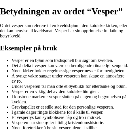
Betydningen av ordet “Vesper”
Ordet vesper kan referere til en kveldsbønn i den katolske kirken, eller
det kan henvise til kveldsmat. Vesper har sin opprinnelse fra latin og
betyr kveld.
Eksempler på bruk
Vesper er en bønn som tradisjonelt blir sagt om kvelden.
Det å delta i vesper kan være en beroligende rituale før sengetid.
Noen kirker holder regelmessige vespermesser for menigheten.
Å synge vakre sanger under vesperen kan skape en atmosfære
av ro.
Under vesperen tar man ofte et øyeblikk for ettertanke og bønn.
Vesper er en viktig del av den katolske liturgien.
I klostrene markerer vesper slutten på dagen og begynnelsen på
kvelden.
Gravkapellet er et stille sted for den personlige vesperen.
I gamle dager ringte klokkene for å kalle til vesper.
Et vesperlys kan symbolisere håp og tro i mørket.
Vesperen har sine røtter i tidlig kristendomshistorie.
Noen foretrekker å be sin vesper alene, i stillhet.