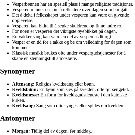
Vesperbønnen har en spesiell plass i mange religiøse tradisjoner.
Vesperen minner oss om å reflektere over dagen som har gått.
Det å delta i fellesskapet under vesperen kan være en givende
opplevelse.
Vesperen kan bidra til å senke skuldrene og finne indre ro.
For noen er vesperen det viktigste øyeblikket på dagen.
En vakker sang kan være en del av vesperens liturgi.
Vesper er en tid for å takke og be om veiledning for dagen som
kommer.
Klassisk musikk brukes ofte under vespergudstjenester for å
skape en stemningsfull atmosfære.
Synonymer
Aftensang:
Religiøs kveldssang eller bønn.
Kveldsbønn:
En bønn som sies på kvelden, ofte før sengetid.
Kveldsmesse:
En form for kveldsgudstjeneste i den katolske
kirken.
Kveldsang:
Sang som ofte synges eller spilles om kvelden.
Antonymer
Morgen:
Tidlig del av dagen, før middag.