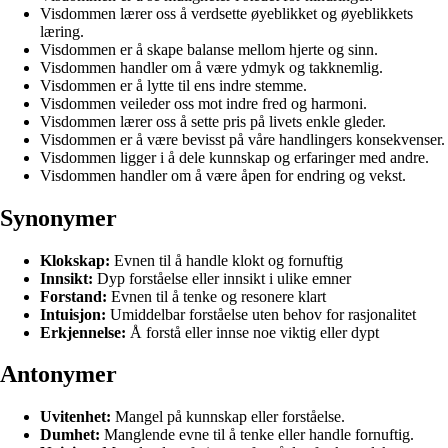
Visdommen lærer oss å verdsette øyeblikket og øyeblikkets
læring.
Visdommen er å skape balanse mellom hjerte og sinn.
Visdommen handler om å være ydmyk og takknemlig.
Visdommen er å lytte til ens indre stemme.
Visdommen veileder oss mot indre fred og harmoni.
Visdommen lærer oss å sette pris på livets enkle gleder.
Visdommen er å være bevisst på våre handlingers konsekvenser.
Visdommen ligger i å dele kunnskap og erfaringer med andre.
Visdommen handler om å være åpen for endring og vekst.
Synonymer
Klokskap:
Evnen til å handle klokt og fornuftig
Innsikt:
Dyp forståelse eller innsikt i ulike emner
Forstand:
Evnen til å tenke og resonere klart
Intuisjon:
Umiddelbar forståelse uten behov for rasjonalitet
Erkjennelse:
Å forstå eller innse noe viktig eller dypt
Antonymer
Uvitenhet:
Mangel på kunnskap eller forståelse.
Dumhet:
Manglende evne til å tenke eller handle fornuftig.