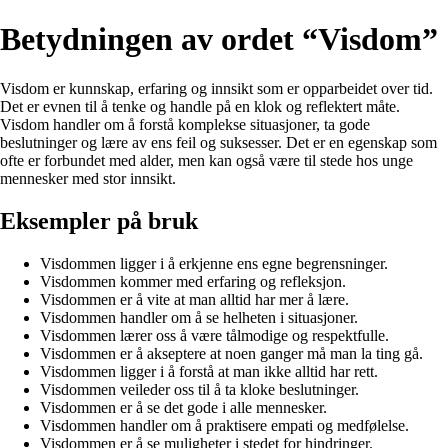
Betydningen av ordet “Visdom”
Visdom er kunnskap, erfaring og innsikt som er opparbeidet over tid.
Det er evnen til å tenke og handle på en klok og reflektert måte.
Visdom handler om å forstå komplekse situasjoner, ta gode
beslutninger og lære av ens feil og suksesser. Det er en egenskap som
ofte er forbundet med alder, men kan også være til stede hos unge
mennesker med stor innsikt.
Eksempler på bruk
Visdommen ligger i å erkjenne ens egne begrensninger.
Visdommen kommer med erfaring og refleksjon.
Visdommen er å vite at man alltid har mer å lære.
Visdommen handler om å se helheten i situasjoner.
Visdommen lærer oss å være tålmodige og respektfulle.
Visdommen er å akseptere at noen ganger må man la ting gå.
Visdommen ligger i å forstå at man ikke alltid har rett.
Visdommen veileder oss til å ta kloke beslutninger.
Visdommen er å se det gode i alle mennesker.
Visdommen handler om å praktisere empati og medfølelse.
Visdommen er å se muligheter i stedet for hindringer.