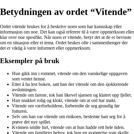
Betydningen av ordet “Vitende”
Ordet vitende brukes for å beskrive noen som har kunnskap eller
informasjon om noe. Det kan også referere til å være oppmerksom eller
klar over noe spesifikt. Når noen er vitende, betyr det at de er bevisste
om en situasjon eller et tema. Ordet brukes ofte i sammenhenger der
det er viktig å være informert eller oppmerksom.
Eksempler på bruk
Hun gikk inn i rommet, vitende om den vanskelige oppgaven
som ventet henne.
Etter å ha lest boken, satt han der vitende om den sjokkerende
avslutningen.
Vitende om farene, tok han likevel sjansen og klatret opp fjellet.
Han snakket rolig og klokt, vitende om at ord har makt.
Vitende om værforholdene, forberedte de seg grundig før
fotturen.
Selv om han var vitende om risikoen, bestemte han seg for å
prøve det nye spillet.
Kvinnen smilte lurt, vitende om at hun hadde rett hele tiden.
Vitende om familiens behov, tok hun en avgjørelse som skulle