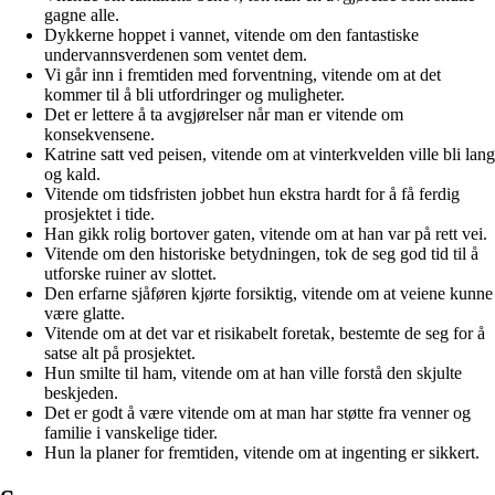
gagne alle.
Dykkerne hoppet i vannet, vitende om den fantastiske
undervannsverdenen som ventet dem.
Vi går inn i fremtiden med forventning, vitende om at det
kommer til å bli utfordringer og muligheter.
Det er lettere å ta avgjørelser når man er vitende om
konsekvensene.
Katrine satt ved peisen, vitende om at vinterkvelden ville bli lang
og kald.
Vitende om tidsfristen jobbet hun ekstra hardt for å få ferdig
prosjektet i tide.
Han gikk rolig bortover gaten, vitende om at han var på rett vei.
Vitende om den historiske betydningen, tok de seg god tid til å
utforske ruiner av slottet.
Den erfarne sjåføren kjørte forsiktig, vitende om at veiene kunne
være glatte.
Vitende om at det var et risikabelt foretak, bestemte de seg for å
satse alt på prosjektet.
Hun smilte til ham, vitende om at han ville forstå den skjulte
beskjeden.
Det er godt å være vitende om at man har støtte fra venner og
familie i vanskelige tider.
Hun la planer for fremtiden, vitende om at ingenting er sikkert.