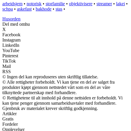
arbeidsjern
•
notorisk
•
storfamilie
•
objektivisere
•
streamer
•
lakei
•
schpa
•
askefast
•
bakhode
•
stas
•
Husorden
Del med omhu
X
Facebook
Instagram
LinkedIn
YouTube
Pinterest
TikTok
Mail
RSS
© Ingen del kan reproduseres uten skriftlig tillatelse.
© Alle rettigheter forbeholdt. Vi kan tjene en del av salget fra
produkter kjøpt gjennom nettstedet vårt som en del av våre
tilknyttede partnerskap med forhandlere.
© Rettighetene til alt innhold på denne nettsiden er forbeholdt. Vi
kan tjene penger gjennom samarbeidsavtaler med forhandlere.
Gjenbruk av materialet krever skriftlig godkjenning.
Artikler
Gratis
Fordeler
Opplevelser