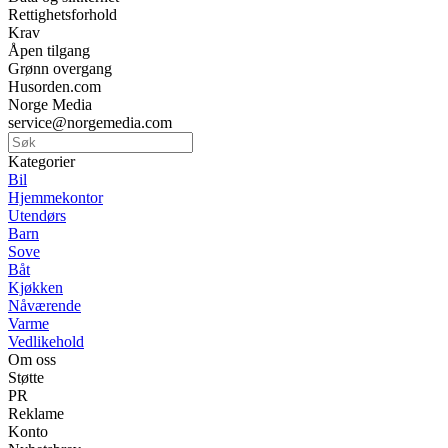
Rettighetsforhold
Krav
Åpen tilgang
Grønn overgang
Husorden.com
Norge Media
service@norgemedia.com
Kategorier
Bil
Hjemmekontor
Utendørs
Barn
Sove
Båt
Kjøkken
Nåværende
Varme
Vedlikehold
Om oss
Støtte
PR
Reklame
Konto