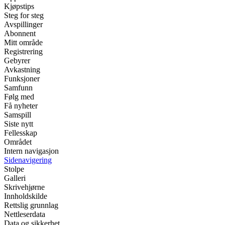
Kjøpstips
Steg for steg
Avspillinger
Abonnent
Mitt område
Registrering
Gebyrer
Avkastning
Funksjoner
Samfunn
Følg med
Få nyheter
Samspill
Siste nytt
Fellesskap
Området
Intern navigasjon
Sidenavigering
Stolpe
Galleri
Skrivehjørne
Innholdskilde
Rettslig grunnlag
Nettleserdata
Data og sikkerhet