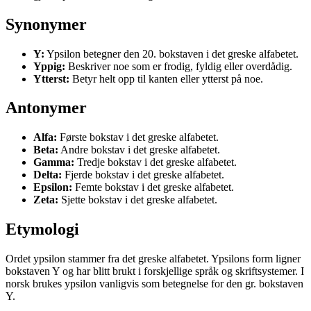
Synonymer
Y:
Ypsilon betegner den 20. bokstaven i det greske alfabetet.
Yppig:
Beskriver noe som er frodig, fyldig eller overdådig.
Ytterst:
Betyr helt opp til kanten eller ytterst på noe.
Antonymer
Alfa:
Første bokstav i det greske alfabetet.
Beta:
Andre bokstav i det greske alfabetet.
Gamma:
Tredje bokstav i det greske alfabetet.
Delta:
Fjerde bokstav i det greske alfabetet.
Epsilon:
Femte bokstav i det greske alfabetet.
Zeta:
Sjette bokstav i det greske alfabetet.
Etymologi
Ordet ypsilon stammer fra det greske alfabetet. Ypsilons form ligner
bokstaven Y og har blitt brukt i forskjellige språk og skriftsystemer. I
norsk brukes ypsilon vanligvis som betegnelse for den gr. bokstaven
Y.