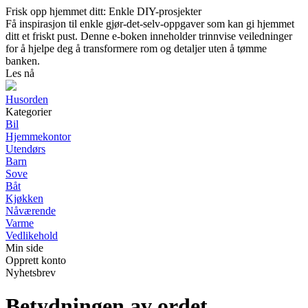
Frisk opp hjemmet ditt: Enkle DIY-prosjekter
Få inspirasjon til enkle gjør-det-selv-oppgaver som kan gi hjemmet
ditt et friskt pust. Denne e-boken inneholder trinnvise veiledninger
for å hjelpe deg å transformere rom og detaljer uten å tømme
banken.
Les nå
Husorden
Kategorier
Bil
Hjemmekontor
Utendørs
Barn
Sove
Båt
Kjøkken
Nåværende
Varme
Vedlikehold
Min side
Opprett konto
Nyhetsbrev
Betydningen av ordet