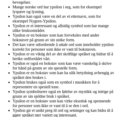
bevegelser.
Mange norske ord har ypsilon i seg, som for eksempel
lyspære og lysning.
Ypsilon kan også være en del av et etternavn, som for
eksempel Nygren-Ypsilon.
Ypsilon er et interessant og allsidig symbol som har mange
ulike bruksområder.
Ypsilon er en bokstav som kan forveksles med andre
bokstaver på grunn av sin unike form.
Det kan være utfordrende å uttale ord som inneholder ypsilon
korrekt for personer som ikke er vant til bokstaven.
Ypsilon er en viktig del av det skriftlige språket og bidrar til å
berike ordforrådet vårt.
Ypsilon er også en bokstav som kan være vanskelig å skrive
for hånd på grunn av sin spesielle form.
Ypsilon er en bokstav som kan ha ulik betydning avhengig av
språket den brukes i.
Ypsilon brukes også som en symbol i musikken for å
representere en spesiell tone.
Ypsilon symboliserer også en følelse av mystikk og intrige på
grunn av sin sjeldne bruk i språket.
Ypsilon er en bokstav som kan virke eksotisk og spennende
for personer som ikke er vant til å se den i ord.
Ypsilon gir et unikt preg til ord og setninger og kan bidra til å
gjøre språket mer variert og interessant.