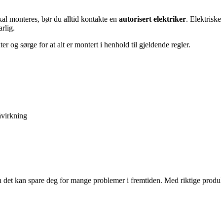
kal monteres, bør du alltid kontakte en
autorisert elektriker
. Elektrisk
arlig.
 og sørge for at alt er montert i henhold til gjeldende regler.
åvirkning
n det kan spare deg for mange problemer i fremtiden. Med riktige produk