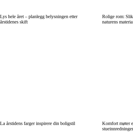
Lys hele året – planlegg belysningen etter
Rolige rom: Slik
årstidenes skift
naturens materia
La årstidens farger inspirere din boligstil
Komfort møter es
stueinnredninge