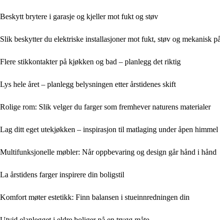
Beskytt brytere i garasje og kjeller mot fukt og støv
Slik beskytter du elektriske installasjoner mot fukt, støv og mekanisk p
Flere stikkontakter på kjøkken og bad – planlegg det riktig
Lys hele året – planlegg belysningen etter årstidenes skift
Rolige rom: Slik velger du farger som fremhever naturens materialer
Lag ditt eget utekjøkken – inspirasjon til matlaging under åpen himmel
Multifunksjonelle møbler: Når oppbevaring og design går hånd i hånd
La årstidens farger inspirere din boligstil
Komfort møter estetikk: Finn balansen i stueinnredningen din
Utvid elanlegget i eldre boliger på en trygg måte