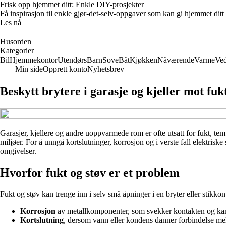
Frisk opp hjemmet ditt: Enkle DIY-prosjekter
Få inspirasjon til enkle gjør-det-selv-oppgaver som kan gi hjemmet ditt
Les nå
Husorden
Kategorier
Bil
Hjemmekontor
Utendørs
Barn
Sove
Båt
Kjøkken
Nåværende
Varme
Ved
Min side
Opprett konto
Nyhetsbrev
Beskytt brytere i garasje og kjeller mot fuk
Garasjer, kjellere og andre uoppvarmede rom er ofte utsatt for fukt, temp
miljøer. For å unngå kortslutninger, korrosjon og i verste fall elektriske 
omgivelser.
Hvorfor fukt og støv er et problem
Fukt og støv kan trenge inn i selv små åpninger i en bryter eller stikkont
Korrosjon
av metallkomponenter, som svekker kontakten og kan f
Kortslutning
, dersom vann eller kondens danner forbindelse me