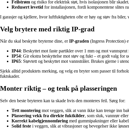
Feilstrøm
og risiko for elektrisk støt, hvis isolasjonen blir skadet
Redusert levetid
for installasjonen, fordi komponentene slites ra
I garasjer og kjellere, hvor luftfuktigheten ofte er høy og støv fra bile
Velg brytere med riktig IP-grad
Når du skal beskytte bryterne dine, er
IP-graden
(Ingress Protection) 
IP44
: Beskyttet mot faste partikler over 1 mm og mot vannsprut fr
IP54
: Gir ekstra beskyttelse mot støv og fukt – et godt valg for
IP65
: Støvtett og beskyttet mot vannstråler. Brukes gjerne i uten
Sjekk alltid produktets merking, og velg en bryter som passer til forho
fuktskader.
Monter riktig – og tenk på plasseringen
Selv den beste bryteren kan ta skade hvis den monteres feil. Sørg for:
Tett montering
mot veggen, slik at vann ikke kan trenge inn bak
Plassering vekk fra direkte fuktkilder
, som sluk, vannrør eller
Korrekt kabelgjennomføring
med gummipakninger eller kabelni
Solid feste
i veggen, slik at vibrasjoner og bevegelser ikke løsner