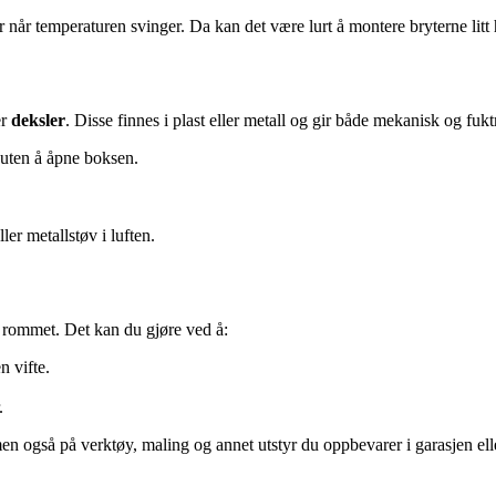
når temperaturen svinger. Da kan det være lurt å montere bryterne litt 
er
deksler
. Disse finnes i plast eller metall og gir både mekanisk og fuk
 uten å åpne boksen.
ller metallstøv i luften.
ve rommet. Det kan du gjøre ved å:
n vifte.
.
men også på verktøy, maling og annet utstyr du oppbevarer i garasjen elle