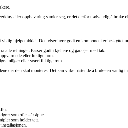
.
skere.
r, verktøy eller oppbevaring samler seg, er det derfor nødvendig å bruke 
et viktig hjelpemiddel. Den viser hvor godt en komponent er beskyttet m
a alle retninger. Passer godt i kjellere og garasjer med tak.
 uoppvarmede eller fuktige rom.
dørs miljøer eller svært fuktige rom.
ldene der den skal monteres. Det kan virke fristende å bruke en vanlig i
fra.
 dører som ofte står åpne.
pler som holder tett.
 installasjonen.