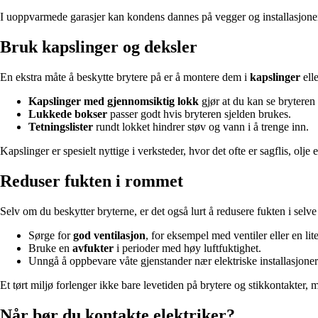
I uoppvarmede garasjer kan kondens dannes på vegger og installasjoner 
Bruk kapslinger og deksler
En ekstra måte å beskytte brytere på er å montere dem i
kapslinger
ell
Kapslinger med gjennomsiktig lokk
gjør at du kan se bryteren
Lukkede bokser
passer godt hvis bryteren sjelden brukes.
Tetningslister
rundt lokket hindrer støv og vann i å trenge inn.
Kapslinger er spesielt nyttige i verksteder, hvor det ofte er sagflis, olje e
Reduser fukten i rommet
Selv om du beskytter bryterne, er det også lurt å redusere fukten i sel
Sørge for
god ventilasjon
, for eksempel med ventiler eller en lite
Bruke en
avfukter
i perioder med høy luftfuktighet.
Unngå å oppbevare våte gjenstander nær elektriske installasjoner
Et tørt miljø forlenger ikke bare levetiden på brytere og stikkontakter, 
Når bør du kontakte elektriker?