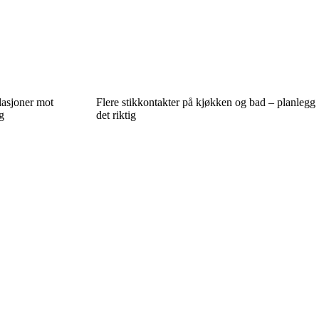
llasjoner mot
Flere stikkontakter på kjøkken og bad – planlegg
g
det riktig