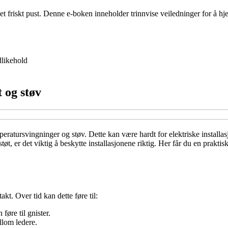
 et friskt pust. Denne e-boken inneholder trinnvise veiledninger for å 
likehold
t og støv
eratursvingninger og støv. Dette kan være hardt for elektriske installasjo
støt, er det viktig å beskytte installasjonene riktig. Her får du en prakti
akt. Over tid kan dette føre til:
øre til gnister.
llom ledere.