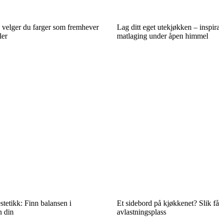
 velger du farger som fremhever
Lag ditt eget utekjøkken – inspira
ler
matlaging under åpen himmel
tetikk: Finn balansen i
Et sidebord på kjøkkenet? Slik få
n din
avlastningsplass