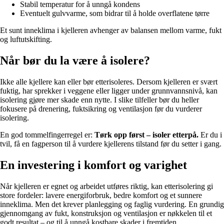
Stabil temperatur for å unngå kondens
Eventuelt gulvvarme, som bidrar til å holde overflatene tørre
Et sunt inneklima i kjelleren avhenger av balansen mellom varme, fukt
og luftutskifting.
Når bør du la være å isolere?
Ikke alle kjellere kan eller bør etterisoleres. Dersom kjelleren er svært
fuktig, har sprekker i veggene eller ligger under grunnvannsnivå, kan
isolering gjøre mer skade enn nytte. I slike tilfeller bør du heller
fokusere på drenering, fuktsikring og ventilasjon før du vurderer
isolering.
En god tommelfingerregel er:
Tørk opp først – isoler etterpå.
Er du i
tvil, få en fagperson til å vurdere kjellerens tilstand før du setter i gang.
En investering i komfort og varighet
Når kjelleren er egnet og arbeidet utføres riktig, kan etterisolering gi
store fordeler: lavere energiforbruk, bedre komfort og et sunnere
inneklima. Men det krever planlegging og faglig vurdering. En grundig
gjennomgang av fukt, konstruksjon og ventilasjon er nøkkelen til et
godt resultat – og til å unngå kostbare skader i fremtiden.