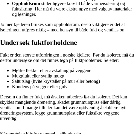
Oppholdsrom
stiller høyere krav til både varmeisolering og
fuktsikring. Her må du være ekstra nøye med valg av materialer
og løsninger.
Jo mer kjelleren brukes som oppholdsrom, desto viktigere er det at
isoleringen utføres riktig – med hensyn til både fukt og ventilasjon.
Undersøk fuktforholdene
Fukt er den største utfordringen i norske kjellere. Før du isolerer, må du
derfor undersøke om det finnes tegn på fuktproblemer. Se etter:
Mørke flekker eller avskalling på veggene
Mugglukt eller synlig mugg
Saltutslag (hvite krystaller på mur eller betong)
Kondens på vegger eller gulv
Dersom du finner fukt, må årsaken utbedres før du isolerer. Det kan
skyldes manglende drenering, skadet grunnmurspuss eller dårlig
ventilasjon. I mange tilfeller kan det være nødvendig å etablere nytt
dreneringssystem, legge grunnmursplast eller fuktsikre veggene
utvendig.
Når mørtelen blir for gammel – slik gjør du