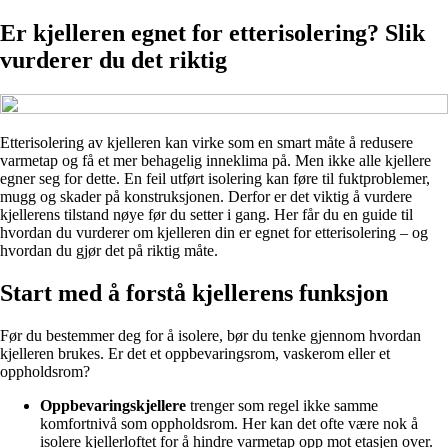
Er kjelleren egnet for etterisolering? Slik
vurderer du det riktig
Etterisolering av kjelleren kan virke som en smart måte å redusere
varmetap og få et mer behagelig inneklima på. Men ikke alle kjellere
egner seg for dette. En feil utført isolering kan føre til fuktproblemer,
mugg og skader på konstruksjonen. Derfor er det viktig å vurdere
kjellerens tilstand nøye før du setter i gang. Her får du en guide til
hvordan du vurderer om kjelleren din er egnet for etterisolering – og
hvordan du gjør det på riktig måte.
Start med å forstå kjellerens funksjon
Før du bestemmer deg for å isolere, bør du tenke gjennom hvordan
kjelleren brukes. Er det et oppbevaringsrom, vaskerom eller et
oppholdsrom?
Oppbevaringskjellere
trenger som regel ikke samme
komfortnivå som oppholdsrom. Her kan det ofte være nok å
isolere kjellerloftet for å hindre varmetap opp mot etasjen over.