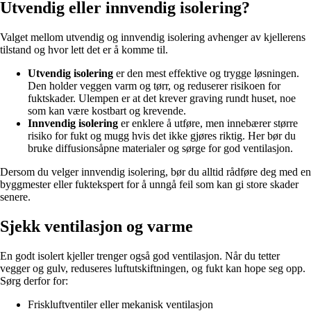
Utvendig eller innvendig isolering?
Valget mellom utvendig og innvendig isolering avhenger av kjellerens
tilstand og hvor lett det er å komme til.
Utvendig isolering
er den mest effektive og trygge løsningen.
Den holder veggen varm og tørr, og reduserer risikoen for
fuktskader. Ulempen er at det krever graving rundt huset, noe
som kan være kostbart og krevende.
Innvendig isolering
er enklere å utføre, men innebærer større
risiko for fukt og mugg hvis det ikke gjøres riktig. Her bør du
bruke diffusionsåpne materialer og sørge for god ventilasjon.
Dersom du velger innvendig isolering, bør du alltid rådføre deg med en
byggmester eller fuktekspert for å unngå feil som kan gi store skader
senere.
Sjekk ventilasjon og varme
En godt isolert kjeller trenger også god ventilasjon. Når du tetter
vegger og gulv, reduseres luftutskiftningen, og fukt kan hope seg opp.
Sørg derfor for:
Friskluftventiler eller mekanisk ventilasjon