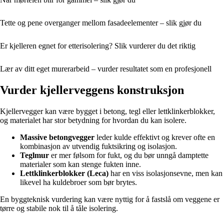
Tette og pene overganger mellom fasadeelementer – slik gjør du
Er kjelleren egnet for etterisolering? Slik vurderer du det riktig
Lær av ditt eget murerarbeid – vurder resultatet som en profesjonell
Vurder kjellerveggens konstruksjon
Kjellervegger kan være bygget i betong, tegl eller lettklinkerblokker,
og materialet har stor betydning for hvordan du kan isolere.
Massive betongvegger
leder kulde effektivt og krever ofte en
kombinasjon av utvendig fuktsikring og isolasjon.
Teglmur
er mer følsom for fukt, og du bør unngå damptette
materialer som kan stenge fukten inne.
Lettklinkerblokker (Leca)
har en viss isolasjonsevne, men kan
likevel ha kuldebroer som bør brytes.
En byggteknisk vurdering kan være nyttig for å fastslå om veggene er
tørre og stabile nok til å tåle isolering.