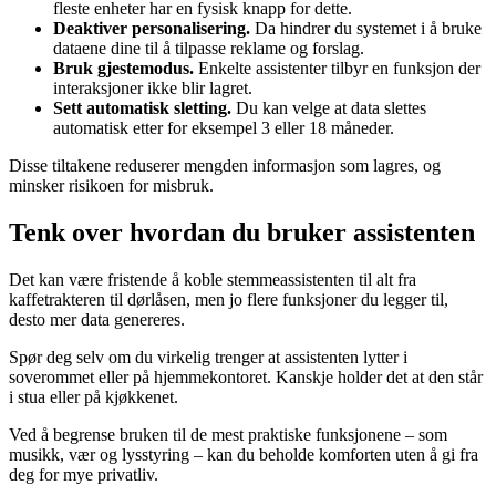
fleste enheter har en fysisk knapp for dette.
Deaktiver personalisering.
Da hindrer du systemet i å bruke
dataene dine til å tilpasse reklame og forslag.
Bruk gjestemodus.
Enkelte assistenter tilbyr en funksjon der
interaksjoner ikke blir lagret.
Sett automatisk sletting.
Du kan velge at data slettes
automatisk etter for eksempel 3 eller 18 måneder.
Disse tiltakene reduserer mengden informasjon som lagres, og
minsker risikoen for misbruk.
Tenk over hvordan du bruker assistenten
Det kan være fristende å koble stemmeassistenten til alt fra
kaffetrakteren til dørlåsen, men jo flere funksjoner du legger til,
desto mer data genereres.
Spør deg selv om du virkelig trenger at assistenten lytter i
soverommet eller på hjemmekontoret. Kanskje holder det at den står
i stua eller på kjøkkenet.
Ved å begrense bruken til de mest praktiske funksjonene – som
musikk, vær og lysstyring – kan du beholde komforten uten å gi fra
deg for mye privatliv.