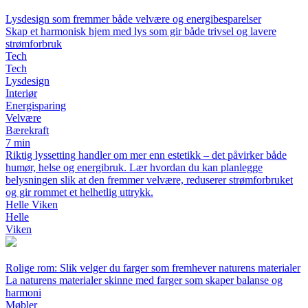
Lysdesign som fremmer både velvære og energibesparelser
Skap et harmonisk hjem med lys som gir både trivsel og lavere
strømforbruk
Tech
Tech
Lysdesign
Interiør
Energisparing
Velvære
Bærekraft
7 min
Riktig lyssetting handler om mer enn estetikk – det påvirker både
humør, helse og energibruk. Lær hvordan du kan planlegge
belysningen slik at den fremmer velvære, reduserer strømforbruket
og gir rommet et helhetlig uttrykk.
Helle Viken
Helle
Viken
Rolige rom: Slik velger du farger som fremhever naturens materialer
La naturens materialer skinne med farger som skaper balanse og
harmoni
Møbler