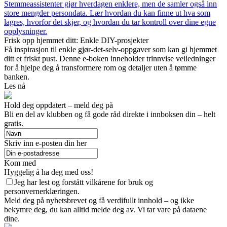
Stemmeassistenter gjør hverdagen enklere, men de samler også inn
store mengder persondata. Lær hvordan du kan finne ut hva som
lagres, hvorfor det skjer, og hvordan du tar kontroll over dine egne
opplysninger.
Frisk opp hjemmet ditt: Enkle DIY-prosjekter
Få inspirasjon til enkle gjør-det-selv-oppgaver som kan gi hjemmet
ditt et friskt pust. Denne e-boken inneholder trinnvise veiledninger
for å hjelpe deg å transformere rom og detaljer uten å tømme
banken.
Les nå
Hold deg oppdatert – meld deg på
Bli en del av klubben og få gode råd direkte i innboksen din – helt
gratis.
Skriv inn e-posten din her
Kom med
Hyggelig å ha deg med oss!
Jeg har lest og forstått vilkårene for bruk og
personvernerklæringen.
Meld deg på nyhetsbrevet og få verdifullt innhold – og ikke
bekymre deg, du kan alltid melde deg av. Vi tar vare på dataene
dine.