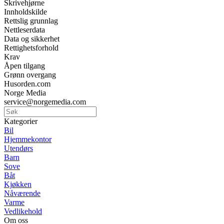
Skrivehjørne
Innholdskilde
Rettslig grunnlag
Nettleserdata
Data og sikkerhet
Rettighetsforhold
Krav
Åpen tilgang
Grønn overgang
Husorden.com
Norge Media
service@norgemedia.com
Kategorier
Bil
Hjemmekontor
Utendørs
Barn
Sove
Båt
Kjøkken
Nåværende
Varme
Vedlikehold
Om oss