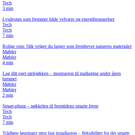
Tech
3 min
Lysdesign som fremmer både velvære og energibesparelser
Tech
Tech
7 min
Rolige rom: Slik velger du farger som fremhever naturens materialer
Møbler
Møbler
4 min
Lag ditt eget utekjøkken – inspirasjon til matlaging under åpen
himmel
Møbler
Møbler
2 min
Smart-plugg – nøkkelen til fremtidens smarte hjem
Tech
Tech
7 min
Trådløse løsninger uten fast installasjon – fleksibilitet for det smarte