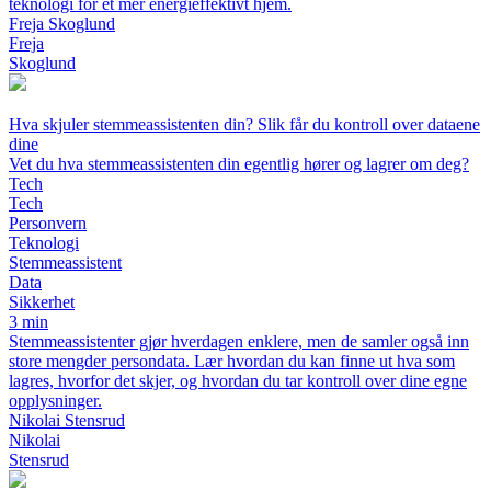
teknologi for et mer energieffektivt hjem.
Freja Skoglund
Freja
Skoglund
Hva skjuler stemmeassistenten din? Slik får du kontroll over dataene
dine
Vet du hva stemmeassistenten din egentlig hører og lagrer om deg?
Tech
Tech
Personvern
Teknologi
Stemmeassistent
Data
Sikkerhet
3 min
Stemmeassistenter gjør hverdagen enklere, men de samler også inn
store mengder persondata. Lær hvordan du kan finne ut hva som
lagres, hvorfor det skjer, og hvordan du tar kontroll over dine egne
opplysninger.
Nikolai Stensrud
Nikolai
Stensrud