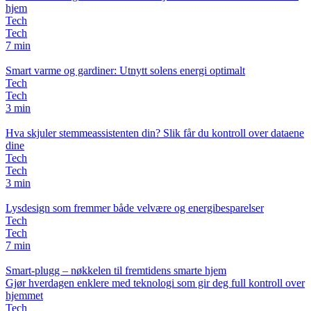
hjem
Tech
Tech
7 min
Smart varme og gardiner: Utnytt solens energi optimalt
Tech
Tech
3 min
Hva skjuler stemmeassistenten din? Slik får du kontroll over dataene
dine
Tech
Tech
3 min
Lysdesign som fremmer både velvære og energibesparelser
Tech
Tech
7 min
Smart-plugg – nøkkelen til fremtidens smarte hjem
Gjør hverdagen enklere med teknologi som gir deg full kontroll over
hjemmet
Tech