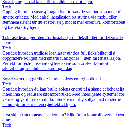
Smart-plugg – nøkkelen til fremtidens smarte hjem
Tech
Oppdag hvordan smart-plugger kan forvandle vanlige apparater til
smarte enheter. Med enkel installasjon og styring via mobil eller
stemmeassistent tar du et stort steg mot et mer effektivt, komfortabelt
og bærekraftig hjem.
Trådløse løsninger uten fast installasjon – fleksibilitet for det smarte
hjem
Tech
Oppdag hvordan trådløse løsninger gir deg full fleksibilitet til å
oppgradere boligen med smarte funksjoner – uten fast installasjon.
Perfekt for både huseiere og leietakere som ønsker komfort,
sikkerhet og fremtidens teknologi i dag.
Smart varme og gardiner: Utnytt solens energi optimalt
Tech
Oppdag hvordan du kan bruke solens energi til å skape et behagelig
inneklima og redusere strømforbruket. Med intelligente systemer for
varme og gardiner kan du kombinere naturlig sollys med moderne
teknologi for et mer energieffektivt hjem.
Hva skjuler stemmeassistenten din? Slik får du kontroll over dataene
dine
Tech