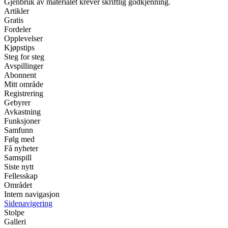
Gjenbruk av materialet krever skriftlig godkjenning.
Artikler
Gratis
Fordeler
Opplevelser
Kjøpstips
Steg for steg
Avspillinger
Abonnent
Mitt område
Registrering
Gebyrer
Avkastning
Funksjoner
Samfunn
Følg med
Få nyheter
Samspill
Siste nytt
Fellesskap
Området
Intern navigasjon
Sidenavigering
Stolpe
Galleri