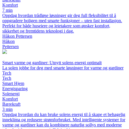
Komfort
7 min
Oppdag hvordan trådløse løsninger gir deg full fleksibilitet til å
oppgradere boligen med smarte funksjoner – uten fast installasjon.
Perfekt for både huseiere og leietakere som ønsker komfort,
sikkerhet og fremtidens teknologi i dag.
Håkon Pettersen
Håkon
Pettersen
Smart varme og gardiner: Utnytt solens energi optimalt
La solen jobbe for deg med smarte løsninger for varme og gardiner
Tech
Tech
Smart Hjem
Energisparing
Solenergi
Komfort
Bærekraft
3 min
Oppdag hvordan du kan bruke solens energi til å skape et behagelig
inneklima og redusere strømforbruket. Med intelligente systemer for
varme og gardiner kan du kombinere naturlig sollys med moderne