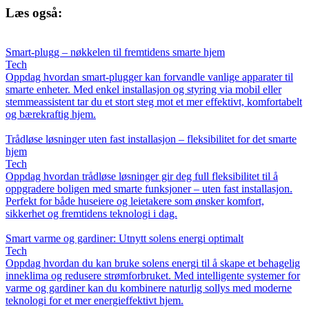
Læs også:
Smart-plugg – nøkkelen til fremtidens smarte hjem
Tech
Oppdag hvordan smart-plugger kan forvandle vanlige apparater til
smarte enheter. Med enkel installasjon og styring via mobil eller
stemmeassistent tar du et stort steg mot et mer effektivt, komfortabelt
og bærekraftig hjem.
Trådløse løsninger uten fast installasjon – fleksibilitet for det smarte
hjem
Tech
Oppdag hvordan trådløse løsninger gir deg full fleksibilitet til å
oppgradere boligen med smarte funksjoner – uten fast installasjon.
Perfekt for både huseiere og leietakere som ønsker komfort,
sikkerhet og fremtidens teknologi i dag.
Smart varme og gardiner: Utnytt solens energi optimalt
Tech
Oppdag hvordan du kan bruke solens energi til å skape et behagelig
inneklima og redusere strømforbruket. Med intelligente systemer for
varme og gardiner kan du kombinere naturlig sollys med moderne
teknologi for et mer energieffektivt hjem.