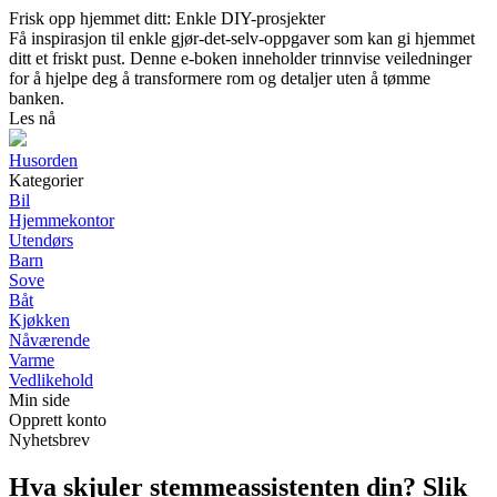
Frisk opp hjemmet ditt: Enkle DIY-prosjekter
Få inspirasjon til enkle gjør-det-selv-oppgaver som kan gi hjemmet
ditt et friskt pust. Denne e-boken inneholder trinnvise veiledninger
for å hjelpe deg å transformere rom og detaljer uten å tømme
banken.
Les nå
Husorden
Kategorier
Bil
Hjemmekontor
Utendørs
Barn
Sove
Båt
Kjøkken
Nåværende
Varme
Vedlikehold
Min side
Opprett konto
Nyhetsbrev
Hva skjuler stemmeassistenten din? Slik