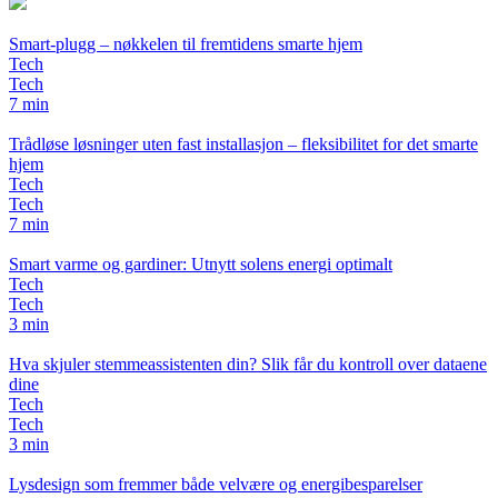
Smart-plugg – nøkkelen til fremtidens smarte hjem
Tech
Tech
7 min
Trådløse løsninger uten fast installasjon – fleksibilitet for det smarte
hjem
Tech
Tech
7 min
Smart varme og gardiner: Utnytt solens energi optimalt
Tech
Tech
3 min
Hva skjuler stemmeassistenten din? Slik får du kontroll over dataene
dine
Tech
Tech
3 min
Lysdesign som fremmer både velvære og energibesparelser