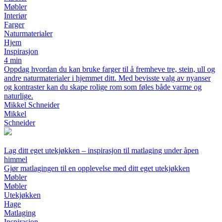
Møbler
Interiør
Farger
Naturmaterialer
Hjem
Inspirasjon
4 min
Oppdag hvordan du kan bruke farger til å fremheve tre, stein, ull og
andre naturmaterialer i hjemmet ditt. Med bevisste valg av nyanser
og kontraster kan du skape rolige rom som føles både varme og
naturlige.
Mikkel Schneider
Mikkel
Schneider
Lag ditt eget utekjøkken – inspirasjon til matlaging under åpen
himmel
Gjør matlagingen til en opplevelse med ditt eget utekjøkken
Møbler
Møbler
Utekjøkken
Hage
Matlaging
Inspirasjon