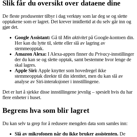
Slik får du oversikt over dataene dine
De fleste produsenter tilbyr i dag verktøy som lar deg se og slette
opptakene som er lagret. Det krever imidlertid at du selv går inn og
gjør det.
Google Assistant:
Gå til
Min aktivitet
på Google-kontoen din.
Her kan du lytte til, slette eller slå av lagring av
stemmeopptak.
Amazon Alexa:
I Alexa-appen finner du
Privacy
-innstillinger
der du kan se og slette opptak, samt bestemme hvor lenge de
skal lagres.
Apple Siri:
Apple knytter som hovedregel ikke
stemmeopptak direkte til din identitet, men du kan slå av
analyse av Siri-interaksjoner i innstillingene.
Det er lurt å sjekke disse innstillingene jevnlig – spesielt hvis du har
flere enheter i huset.
Begrens hva som blir lagret
Du kan selv ta grep for å redusere mengden data som samles inn:
Slå av mikrofonen når du ikke bruker assistenten.
De