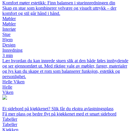
Komfort møter estetikk: Finn balansen i stueinnredningen din
Skap en stue som kombinerer velvære og visuelt uttrykk – der
komfort og stil går hånd i hånd.
Møbler
Møbler
Interiør
Stue
Hjem
Design
Innredning
3 min
Lær hvordan du kan innrede stuen slik at den både føles innbydende
og ser gjennomført ut. Med riktige valg av møbler, farger, materialer
og lys kan du skape et rom som balanserer funksjon, estetikk og
personlighet.
Helle Viken
Helle
Viken
Et sidebord på kjøkkenet? Slik får du ekstra avlastningsplass
Få mer plass og bedre flyt på kjøkkenet med et smart sidebord
Tabeller
Tabeller
Kjøkken