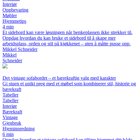
Interiør
Oppbevaring
Møbler
Hjemmetips
4 min
Et sidebord kan være løsningen når benkeplassen ikke strekker til.
Oppdag hvordan du kan bruke et sidebord til å skape mer
arbeidsplass, orden og stil på kjøkkenet – uten å måtte pusse opp.
Mikkel Schneider
Mikkel
Schneider
Det vintage sofabordet – et bærekraftig valg med karakter
Gi stuen et unikt preg med et møbel som kombinerer stil, historie og
bærekraft
Tabeller
Tabeller
Interiør
Bærekraft
Vintage
Gjenbruk
Hjeminnredning
6 min
Oppdag hvordan et vintage sofabord kan tilføre hjemmet ditt både