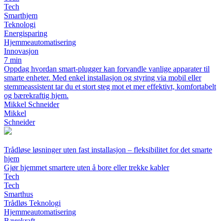
Tech
Smarthjem
Teknologi
Energisparing
Hjemmeautomatisering
Innovasjon
7 min
Oppdag hvordan smart-plugger kan forvandle vanlige apparater til
smarte enheter. Med enkel installasjon og styring via mobil eller
stemmeassistent tar du et stort steg mot et mer effektivt, komfortabelt
og bærekraftig hjem.
Mikkel Schneider
Mikkel
Schneider
Trådløse løsninger uten fast installasjon – fleksibilitet for det smarte
hjem
Gjør hjemmet smartere uten å bore eller trekke kabler
Tech
Tech
Smarthus
Trådløs Teknologi
Hjemmeautomatisering
Bærekraft