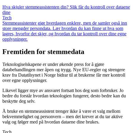
Hva skjuler stemmeassistenten din? Slik får du kontroll over dataene
dine
Tech
Stemmeassistenter gjør hverdagen enklere, men de samler også inn
store mengder persondata. Lær hvordan du kan finne ut hva som
lagres, hvorfor det skjer, og hvordan du tar kontroll over dine egne
opplysninger.
Fremtiden for stemmedata
Teknologiselskapene er under økende press for å gjøre
databehandlingen mer åpen og trygg. Nye EU-regler og strengere
krav fra Datatilsynet i Norge bidrar til at brukerne får mer kontroll
over egne opplysninger.
Likevel ligger mye av ansvaret fortsatt hos deg som forbruker. Jo
bedre du forstår hvordan teknologien fungerer, desto bedre kan du
beskytte deg selv.
Å bruke en stemmeassistent trenger ikke å være et valg mellom
bekvemmelighet og personvern – men det krever at du tar aktive
valg og følger med på hvordan dataene dine brukes.
Tech