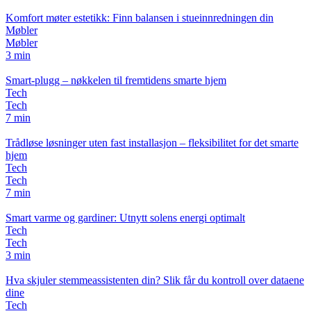
Komfort møter estetikk: Finn balansen i stueinnredningen din
Møbler
Møbler
3 min
Smart-plugg – nøkkelen til fremtidens smarte hjem
Tech
Tech
7 min
Trådløse løsninger uten fast installasjon – fleksibilitet for det smarte
hjem
Tech
Tech
7 min
Smart varme og gardiner: Utnytt solens energi optimalt
Tech
Tech
3 min
Hva skjuler stemmeassistenten din? Slik får du kontroll over dataene
dine
Tech