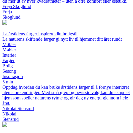
du mer ut av hver kvadratmeter – uten å ofre komfort eller estetikk.
Freja Skoglund
Freja
Skoglund
La årstidens farger inspirere din boligstil
La naturens skiftende farger gi nytt liv til hjemmet ditt året rundt
Møbler
Møbler
Interiør
Farger
Bolig
Sesong
Inspirasjon
5 min
Oppdag hvordan du kan bruke årstidens farger til å fornye interiøret
uten store endringer. Med små grep og bevisste valg kan du skape et
hjem som speiler naturens rytme og gir deg ny energi gjennom hele
året.
Nikolai Stensrud
Nikolai
Stensrud