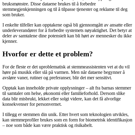
bruksmønstre. Disse dataene brukes til å forbedre
stemmegjenkjenningen og til å tilpasse tjenester og reklame til deg
som bruker.
I enkelte tilfeller kan opptakene også bli gjennomgått av ansatte eller
underleverandører for å forbedre systemets nøyaktighet. Det betyr at
deler av samtalene dine potensielt kan bli hørt av mennesker du ikke
kjenner.
Hvorfor er dette et problem?
For de fleste er det uproblematisk at stemmeassistenten vet at du vil
høre på musikk eller slå på varmen. Men når dataene begynner å
avsløre vaner, rutiner og preferanser, blir det mer sensitivt.
Opptak kan inneholde private opplysninger – alt fra barnas stemmer
til samtaler om helse, økonomi eller familieforhold. Dersom slike
data blir misbrukt, lekket eller solgt videre, kan det få alvorlige
konsekvenser for personvernet.
I tillegg er stemmen din unik. Etter hvert som teknologien utvikles,
kan stemmeprofiler brukes som en form for biometrisk identifikasjon
– noe som både kan være praktisk og risikabelt.