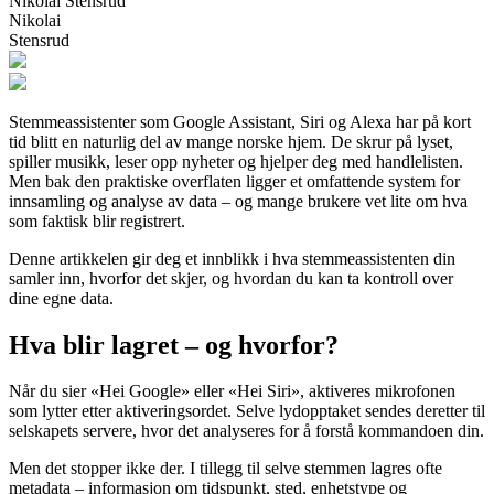
Nikolai Stensrud
Nikolai
Stensrud
Stemmeassistenter som Google Assistant, Siri og Alexa har på kort
tid blitt en naturlig del av mange norske hjem. De skrur på lyset,
spiller musikk, leser opp nyheter og hjelper deg med handlelisten.
Men bak den praktiske overflaten ligger et omfattende system for
innsamling og analyse av data – og mange brukere vet lite om hva
som faktisk blir registrert.
Denne artikkelen gir deg et innblikk i hva stemmeassistenten din
samler inn, hvorfor det skjer, og hvordan du kan ta kontroll over
dine egne data.
Hva blir lagret – og hvorfor?
Når du sier «Hei Google» eller «Hei Siri», aktiveres mikrofonen
som lytter etter aktiveringsordet. Selve lydopptaket sendes deretter til
selskapets servere, hvor det analyseres for å forstå kommandoen din.
Men det stopper ikke der. I tillegg til selve stemmen lagres ofte
metadata – informasjon om tidspunkt, sted, enhetstype og