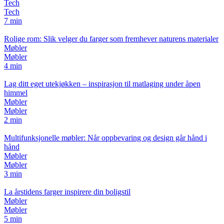
Tech
Tech
7 min
Rolige rom: Slik velger du farger som fremhever naturens materialer
Møbler
Møbler
4 min
Lag ditt eget utekjøkken – inspirasjon til matlaging under åpen
himmel
Møbler
Møbler
2 min
Multifunksjonelle møbler: Når oppbevaring og design går hånd i
hånd
Møbler
Møbler
3 min
La årstidens farger inspirere din boligstil
Møbler
Møbler
5 min