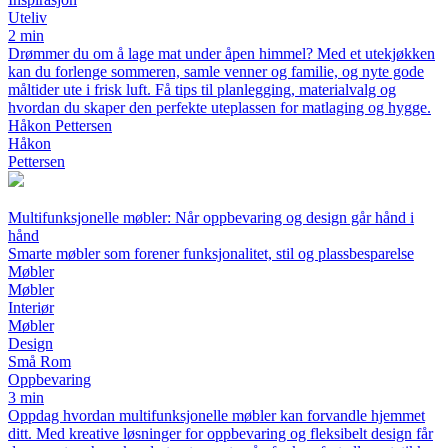
Uteliv
2 min
Drømmer du om å lage mat under åpen himmel? Med et utekjøkken
kan du forlenge sommeren, samle venner og familie, og nyte gode
måltider ute i frisk luft. Få tips til planlegging, materialvalg og
hvordan du skaper den perfekte uteplassen for matlaging og hygge.
Håkon Pettersen
Håkon
Pettersen
Multifunksjonelle møbler: Når oppbevaring og design går hånd i
hånd
Smarte møbler som forener funksjonalitet, stil og plassbesparelse
Møbler
Møbler
Interiør
Møbler
Design
Små Rom
Oppbevaring
3 min
Oppdag hvordan multifunksjonelle møbler kan forvandle hjemmet
ditt. Med kreative løsninger for oppbevaring og fleksibelt design får