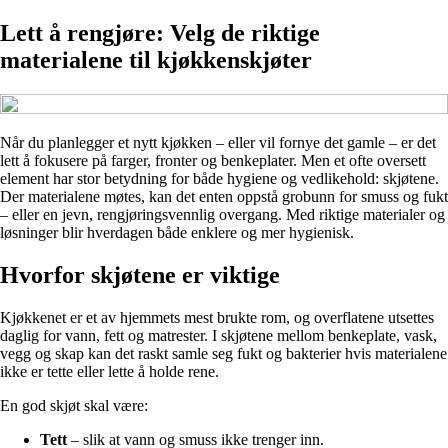
Lett å rengjøre: Velg de riktige
materialene til kjøkkenskjøter
Når du planlegger et nytt kjøkken – eller vil fornye det gamle – er det
lett å fokusere på farger, fronter og benkeplater. Men et ofte oversett
element har stor betydning for både hygiene og vedlikehold: skjøtene.
Der materialene møtes, kan det enten oppstå grobunn for smuss og fukt
– eller en jevn, rengjøringsvennlig overgang. Med riktige materialer og
løsninger blir hverdagen både enklere og mer hygienisk.
Hvorfor skjøtene er viktige
Kjøkkenet er et av hjemmets mest brukte rom, og overflatene utsettes
daglig for vann, fett og matrester. I skjøtene mellom benkeplate, vask,
vegg og skap kan det raskt samle seg fukt og bakterier hvis materialene
ikke er tette eller lette å holde rene.
En god skjøt skal være:
Tett
– slik at vann og smuss ikke trenger inn.