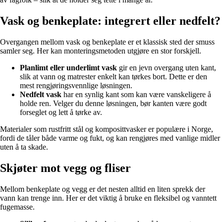
Vask og benkeplate: integrert eller nedfelt?
Overgangen mellom vask og benkeplate er et klassisk sted der smuss
samler seg. Her kan monteringsmetoden utgjøre en stor forskjell.
Planlimt eller underlimt vask
gir en jevn overgang uten kant,
slik at vann og matrester enkelt kan tørkes bort. Dette er den
mest rengjøringsvennlige løsningen.
Nedfelt vask
har en synlig kant som kan være vanskeligere å
holde ren. Velger du denne løsningen, bør kanten være godt
forseglet og lett å tørke av.
Materialer som rustfritt stål og komposittvasker er populære i Norge,
fordi de tåler både varme og fukt, og kan rengjøres med vanlige midler
uten å ta skade.
Skjøter mot vegg og fliser
Mellom benkeplate og vegg er det nesten alltid en liten sprekk der
vann kan trenge inn. Her er det viktig å bruke en fleksibel og vanntett
fugemasse.