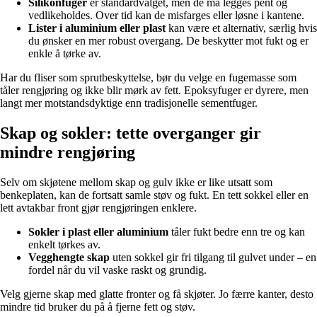
Silikonfuger
er standardvalget, men de må legges pent og
vedlikeholdes. Over tid kan de misfarges eller løsne i kantene.
Lister i aluminium eller plast
kan være et alternativ, særlig hvis
du ønsker en mer robust overgang. De beskytter mot fukt og er
enkle å tørke av.
Har du fliser som sprutbeskyttelse, bør du velge en fugemasse som
tåler rengjøring og ikke blir mørk av fett. Epoksyfuger er dyrere, men
langt mer motstandsdyktige enn tradisjonelle sementfuger.
Skap og sokler: tette overganger gir
mindre rengjøring
Selv om skjøtene mellom skap og gulv ikke er like utsatt som
benkeplaten, kan de fortsatt samle støv og fukt. En tett sokkel eller en
lett avtakbar front gjør rengjøringen enklere.
Sokler i plast eller aluminium
tåler fukt bedre enn tre og kan
enkelt tørkes av.
Vegghengte skap
uten sokkel gir fri tilgang til gulvet under – en
fordel når du vil vaske raskt og grundig.
Velg gjerne skap med glatte fronter og få skjøter. Jo færre kanter, desto
mindre tid bruker du på å fjerne fett og støv.