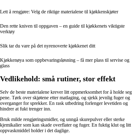
Lett å rengjøre: Velg de riktige materialene til kjøkkenskjøter
Den rette kniven til oppgaven – en guide til kjøkkenets viktigste
verktøy
Slik tar du vare på det nyrenoverte kjøkkenet ditt
Kjøkkenøya som oppbevaringsløsning – få mer plass til servise og
glass
Vedlikehold: små rutiner, stor effekt
Selv de beste materialene krever litt oppmerksomhet for å holde seg
pene. Tørk over skjøtene etter matlaging, og sjekk jevnlig fuger og
overganger for sprekker. En rask utbedring forlenger levetiden og
hindrer at fukt trenger inn.
Bruk milde rengjøringsmidler, og unngå skurepulver eller sterke
kjemikalier som kan skade overflater og fuger. En fuktig klut og litt
oppvaskmiddel holder i det daglige.