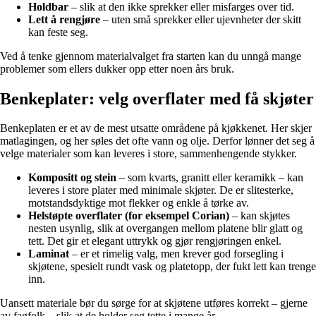
Holdbar
– slik at den ikke sprekker eller misfarges over tid.
Lett å rengjøre
– uten små sprekker eller ujevnheter der skitt
kan feste seg.
Ved å tenke gjennom materialvalget fra starten kan du unngå mange
problemer som ellers dukker opp etter noen års bruk.
Benkeplater: velg overflater med få skjøter
Benkeplaten er et av de mest utsatte områdene på kjøkkenet. Her skjer
matlagingen, og her søles det ofte vann og olje. Derfor lønner det seg å
velge materialer som kan leveres i store, sammenhengende stykker.
Kompositt og stein
– som kvarts, granitt eller keramikk – kan
leveres i store plater med minimale skjøter. De er slitesterke,
motstandsdyktige mot flekker og enkle å tørke av.
Helstøpte overflater (for eksempel Corian)
– kan skjøtes
nesten usynlig, slik at overgangen mellom platene blir glatt og
tett. Det gir et elegant uttrykk og gjør rengjøringen enkel.
Laminat
– er et rimelig valg, men krever god forsegling i
skjøtene, spesielt rundt vask og platetopp, der fukt lett kan trenge
inn.
Uansett materiale bør du sørge for at skjøtene utføres korrekt – gjerne
av fagfolk – slik at de holder seg tette i mange år.