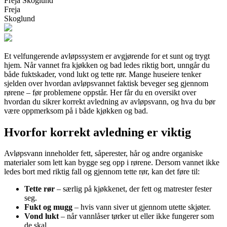
Freja Skoglund
Freja
Skoglund
Et velfungerende avløpssystem er avgjørende for et sunt og trygt
hjem. Når vannet fra kjøkken og bad ledes riktig bort, unngår du
både fuktskader, vond lukt og tette rør. Mange huseiere tenker
sjelden over hvordan avløpsvannet faktisk beveger seg gjennom
rørene – før problemene oppstår. Her får du en oversikt over
hvordan du sikrer korrekt avledning av avløpsvann, og hva du bør
være oppmerksom på i både kjøkken og bad.
Hvorfor korrekt avledning er viktig
Avløpsvann inneholder fett, såperester, hår og andre organiske
materialer som lett kan bygge seg opp i rørene. Dersom vannet ikke
ledes bort med riktig fall og gjennom tette rør, kan det føre til:
Tette rør
– særlig på kjøkkenet, der fett og matrester fester
seg.
Fukt og mugg
– hvis vann siver ut gjennom utette skjøter.
Vond lukt
– når vannlåser tørker ut eller ikke fungerer som
de skal.