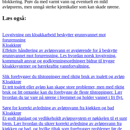
blokkering. Prøv da med varmt vann og eventuelt en mild
avløpsrens, men unngå sterke kjemikalier som kan skade rørene.
Læs også:
Lovgivning om kloakkarbeid beskytter grunnvannet mot
forurensning
Kloakkrør
Effektiv håndtering av avløpsvann er avgjørende for å beskytte
grunnvannet mot forurensning. Les hvordan norsk lovgivning,
kommunalt ansvar og godkjenningsordninger bidrar til trygge
kloakksystemer og bærekraftig vannforvaltning.
Slik forebygger du tilstoppinger med riktig bruk av toalett og avløp
Kloakkrør
Et tett toalett eller avløp kan skape store problemer, men med riktig
bruk og litt omtanke kan du forebygge de fleste tilstoppinger. Lær
hvordan du tar vare på rørene i hjemmet og holder vannet i fri flyt.
Sørg for korrekt avledning av avløpsvann fra kjøkken og bad
Kloakkrør
Et godt planlagt og vedlikeholdt avløpssystem er nøkkelen til et sunt
hjem. Lær hvordan du sikrer korrekt avledning av avløpsvann fra
kjøkken og bad, og hvilke tiltak som forebygger problemer før de