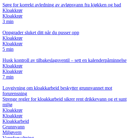
Sørg for korrekt avledning av avløpsvann fra kjøkken og bad
Kloakkrør
Kloakkrør
3 min
Oppgrader sluket ditt når du pusser opp
Kloakkrør
Kloakkrør
5 min
Husk kontroll av tilbakeslagsventil – sett en kalenderpåminnelse
Kloakkrør
Kloakkrør
7 min
Lovgivning om kloakkarbeid beskytter grunnvannet mot
forurensning
Strenge regler for kloakkarbeid sikrer rent drikkevann og et sunt
miljø
Kloakkrør
Kloakkrør
Kloakkarbeid
Grunnvann
Miljøvern
Vannforvaltning