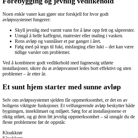
Forebygging og jevnlig vedlikehold
Noen enkle vaner kan gjøre stor forskjell for hvor godt
avløpssystemet fungerer:
Skyll jevnlig med varmt vann for å løse opp fett og såperester.
Unngå å helle kaffegrut, matrester eller maling i vasken.
Rens avløp og vannlåser et par ganger i året.
Følg med på tegn til fukt, misfarging eller lukt – det kan være
tidlige varsler om problemer.
Ved å kombinere godt vedlikehold med fagmessig utførte
installasjoner, sikrer du at avløpsvannet ledes bort effektivt og uten
problemer – år etter år.
Et sunt hjem starter med sunne avløp
Selv om avløpssystemet sjelden får oppmerksomhet, er det en av
boligens viktigste funksjoner. Et velfungerende avløp beskytter både
bygningen, inneklimaet og miljøet. Sørg for at installasjonene er
riktig utført, og gi dem litt jevnlig oppmerksomhet – så unngår du de
fleste problemene før de oppstår.
Kloakkrør