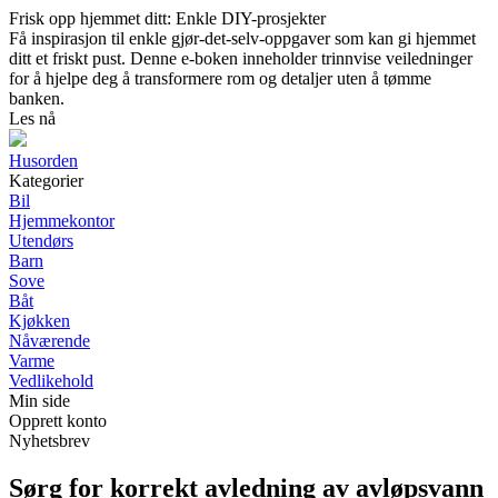
Frisk opp hjemmet ditt: Enkle DIY-prosjekter
Få inspirasjon til enkle gjør-det-selv-oppgaver som kan gi hjemmet
ditt et friskt pust. Denne e-boken inneholder trinnvise veiledninger
for å hjelpe deg å transformere rom og detaljer uten å tømme
banken.
Les nå
Husorden
Kategorier
Bil
Hjemmekontor
Utendørs
Barn
Sove
Båt
Kjøkken
Nåværende
Varme
Vedlikehold
Min side
Opprett konto
Nyhetsbrev
Sørg for korrekt avledning av avløpsvann