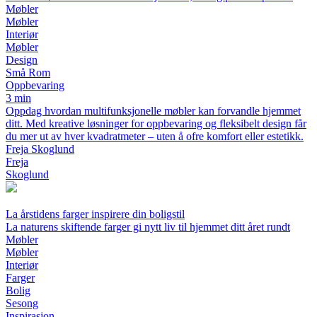
Møbler
Møbler
Interiør
Møbler
Design
Små Rom
Oppbevaring
3 min
Oppdag hvordan multifunksjonelle møbler kan forvandle hjemmet
ditt. Med kreative løsninger for oppbevaring og fleksibelt design får
du mer ut av hver kvadratmeter – uten å ofre komfort eller estetikk.
Freja Skoglund
Freja
Skoglund
La årstidens farger inspirere din boligstil
La naturens skiftende farger gi nytt liv til hjemmet ditt året rundt
Møbler
Møbler
Interiør
Farger
Bolig
Sesong
Inspirasjon