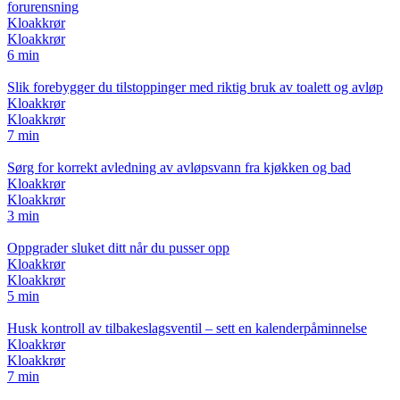
forurensning
Kloakkrør
Kloakkrør
6 min
Slik forebygger du tilstoppinger med riktig bruk av toalett og avløp
Kloakkrør
Kloakkrør
7 min
Sørg for korrekt avledning av avløpsvann fra kjøkken og bad
Kloakkrør
Kloakkrør
3 min
Oppgrader sluket ditt når du pusser opp
Kloakkrør
Kloakkrør
5 min
Husk kontroll av tilbakeslagsventil – sett en kalenderpåminnelse
Kloakkrør
Kloakkrør
7 min