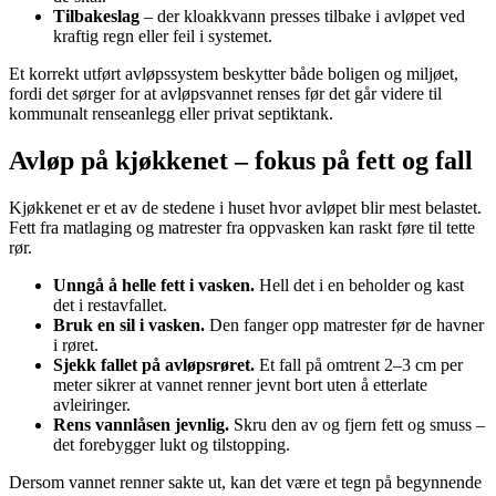
Tilbakeslag
– der kloakkvann presses tilbake i avløpet ved
kraftig regn eller feil i systemet.
Et korrekt utført avløpssystem beskytter både boligen og miljøet,
fordi det sørger for at avløpsvannet renses før det går videre til
kommunalt renseanlegg eller privat septiktank.
Avløp på kjøkkenet – fokus på fett og fall
Kjøkkenet er et av de stedene i huset hvor avløpet blir mest belastet.
Fett fra matlaging og matrester fra oppvasken kan raskt føre til tette
rør.
Unngå å helle fett i vasken.
Hell det i en beholder og kast
det i restavfallet.
Bruk en sil i vasken.
Den fanger opp matrester før de havner
i røret.
Sjekk fallet på avløpsrøret.
Et fall på omtrent 2–3 cm per
meter sikrer at vannet renner jevnt bort uten å etterlate
avleiringer.
Rens vannlåsen jevnlig.
Skru den av og fjern fett og smuss –
det forebygger lukt og tilstopping.
Dersom vannet renner sakte ut, kan det være et tegn på begynnende