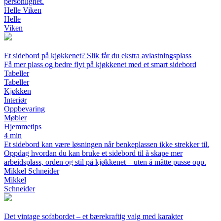
personlighet.
Helle Viken
Helle
Viken
Et sidebord på kjøkkenet? Slik får du ekstra avlastningsplass
Få mer plass og bedre flyt på kjøkkenet med et smart sidebord
Tabeller
Tabeller
Kjøkken
Interiør
Oppbevaring
Møbler
Hjemmetips
4 min
Et sidebord kan være løsningen når benkeplassen ikke strekker til.
Oppdag hvordan du kan bruke et sidebord til å skape mer
arbeidsplass, orden og stil på kjøkkenet – uten å måtte pusse opp.
Mikkel Schneider
Mikkel
Schneider
Det vintage sofabordet – et bærekraftig valg med karakter