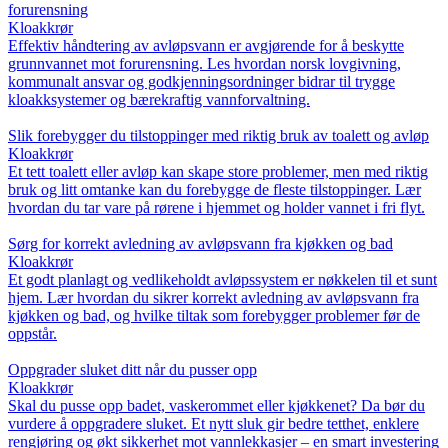
forurensning
Kloakkrør
Effektiv håndtering av avløpsvann er avgjørende for å beskytte
grunnvannet mot forurensning. Les hvordan norsk lovgivning,
kommunalt ansvar og godkjenningsordninger bidrar til trygge
kloakksystemer og bærekraftig vannforvaltning.
Slik forebygger du tilstoppinger med riktig bruk av toalett og avløp
Kloakkrør
Et tett toalett eller avløp kan skape store problemer, men med riktig
bruk og litt omtanke kan du forebygge de fleste tilstoppinger. Lær
hvordan du tar vare på rørene i hjemmet og holder vannet i fri flyt.
Sørg for korrekt avledning av avløpsvann fra kjøkken og bad
Kloakkrør
Et godt planlagt og vedlikeholdt avløpssystem er nøkkelen til et sunt
hjem. Lær hvordan du sikrer korrekt avledning av avløpsvann fra
kjøkken og bad, og hvilke tiltak som forebygger problemer før de
oppstår.
Oppgrader sluket ditt når du pusser opp
Kloakkrør
Skal du pusse opp badet, vaskerommet eller kjøkkenet? Da bør du
vurdere å oppgradere sluket. Et nytt sluk gir bedre tetthet, enklere
rengjøring og økt sikkerhet mot vannlekkasjer – en smart investering