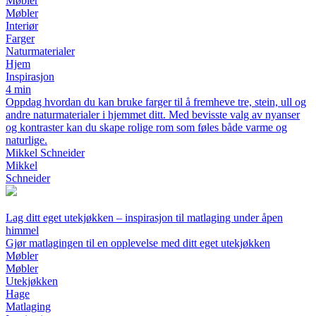
Møbler
Møbler
Interiør
Farger
Naturmaterialer
Hjem
Inspirasjon
4 min
Oppdag hvordan du kan bruke farger til å fremheve tre, stein, ull og
andre naturmaterialer i hjemmet ditt. Med bevisste valg av nyanser
og kontraster kan du skape rolige rom som føles både varme og
naturlige.
Mikkel Schneider
Mikkel
Schneider
Lag ditt eget utekjøkken – inspirasjon til matlaging under åpen
himmel
Gjør matlagingen til en opplevelse med ditt eget utekjøkken
Møbler
Møbler
Utekjøkken
Hage
Matlaging