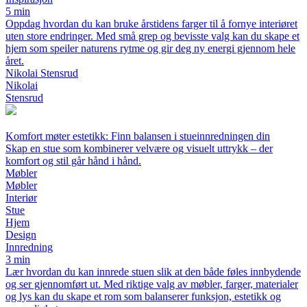
5 min
Oppdag hvordan du kan bruke årstidens farger til å fornye interiøret
uten store endringer. Med små grep og bevisste valg kan du skape et
hjem som speiler naturens rytme og gir deg ny energi gjennom hele
året.
Nikolai Stensrud
Nikolai
Stensrud
Komfort møter estetikk: Finn balansen i stueinnredningen din
Skap en stue som kombinerer velvære og visuelt uttrykk – der
komfort og stil går hånd i hånd.
Møbler
Møbler
Interiør
Stue
Hjem
Design
Innredning
3 min
Lær hvordan du kan innrede stuen slik at den både føles innbydende
og ser gjennomført ut. Med riktige valg av møbler, farger, materialer
og lys kan du skape et rom som balanserer funksjon, estetikk og