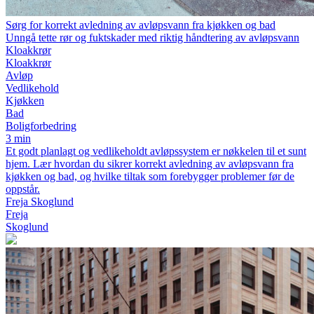
Sørg for korrekt avledning av avløpsvann fra kjøkken og bad
Unngå tette rør og fuktskader med riktig håndtering av avløpsvann
Kloakkrør
Kloakkrør
Avløp
Vedlikehold
Kjøkken
Bad
Boligforbedring
3 min
Et godt planlagt og vedlikeholdt avløpssystem er nøkkelen til et sunt
hjem. Lær hvordan du sikrer korrekt avledning av avløpsvann fra
kjøkken og bad, og hvilke tiltak som forebygger problemer før de
oppstår.
Freja Skoglund
Freja
Skoglund