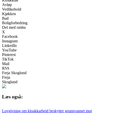
Kloakkrør
Avløp
Vedlikehold
Kjøkken
Bad
Boligforbedring
Del med omhu
X
Facebook
Instagram
LinkedIn
YouTube
Pinterest
TikTok
Mail
RSS
Freja Skoglund
Freja
Skoglund
Læs også:
Lovgivning om kloakkarbeid beskytter grunnvannet mot