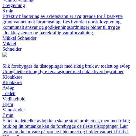
Lovgivning
6 min
Effektiv håndtering av avløpsvann er avgjørende for å beskytte
grunnvannet mot forurensning. Les hvordan norsk lovgivning,
kommunalt ansvar og godkjenningsordninger bidrar til trygge
kloakksystemer og bærekraftig vannforvaltning.
Mikkel Schneider
Mikkel
Schneider
Slik forebygger du tilstoppinger med riktig bruk av toalett og avløp
Unngå tette rør og dyre reparasjoner med enkle hverdagsrutiner
Kloakkrør
Kloakkrør
Avløp
Toalett
Vedlikehold
Hjem
Vannskader
7 min
Et tett toalett eller avløp kan skape store problemer, men med riktig
bruk og litt omtanke kan du forebygge de fleste tilstoppinger. Lær
hvordan du tar vare på rørene i hjemmet og holder vannet i fri flyt.