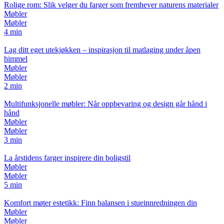
Rolige rom: Slik velger du farger som fremhever naturens materialer
Møbler
Møbler
4 min
Lag ditt eget utekjøkken – inspirasjon til matlaging under åpen
himmel
Møbler
Møbler
2 min
Multifunksjonelle møbler: Når oppbevaring og design går hånd i
hånd
Møbler
Møbler
3 min
La årstidens farger inspirere din boligstil
Møbler
Møbler
5 min
Komfort møter estetikk: Finn balansen i stueinnredningen din
Møbler
Møbler