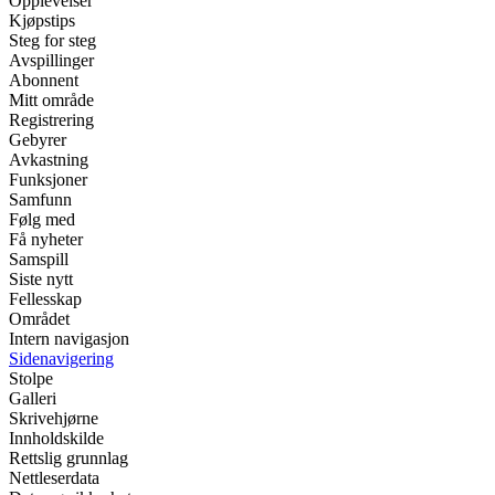
Opplevelser
Kjøpstips
Steg for steg
Avspillinger
Abonnent
Mitt område
Registrering
Gebyrer
Avkastning
Funksjoner
Samfunn
Følg med
Få nyheter
Samspill
Siste nytt
Fellesskap
Området
Intern navigasjon
Sidenavigering
Stolpe
Galleri
Skrivehjørne
Innholdskilde
Rettslig grunnlag
Nettleserdata