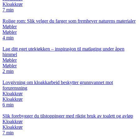
Kloakkrør
7 min
Rolige rom: Slik velger du farger som fremhever naturens materialer
Møbler
Møbler
4 min
Lag ditt eget utekjøkken – inspirasjon til matlaging under åpen
himmel
Møbler
Møbler
2 min
Lovgivning om kloakkarbeid beskytter grunnvannet mot
forurensning
Kloakkrør
Kloakkrør
6 min
Slik forebygger du tilstoppinger med riktig bruk av toalett og avløp
Kloakkrør
Kloakkrør
7 min