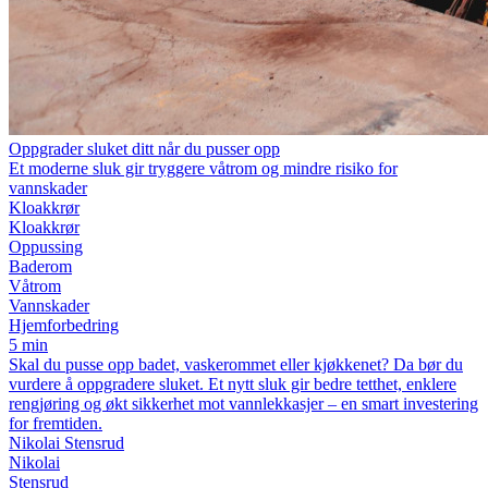
Oppgrader sluket ditt når du pusser opp
Et moderne sluk gir tryggere våtrom og mindre risiko for
vannskader
Kloakkrør
Kloakkrør
Oppussing
Baderom
Våtrom
Vannskader
Hjemforbedring
5 min
Skal du pusse opp badet, vaskerommet eller kjøkkenet? Da bør du
vurdere å oppgradere sluket. Et nytt sluk gir bedre tetthet, enklere
rengjøring og økt sikkerhet mot vannlekkasjer – en smart investering
for fremtiden.
Nikolai Stensrud
Nikolai
Stensrud