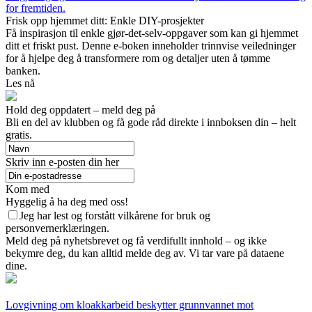
for fremtiden.
Frisk opp hjemmet ditt: Enkle DIY-prosjekter
Få inspirasjon til enkle gjør-det-selv-oppgaver som kan gi hjemmet
ditt et friskt pust. Denne e-boken inneholder trinnvise veiledninger
for å hjelpe deg å transformere rom og detaljer uten å tømme
banken.
Les nå
Hold deg oppdatert – meld deg på
Bli en del av klubben og få gode råd direkte i innboksen din – helt
gratis.
Skriv inn e-posten din her
Kom med
Hyggelig å ha deg med oss!
Jeg har lest og forstått vilkårene for bruk og
personvernerklæringen.
Meld deg på nyhetsbrevet og få verdifullt innhold – og ikke
bekymre deg, du kan alltid melde deg av. Vi tar vare på dataene
dine.
Lovgivning om kloakkarbeid beskytter grunnvannet mot