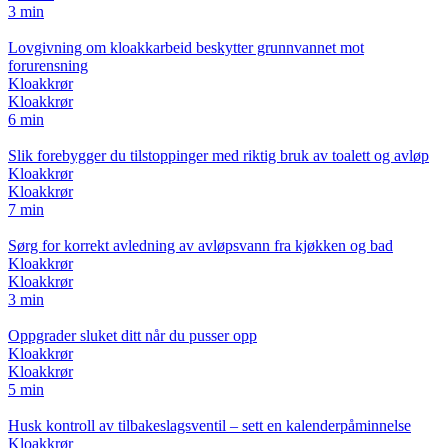
3 min
Lovgivning om kloakkarbeid beskytter grunnvannet mot
forurensning
Kloakkrør
Kloakkrør
6 min
Slik forebygger du tilstoppinger med riktig bruk av toalett og avløp
Kloakkrør
Kloakkrør
7 min
Sørg for korrekt avledning av avløpsvann fra kjøkken og bad
Kloakkrør
Kloakkrør
3 min
Oppgrader sluket ditt når du pusser opp
Kloakkrør
Kloakkrør
5 min
Husk kontroll av tilbakeslagsventil – sett en kalenderpåminnelse
Kloakkrør