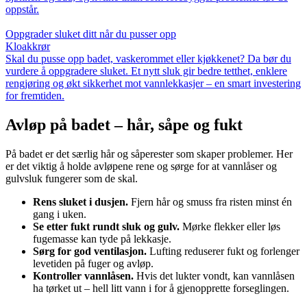
oppstår.
Oppgrader sluket ditt når du pusser opp
Kloakkrør
Skal du pusse opp badet, vaskerommet eller kjøkkenet? Da bør du
vurdere å oppgradere sluket. Et nytt sluk gir bedre tetthet, enklere
rengjøring og økt sikkerhet mot vannlekkasjer – en smart investering
for fremtiden.
Avløp på badet – hår, såpe og fukt
På badet er det særlig hår og såperester som skaper problemer. Her
er det viktig å holde avløpene rene og sørge for at vannlåser og
gulvsluk fungerer som de skal.
Rens sluket i dusjen.
Fjern hår og smuss fra risten minst én
gang i uken.
Se etter fukt rundt sluk og gulv.
Mørke flekker eller løs
fugemasse kan tyde på lekkasje.
Sørg for god ventilasjon.
Lufting reduserer fukt og forlenger
levetiden på fuger og avløp.
Kontroller vannlåsen.
Hvis det lukter vondt, kan vannlåsen
ha tørket ut – hell litt vann i for å gjenopprette forseglingen.