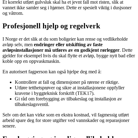
Et korrekt utført gulvsluk skal ha et jevnt fall mot risten, slik at
vannet ikke samler seg i hjørner. Dette er spesielt viktig i dusjsoner
og våtrom.
Profesjonell hjelp og regelverk
I Norge er det slik at du som boligeier kan rense og vedlikeholde
avløp selv, men
endringer eller utskifting av faste
avløpsinstallasjoner må utføres av en godkjent rørlegger
. Dette
gjelder for eksempel hvis du skal flytte et avløp, bygge nytt bad eller
koble opp en oppvaskmaskin.
En autorisert fagperson kan også hjelpe deg med å:
Kontrollere at fall og dimensjoner på rørene er riktige.
Utføre tetthetsprøver og sikre at installasjonene oppfyller
kravene i byggteknisk forskrift (TEK17).
Gi råd om forebygging av tilbakeslag og installasjon av
tilbakeslagsventil.
Selv om det kan virke som en ekstra kostnad, vil fagmessig utført
arbeid spare deg for store utgifter ved vannskader og reparasjoner
senere.