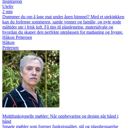
Inspirasjon
Uteliv
2 min
Drømmer du om å lage mat under åpen himmel? Med et utekjøkken
kan du forlenge sommeren, samle venner og familie, og nyte gode
måltider ute i frisk luft. Få tips til planlegging, materialvalg og
hvordan du skaper den perfekte uteplassen for matlaging og hygge.
Håkon Pettersen
Håkon
Pettersen
Multifunksjonelle møbler: Når oppbevaring og design går hånd i
hånd
Smarte møbler som forener funksjonalitet, stil og plassbesparelse