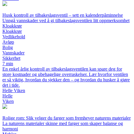
Husk kontroll av tilbakeslagsventil – sett en kalenderpåminnelse
Unngå vannskader ved å gi tilbakeslagsventilen litt oppmerksomhet
Kloakkrør
Kloakkrør
Vedlikehold
Avløp
Bolig
Vannskader
Sikkerhet
7 min
En enkel årlig kontroll av tilbakeslagsventilen kan spare deg for
store kostnader og ubehagelige overraskelser. Lær hvorfor ventilen
er så viktig, hvordan du sjekker den – og hvordan du husker å gjøre
det i tide.
Helle Viken
Helle
Viken
Rolige rom: Slik velger du farger som fremhever naturens materialer
La naturens materialer skinne med farger som skaper balanse og
harmoni