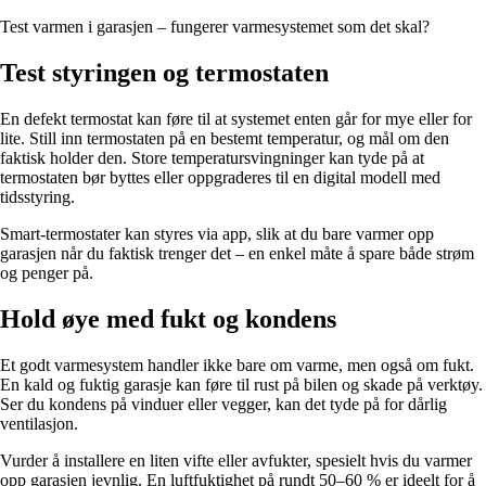
Test varmen i garasjen – fungerer varmesystemet som det skal?
Test styringen og termostaten
En defekt termostat kan føre til at systemet enten går for mye eller for
lite. Still inn termostaten på en bestemt temperatur, og mål om den
faktisk holder den. Store temperatursvingninger kan tyde på at
termostaten bør byttes eller oppgraderes til en digital modell med
tidsstyring.
Smart-termostater kan styres via app, slik at du bare varmer opp
garasjen når du faktisk trenger det – en enkel måte å spare både strøm
og penger på.
Hold øye med fukt og kondens
Et godt varmesystem handler ikke bare om varme, men også om fukt.
En kald og fuktig garasje kan føre til rust på bilen og skade på verktøy.
Ser du kondens på vinduer eller vegger, kan det tyde på for dårlig
ventilasjon.
Vurder å installere en liten vifte eller avfukter, spesielt hvis du varmer
opp garasjen jevnlig. En luftfuktighet på rundt 50–60 % er ideelt for å