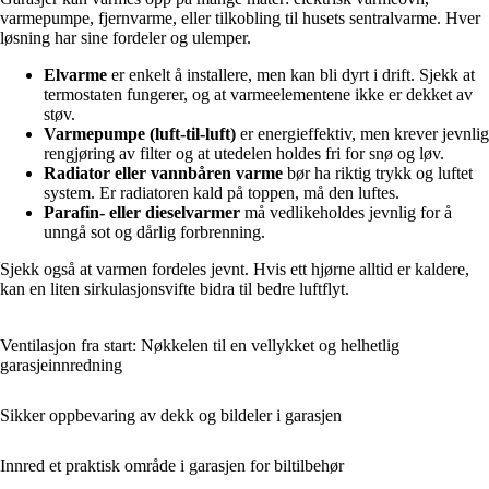
varmepumpe, fjernvarme, eller tilkobling til husets sentralvarme. Hver
løsning har sine fordeler og ulemper.
Elvarme
er enkelt å installere, men kan bli dyrt i drift. Sjekk at
termostaten fungerer, og at varmeelementene ikke er dekket av
støv.
Varmepumpe (luft-til-luft)
er energieffektiv, men krever jevnlig
rengjøring av filter og at utedelen holdes fri for snø og løv.
Radiator eller vannbåren varme
bør ha riktig trykk og luftet
system. Er radiatoren kald på toppen, må den luftes.
Parafin- eller dieselvarmer
må vedlikeholdes jevnlig for å
unngå sot og dårlig forbrenning.
Sjekk også at varmen fordeles jevnt. Hvis ett hjørne alltid er kaldere,
kan en liten sirkulasjonsvifte bidra til bedre luftflyt.
Ventilasjon fra start: Nøkkelen til en vellykket og helhetlig
garasjeinnredning
Sikker oppbevaring av dekk og bildeler i garasjen
Innred et praktisk område i garasjen for biltilbehør