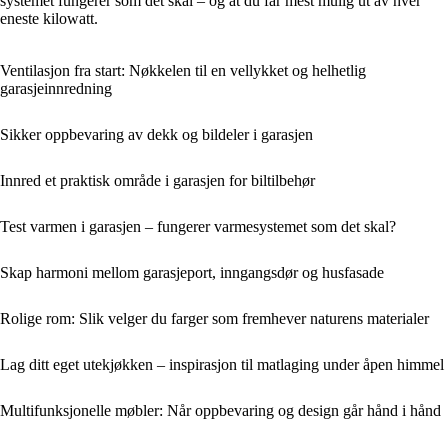
systemet fungerer som det skal – og at du får mest mulig ut av hver
eneste kilowatt.
Ventilasjon fra start: Nøkkelen til en vellykket og helhetlig
garasjeinnredning
Sikker oppbevaring av dekk og bildeler i garasjen
Innred et praktisk område i garasjen for biltilbehør
Test varmen i garasjen – fungerer varmesystemet som det skal?
Skap harmoni mellom garasjeport, inngangsdør og husfasade
Rolige rom: Slik velger du farger som fremhever naturens materialer
Lag ditt eget utekjøkken – inspirasjon til matlaging under åpen himmel
Multifunksjonelle møbler: Når oppbevaring og design går hånd i hånd