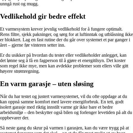
unngå rust og mugg.
Vedlikehold gir bedre effekt
Et varmesystem krever jevnlig vedlikehold for å fungere optimalt.
Rens filtre, sjekk pakninger, og sørg for at luftinntak og utblåsning ikke
er blokkert. Lag en fast rutine der du går over systemet et par ganger i
året – gjerne før vinteren setter inn.
Er du usikker på hvordan du tester eller vedlikeholder anlegget, kan
det lønne seg å få en fagperson til å gjøre et energitilsyn. Det koster
som regel ikke mye, men kan avdekke problemer som ellers ville gitt
høyere strømregning.
En varm garasje – uten sløsing
Når du har testet og justert varmesystemet, vil du ofte oppdage at du
kan oppnå samme komfort med lavere energiforbruk. En tett, godt
isolert garasje med riktig innstilt varme gir ikke bare et bedre
arbeidsmiljø – den beskytter også bilen og forlenger levetiden på alt du
oppbevarer der.
Så neste gang du skrur på varmen i garasjen, kan du være trygg på at