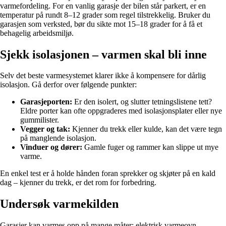
varmefordeling. For en vanlig garasje der bilen står parkert, er en
temperatur på rundt 8–12 grader som regel tilstrekkelig. Bruker du
garasjen som verksted, bør du sikte mot 15–18 grader for å få et
behagelig arbeidsmiljø.
Sjekk isolasjonen – varmen skal bli inne
Selv det beste varmesystemet klarer ikke å kompensere for dårlig
isolasjon. Gå derfor over følgende punkter:
Garasjeporten:
Er den isolert, og slutter tetningslistene tett?
Eldre porter kan ofte oppgraderes med isolasjonsplater eller nye
gummilister.
Vegger og tak:
Kjenner du trekk eller kulde, kan det være tegn
på manglende isolasjon.
Vinduer og dører:
Gamle fuger og rammer kan slippe ut mye
varme.
En enkel test er å holde hånden foran sprekker og skjøter på en kald
dag – kjenner du trekk, er det rom for forbedring.
Undersøk varmekilden
Garasjer kan varmes opp på mange måter: elektrisk varmeovn,