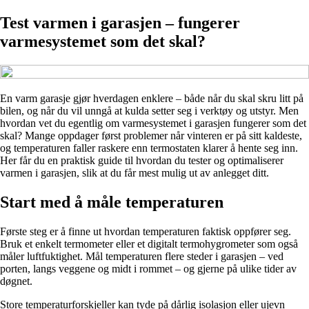
Test varmen i garasjen – fungerer
varmesystemet som det skal?
En varm garasje gjør hverdagen enklere – både når du skal skru litt på
bilen, og når du vil unngå at kulda setter seg i verktøy og utstyr. Men
hvordan vet du egentlig om varmesystemet i garasjen fungerer som det
skal? Mange oppdager først problemer når vinteren er på sitt kaldeste,
og temperaturen faller raskere enn termostaten klarer å hente seg inn.
Her får du en praktisk guide til hvordan du tester og optimaliserer
varmen i garasjen, slik at du får mest mulig ut av anlegget ditt.
Start med å måle temperaturen
Første steg er å finne ut hvordan temperaturen faktisk oppfører seg.
Bruk et enkelt termometer eller et digitalt termohygrometer som også
måler luftfuktighet. Mål temperaturen flere steder i garasjen – ved
porten, langs veggene og midt i rommet – og gjerne på ulike tider av
døgnet.
Store temperaturforskjeller kan tyde på dårlig isolasjon eller ujevn